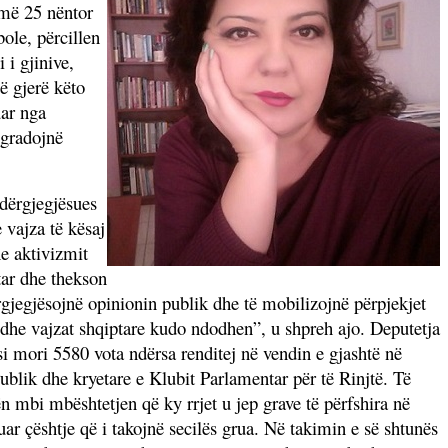
 më 25 nëntor
ole, përcillen
 i gjinive,
ë gjerë këto
uar nga
egradojnë
ndërgjegjësues
 vajza të kësaj
e aktivizmit
tar dhe thekson
gjegjësojnë opinionin publik dhe të mobilizojnë përpjekjet
ë dhe vajzat shqiptare kudo ndodhen”, u shpreh ajo. Deputetja
si mori 5580 vota ndërsa renditej në vendin e gjashtë në
ublik dhe kryetare e Klubit Parlamentar për të Rinjtë. Të
lën mbi mbështetjen që ky rrjet u jep grave të përfshira në
tuar çështje që i takojnë secilës grua. Në takimin e së shtunës