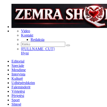
Video
Kontakt
Redaksia
[FULLNAME_CUT]
Hyni
Editorial
Speciale
Mendime
Intervista
Kulturë
Udhëpërshkrim
Faleminderit
Vërtetësi
Përjetësi
Sport
Shtesë