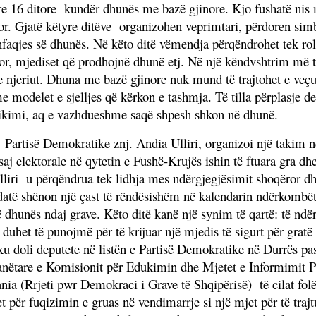
are 16 ditore kundër dhunës me bazë gjinore. Kjo fushatë nis
tor. Gjatë këtyre ditëve organizohen veprimtari, përdoren simb
faqjes së dhunës. Në këto ditë vëmendja përqëndrohet tek roli
gjor, mjediset që prodhojnë dhunë etj. Në një këndvshtrim më t
 e njeriut. Dhuna me bazë gjinore nuk mund të trajtohet e veç
e modelet e sjelljes që kërkon e tashmja. Të tilla përplasje d
ikimi, aq e vazhdueshme saqë shpesh shkon në dhunë.
Partisë Demokratike znj. Andia Ulliri, organizoi një takim 
j elektorale në qytetin e Fushë-Krujës ishin të ftuara gra dhe
liri
u përqëndrua tek lidhja mes ndërgjegjësimit shoqëror dh
datë shënon një çast të rëndësishëm në kalendarin ndërkombë
hunës ndaj grave. Këto ditë kanë një synim të qartë: të ndër
 duhet të punojmë për të krijuar një mjedis të sigurt për grat
 ku doli deputete në listën e Partisë Demokratike në Durrës pa
e anëtare e Komisionit për Edukimin dhe Mjetet e Informimit P
ia (Rrjeti pwr Demokraci i Grave të Shqipërisë)
të cilat fo
et për fuqizimin e gruas në vendimarrje si një mjet për të traj