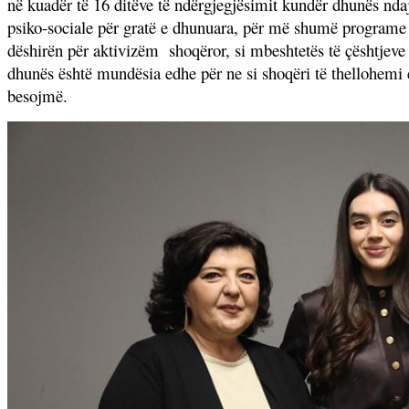
në kuadër të 16 ditëve të ndërgjegjësimit kundër dhunës n
psiko-sociale për gratë e dhunuara, për më shumë programe ed
dëshirën për aktivizëm shoqëror, si mbeshtetës të çështjeve 
dhunës është mundësia edhe për ne si shoqëri të thellohemi e 
besojmë.