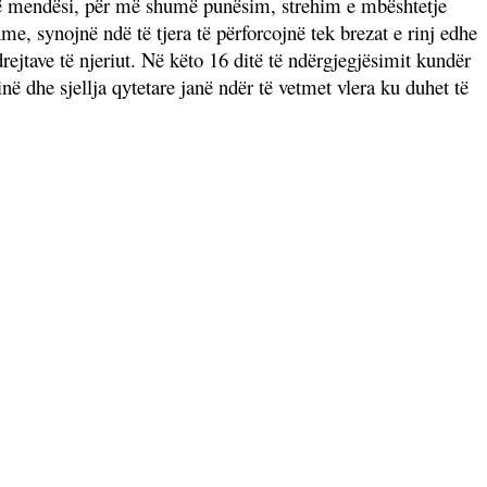
 në mendësi, për më shumë punësim, strehim e mbështetje
e, synojnë ndë të tjera të përforcojnë tek brezat e rinj edhe
ejtave të njeriut. Në këto 16 ditë të ndërgjegjësimit kundër
në dhe sjellja qytetare janë ndër të vetmet vlera ku duhet të