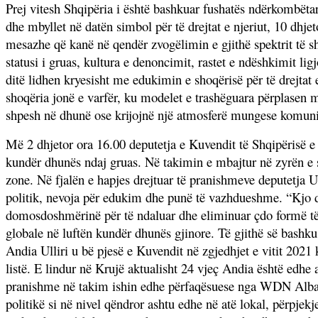
Prej vitesh Shqipëria i është bashkuar fushatës ndërkombët
dhe mbyllet në datën simbol për të drejtat e njeriut, 10 dhje
mesazhe që kanë në qendër zvogëlimin e gjithë spektrit të sh
statusi i gruas, kultura e denoncimit, rastet e ndëshkimit li
ditë lidhen kryesisht me edukimin e shoqërisë për të drejtat
shoqëria jonë e varfër, ku modelet e trashëguara përplasen m
shpesh në dhunë ose krijojnë një atmosferë mungese komun
Më 2 dhjetor ora 16.00 deputetja e Kuvendit të Shqipërisë e
kundër dhunës ndaj gruas. Në takimin e mbajtur në zyrën e sa
zone. Në fjalën e hapjes drejtuar të pranishmeve deputetja Ul
politik, nevoja për edukim dhe punë të vazhdueshme. “Kjo 
domosdoshmërinë për të ndaluar dhe eliminuar çdo formë të d
globale në luftën kundër dhunës gjinore. Të gjithë së bashku
Andia Ulliri u bë pjesë e Kuvendit në zgjedhjet e vitit 2021
listë. E lindur në Krujë aktualisht 24 vjeç Andia është edh
pranishme në takim ishin edhe përfaqësuese nga WDN Alban
politikë si në nivel qëndror ashtu edhe në atë lokal, përpjekj