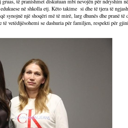
daj gruas, të pranishmet diskutuan mbi nevojën për ndryshim
ukuese në shkolla etj. Këto takime si dhe të tjera të ngjashm
që synojnë një shoqëri më të mirë, larg dhunës dhe pranë të dr
të vetëdijësohemi se dashuria për familjen, respekti për gjini