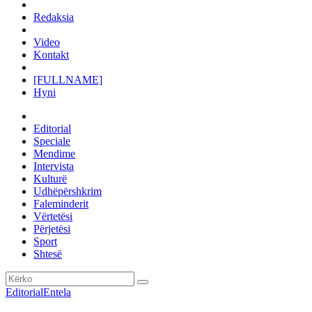
Redaksia
Video
Kontakt
[FULLNAME]
Hyni
Editorial
Speciale
Mendime
Intervista
Kulturë
Udhëpërshkrim
Faleminderit
Vërtetësi
Përjetësi
Sport
Shtesë
Editorial
Entela