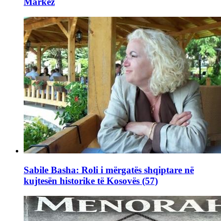
Markez
Sabile Basha: Roli i mërgatës shqiptare në
kujtesën historike të Kosovës (57)