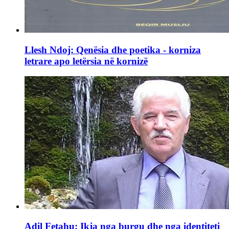
Llesh Ndoj: Qenësia dhe poetika - korniza
letrare apo letërsia në kornizë
Adil Fetahu: Ikja nga burgu dhe nga identiteti