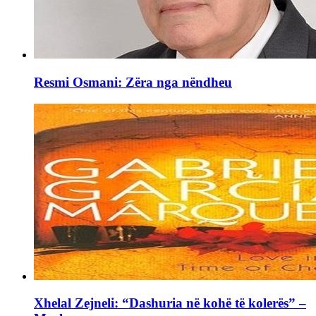
Resmi Osmani: Zëra nga nëndheu
Xhelal Zejneli: “Dashuria në kohë të kolerës” –