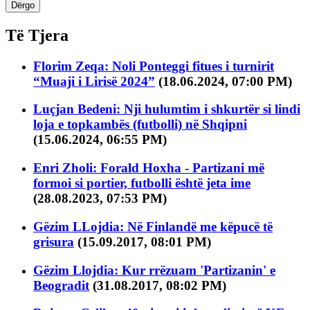
Dërgo
Të Tjera
Florim Zeqa: Noli Ponteggi fitues i turnirit
“Muaji i Lirisë 2024”
(18.06.2024, 07:00 PM)
Luçjan Bedeni: Nji hulumtim i shkurtër si lindi
loja e topkambës (futbolli) në Shqipni
(15.06.2024, 06:55 PM)
Enri Zholi: Forald Hoxha - Partizani më
formoi si portier, futbolli është jeta ime
(28.08.2023, 07:53 PM)
Gëzim LLojdia: Në Finlandë me këpucë të
grisura
(15.09.2017, 08:01 PM)
Gëzim Llojdia: Kur rrëzuam 'Partizanin' e
Beogradit
(31.08.2017, 08:02 PM)