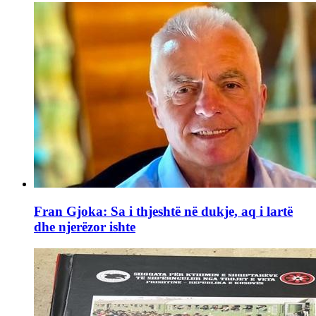
Fran Gjoka: Sa i thjeshtë në dukje, aq i lartë
dhe njerëzor ishte