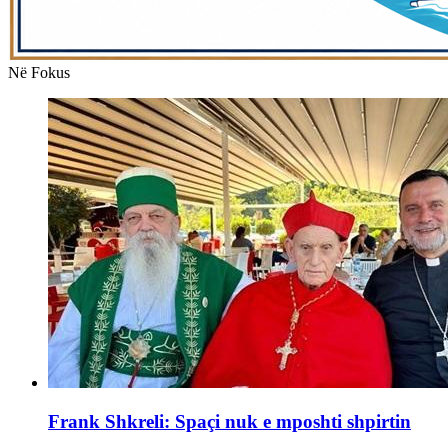
Në Fokus
Frank Shkreli: Spaçi nuk e mposhti shpirtin