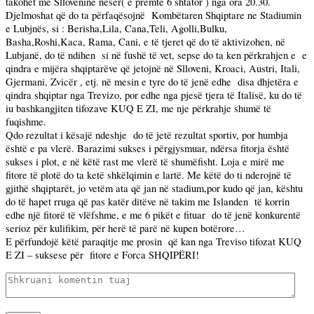
takohet me Slloveninë nesër( e premte 6 shtator ) nga ora 20.30.
Djelmoshat që do ta përfaqësojnë
Kombëtaren Shqiptare ne Stadiumin
e Lubjnës, si : Berisha,Lila, Cana,Teli, Agolli,Bulku,
Basha,Roshi,Kaca, Rama, Cani, e të tjeret që do të aktivizohen, në
Lubjanë, do të ndihen
si në fushë të vet, sepse do ta ken përkrahjen e
e
qindra e mijëra shqiptarëve që jetojnë në Slloveni, Kroaci, Austri, Itali,
Gjermani, Zvicër , etj. në mesin e tyre do të jenë edhe
disa dhjetëra e
qindra shqiptar nga Trevizo, por edhe nga pjesë tjera të Italisë, ku do të
iu bashkangjiten tifozave KUQ E ZI, me nje përkrahje shumë të
fuqishme.
Qdo rezultat i kësajë ndeshje
do të jetë rezultat sportiv, por humbja
është e pa vlerë. Barazimi sukses i përgjysmuar, ndërsa fitorja është
sukses i plot, e në këtë rast me vlerë të shumëfisht. Loja e mirë me
fitore të plotë do ta ketë shkëlqimin e lartë. Me këtë do ti nderojnë të
gjithë shqiptarët, jo vetëm ata që jan në stadium,por kudo që jan, kështu
do të hapet rruga që pas katër ditëve në takim me Islanden
të korrin
edhe një fitorë të vlëfshme, e me 6 pikët e fituar
do të jenë konkurentë
serioz për kulifikim, për herë të parë në kupen botërore…
E përfundojë këtë paraqitje me prosin
që
kan
nga
Treviso
tifozat KUQ
E ZI – suksese për
fitore e Forca SHQIPËRI!