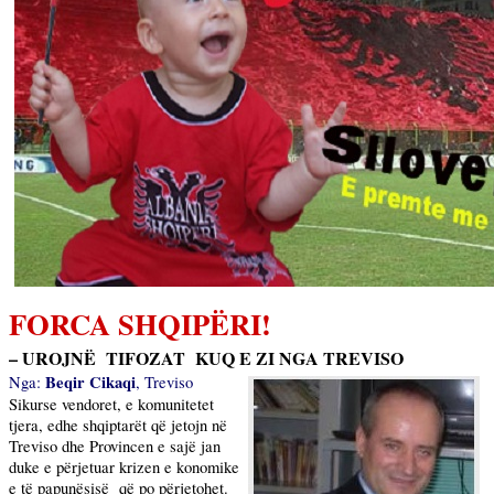
FORCA SHQIPËRI!
– UROJNË
TIFOZAT
KUQ E ZI NGA
TREVISO
Beqir Cikaqi
Nga:
,
Treviso
Sikurse vendoret, e komunitetet
tjera, edhe shqiptarët që jetojn në
Treviso
dhe Provincen e sajë jan
duke e përjetuar krizen e konomike
e të papunësisë
që po përjetohet.