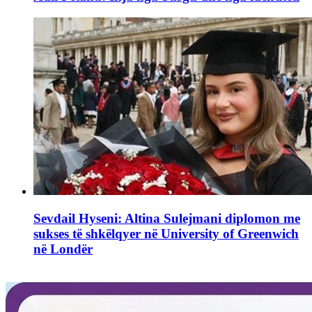
Sevdail Hyseni: Altina Sulejmani diplomon me
sukses të shkëlqyer në University of Greenwich
në Londër