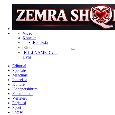
Video
Kontakt
Redaksia
[FULLNAME_CUT]
Hyni
Editorial
Speciale
Mendime
Intervista
Kulturë
Udhëpërshkrim
Faleminderit
Vërtetësi
Përjetësi
Sport
Shtesë