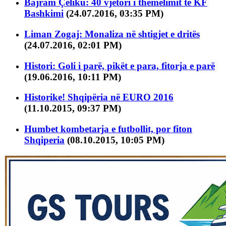
Bajram Çeliku: 40 vjetori i themelimit të KF
Bashkimi
(24.07.2016, 03:35 PM)
Liman Zogaj: Monaliza në shtigjet e dritës
(24.07.2016, 02:01 PM)
Histori: Goli i parë, pikët e para, fitorja e parë
(19.06.2016, 10:11 PM)
Historike! Shqipëria në EURO 2016
(11.10.2015, 09:37 PM)
Humbet kombetarja e futbollit, por fiton
Shqiperia
(08.10.2015, 10:05 PM)