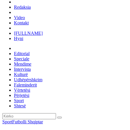
Redaksia
Video
Kontakt
[FULLNAME]
Hyni
Editorial
Speciale
Mendime
Intervista
Kulturë
Udhëpërshkrim
Faleminderit
Vërtetësi
Përjetësi
Sport
Shtesë
Sport
Futbolli Shqiptar