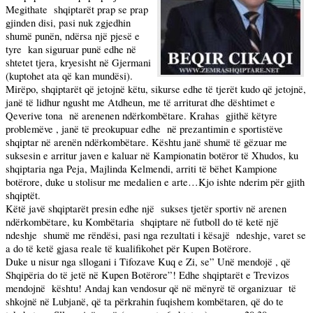
Megithate
shqiptarët prap se prap
gjinden disi, pasi nuk zgjedhin
shumë punën, ndërsa një pjesë e
tyre
kan
siguruar punë edhe në
shtetet tjera, kryesisht në Gjermani
(kuptohet ata që
kan
mundësi).
Mirëpo, shqiptarët që jetojnë këtu, sikurse edhe të tjerët kudo që jetojnë,
janë të lidhur ngusht me Atdheun, me të arriturat dhe dështimet e
Qeverive tona
në arenenen ndërkombëtare. Krahas
gjithë këtyre
problemëve , janë të preokupuar edhe
në prezantimin e sportistëve
shqiptar në arenën ndërkombëtare. Kështu janë shumë të gëzuar me
suksesin e arritur javen e kaluar në Kampionatin botëror të Xhudos, ku
shqiptaria nga Peja, Majlinda Kelmendi, arriti të bëhet Kampione
botërore, duke u stolisur me medalien e arte…Kjo ishte nderim për gjith
shqiptët.
Këtë javë shqiptarët presin edhe një
sukses tjetër sportiv në arenen
ndërkombëtare, ku Kombëtaria
shqiptare në futboll do të ketë një
ndeshje
shumë me rëndësi, pasi nga rezultati i kësajë
ndeshje, varet se
a do të ketë gjasa reale të kualifikohet për Kupen Botërore.
Duke u nisur nga sllogani i Tifozave Kuq e Zi, se” Unë mendojë , që
Shqipëria do të jetë në Kupen Botërore”! Edhe shqiptarët e Trevizos
mendojnë
kështu! Andaj
kan
vendosur që në mënyrë të organizuar
të
shkojnë në Lubjanë, që ta përkrahin fuqishem kombëtaren, që do te