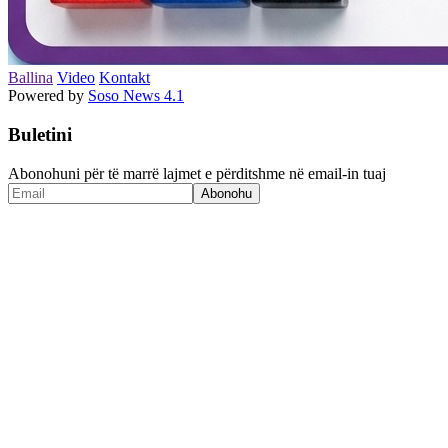
Ballina
Video
Kontakt
Powered by
Soso News 4.1
Buletini
Abonohuni për të marrë lajmet e përditshme në email-in tuaj
Abonohu