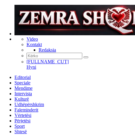
Video
Kontakt
Redaksia
[FULLNAME_CUT]
Hyni
Editorial
Speciale
Mendime
Intervista
Kulturë
Udhëpërshkrim
Faleminderit
Vërtetësi
Përjetësi
Sport
Shtesë