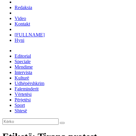
Redaksia
Video
Kontakt
[FULLNAME]
Hyni
Editorial
Speciale
Mendime
Intervista
Kulturë
Udhëpërshkrim
Faleminderit
Vërtetësi
Përjetësi
Sport
Shtesë