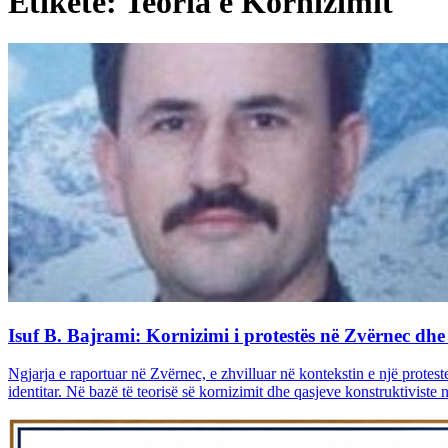
Etiketë: Teoria e Kornizimit
Isuf B. Bajrami: Kornizimi i protestës në Zvërnec dhe 
Ngjarja e raportuar në Zvërnec, e zhvilluar në kontekstin e një protest
identitar. Në bazë të teorisë së kornizimit dhe qasjeve konstruktiviste n