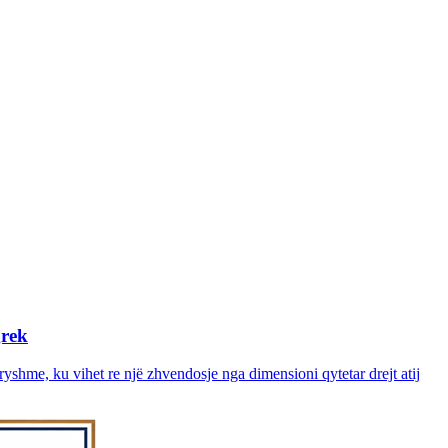
grek
dryshme, ku vihet re një zhvendosje nga dimensioni qytetar drejt atij