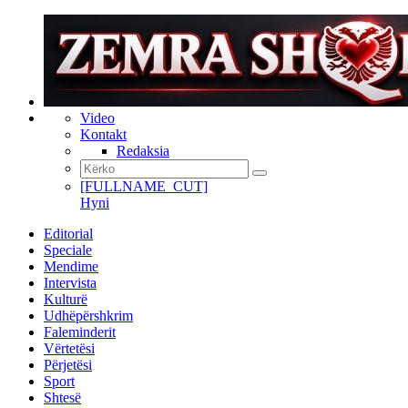
Video
Kontakt
Redaksia
[FULLNAME_CUT]
Hyni
Editorial
Speciale
Mendime
Intervista
Kulturë
Udhëpërshkrim
Faleminderit
Vërtetësi
Përjetësi
Sport
Shtesë