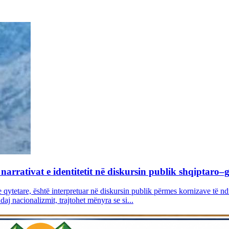
narrativat e identitetit në diskursin publik shqiptaro–
e qytetare, është interpretuar në diskursin publik përmes kornizave të n
daj nacionalizmit, trajtohet mënyra se si...