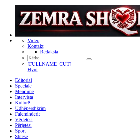
Video
Kontakt
Redaksia
[FULLNAME_CUT]
Hyni
Editorial
Speciale
Mendime
Intervista
Kulturë
Udhëpërshkrim
Faleminderit
Vërtetësi
Përjetësi
Sport
Shtesë