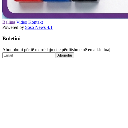
Ballina
Video
Kontakt
Powered by
Soso News 4.1
Buletini
Abonohuni për të marrë lajmet e përditshme në email-in tuaj
Abonohu