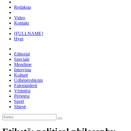
Redaksia
Video
Kontakt
[FULLNAME]
Hyni
Editorial
Speciale
Mendime
Intervista
Kulturë
Udhëpërshkrim
Faleminderit
Vërtetësi
Përjetësi
Sport
Shtesë