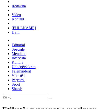
Redaksia
Video
Kontakt
[FULLNAME]
Hyni
Editorial
Speciale
Mendime
Intervista
Kulturë
Udhëpërshkrim
Faleminderit
Vërtetësi
Përjetësi
Sport
Shtesë