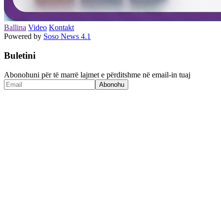
Ballina
Video
Kontakt
Powered by
Soso News 4.1
Buletini
Abonohuni për të marrë lajmet e përditshme në email-in tuaj
Abonohu