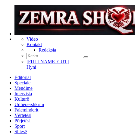
Video
Kontakt
Redaksia
[FULLNAME_CUT]
Hyni
Editorial
Speciale
Mendime
Intervista
Kulturë
Udhëpërshkrim
Faleminderit
Vërtetësi
Përjetësi
Sport
Shtesë