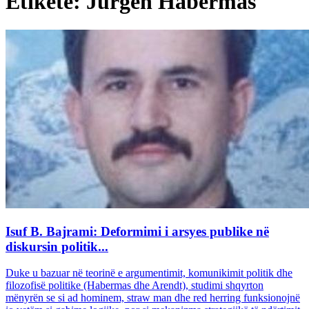
Etiketë: Jürgen Habermas
Isuf B. Bajrami: Deformimi i arsyes publike në
diskursin politik...
Duke u bazuar në teorinë e argumentimit, komunikimit politik dhe
filozofisë politike (Habermas dhe Arendt), studimi shqyrton
mënyrën se si ad hominem, straw man dhe red herring funksionojnë