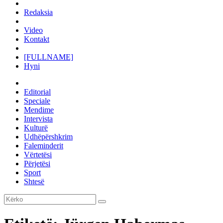
Redaksia
Video
Kontakt
[FULLNAME]
Hyni
Editorial
Speciale
Mendime
Intervista
Kulturë
Udhëpërshkrim
Faleminderit
Vërtetësi
Përjetësi
Sport
Shtesë