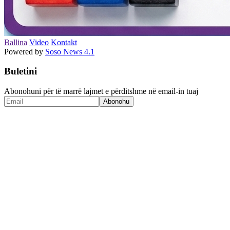
Ballina
Video
Kontakt
Powered by
Soso News 4.1
Buletini
Abonohuni për të marrë lajmet e përditshme në email-in tuaj
Abonohu