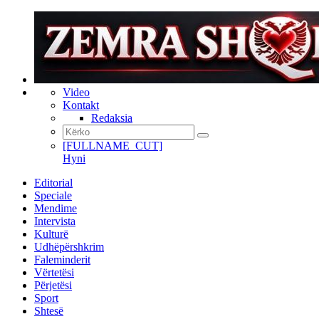
Video
Kontakt
Redaksia
[FULLNAME_CUT]
Hyni
Editorial
Speciale
Mendime
Intervista
Kulturë
Udhëpërshkrim
Faleminderit
Vërtetësi
Përjetësi
Sport
Shtesë