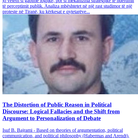
jo vetëm si gabime logjike, por si mekanizma strategjikë të ndërtimit
të perceptimit publik. Analiza mbështetet në një rast studimor të një
proteste në Tiranë, ku kërkesat e qytetarëve...
The Distortion of Public Reason in Political
Discourse: Logical Fallacies and the Shift from
Argument to Personalization of Debate
Isuf B. Bajrami - Based on theories of argumentation, political
communication, and political philosophy (Habermas and Arendt),