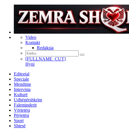
Video
Kontakt
Redaksia
[FULLNAME_CUT]
Hyni
Editorial
Speciale
Mendime
Intervista
Kulturë
Udhëpërshkrim
Faleminderit
Vërtetësi
Përjetësi
Sport
Shtesë