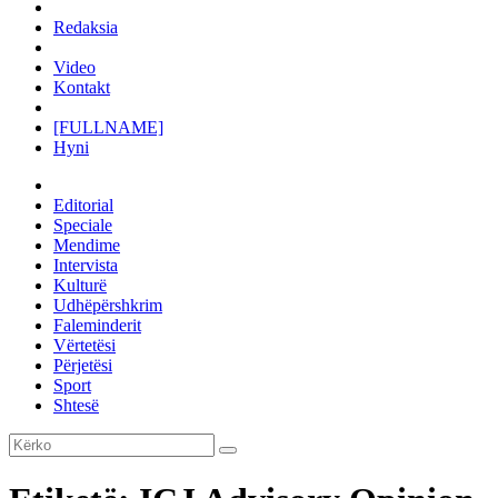
Redaksia
Video
Kontakt
[FULLNAME]
Hyni
Editorial
Speciale
Mendime
Intervista
Kulturë
Udhëpërshkrim
Faleminderit
Vërtetësi
Përjetësi
Sport
Shtesë