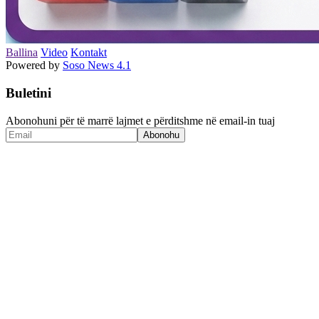
Ballina
Video
Kontakt
Powered by
Soso News 4.1
Buletini
Abonohuni për të marrë lajmet e përditshme në email-in tuaj
Abonohu