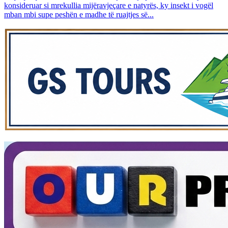
konsideruar si mrekullia mijëravjeçare e natyrës, ky insekt i vogël
mban mbi supe peshën e madhe të ruajtjes së...