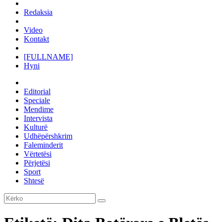
Redaksia
Video
Kontakt
[FULLNAME]
Hyni
Editorial
Speciale
Mendime
Intervista
Kulturë
Udhëpërshkrim
Faleminderit
Vërtetësi
Përjetësi
Sport
Shtesë