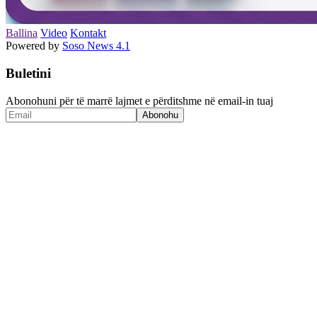
Ballina
Video
Kontakt
Powered by
Soso News 4.1
Buletini
Abonohuni për të marrë lajmet e përditshme në email-in tuaj
Abonohu