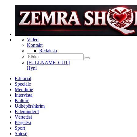
Video
Kontakt
Redaksia
[FULLNAME_CUT]
Hyni
Editorial
Speciale
Mendime
Intervista
Kulturë
Udhëpërshkrim
Faleminderit
Vërtetësi
Përjetësi
Sport
Shtesë