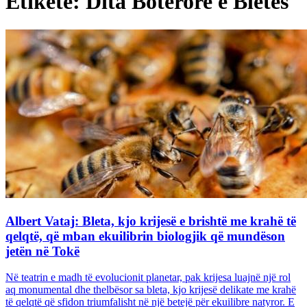
Etiketë: Dita Botërore e Bletës
Albert Vataj: Bleta, kjo krijesë e brishtë me krahë të
qelqtë, që mban ekuilibrin biologjik që mundëson
jetën në Tokë
Në teatrin e madh të evolucionit planetar, pak krijesa luajnë një rol
aq monumental dhe thelbësor sa bleta, kjo krijesë delikate me krahë
të qelqtë që sfidon triumfalisht në një betejë për ekuilibre natyror. E