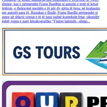
shqipe, kur e përmendin Frang Bardhin si autorin e tretë të kësaj
letërsie, e theksojnë meritën e tij për dy gjëra të tjera: në krahasim
me autorët para tij, Buzukut e Budit, Frang Bardhi përmendet si
autor që shkroi veprat e tij të para jashtë kontekstit fetar, sikundër
është vepra e parë leksikografike “Fjalori latinisht –shqip...