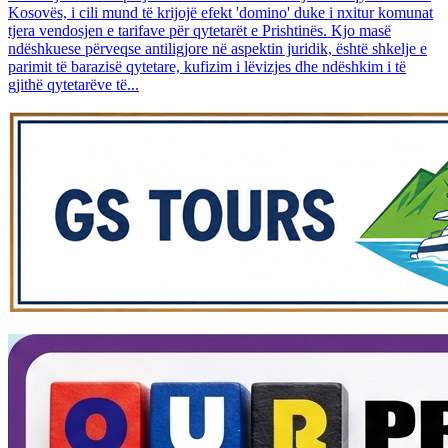
Kosovës, i cili mund të krijojë efekt 'domino' duke i nxitur komunat
tjera vendosjen e tarifave për qytetarët e Prishtinës. Kjo masë
ndëshkuese përveqse antiligjore në aspektin juridik, është shkelje e
parimit të barazisë qytetare, kufizim i lëvizjes dhe ndëshkim i të
gjithë qytetarëve të...