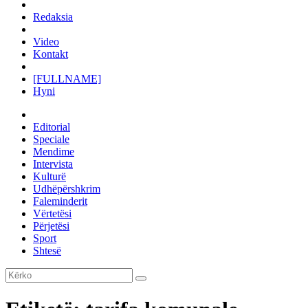
Redaksia
Video
Kontakt
[FULLNAME]
Hyni
Editorial
Speciale
Mendime
Intervista
Kulturë
Udhëpërshkrim
Faleminderit
Vërtetësi
Përjetësi
Sport
Shtesë