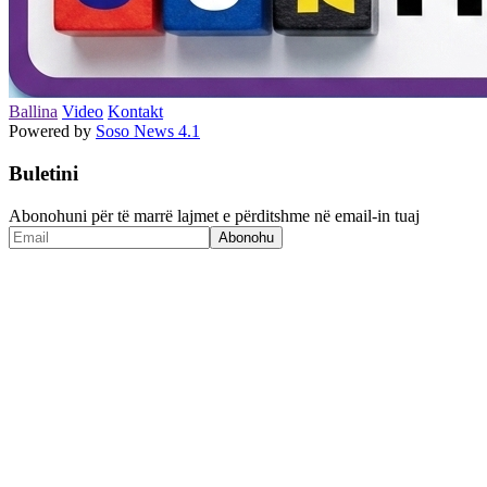
Ballina
Video
Kontakt
Powered by
Soso News 4.1
Buletini
Abonohuni për të marrë lajmet e përditshme në email-in tuaj
Abonohu