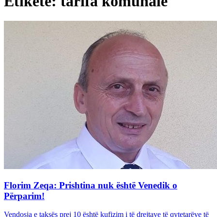
Etiketë: tarifa komunale
Florim Zeqa: Prishtina nuk është Venedik o
Përparim!
Vendosja e taksës prej 10 është kufizim i të drejtave të qytetarëve të