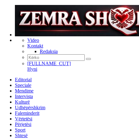
Video
Kontakt
Redaksia
[FULLNAME_CUT]
Hyni
Editorial
Speciale
Mendime
Intervista
Kulturë
Udhëpërshkrim
Faleminderit
Vërtetësi
Përjetësi
Sport
Shtesë