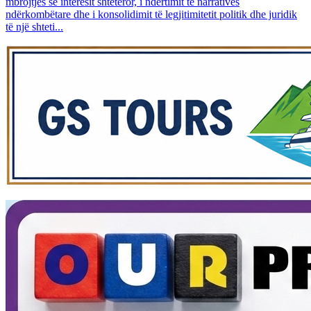
mbrojtjes së interesit shtetëror, i ndërtimit të narrativës
ndërkombëtare dhe i konsolidimit të legjitimitetit politik dhe juridik
të një shteti...