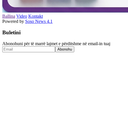
Ballina
Video
Kontakt
Powered by
Soso News 4.1
Buletini
Abonohuni për të marrë lajmet e përditshme në email-in tuaj
Abonohu