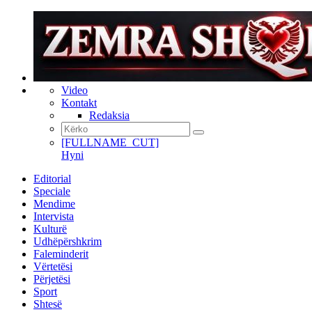
Video
Kontakt
Redaksia
[FULLNAME_CUT]
Hyni
Editorial
Speciale
Mendime
Intervista
Kulturë
Udhëpërshkrim
Faleminderit
Vërtetësi
Përjetësi
Sport
Shtesë