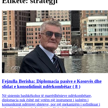
Etiketë: strategji
Fejzulla Berisha: Diplomacia pasive e Kosovës dhe
sfidat e konsolidimit ndërkombëtar ( 8 )
Në sistemin bashkëkohor të marrëdhënieve ndërkombëtare,
diplomacia nuk është më vetëm një instrument i jashtëm i
komunikimit ndërmjet shteteve, por një mekanizëm i sofistikuar i