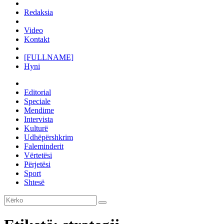
Redaksia
Video
Kontakt
[FULLNAME]
Hyni
Editorial
Speciale
Mendime
Intervista
Kulturë
Udhëpërshkrim
Faleminderit
Vërtetësi
Përjetësi
Sport
Shtesë