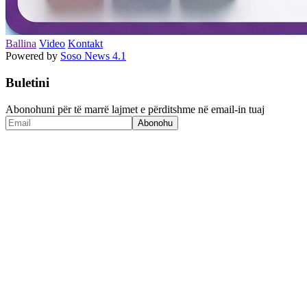
Ballina
Video
Kontakt
Powered by
Soso News 4.1
Buletini
Abonohuni për të marrë lajmet e përditshme në email-in tuaj
Abonohu