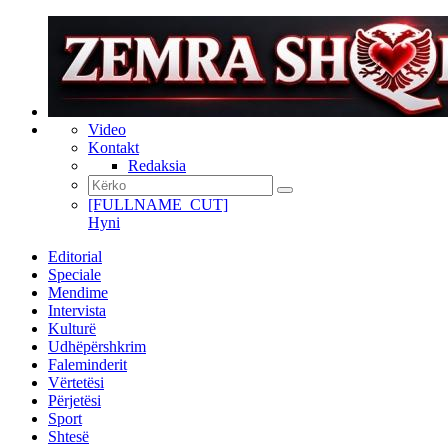
Video
Kontakt
Redaksia
[FULLNAME_CUT]
Hyni
Editorial
Speciale
Mendime
Intervista
Kulturë
Udhëpërshkrim
Faleminderit
Vërtetësi
Përjetësi
Sport
Shtesë