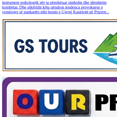
instrument psikologjik për ta nënshtruar simbolin dhe identitetin
kombëtar. Dhe pikërisht këtu qëndron tendenca provokuese e
vendosjes së pankartës mbi bustin e Gjergj Kastriotit në Prizren...