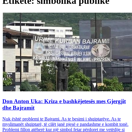
Etiketë: simbolika publike
Don Anton Uka: Kriza e bashkëjetesës mes Gjergjit
dhe Bajramit
Nuk është problemi te Bajrami. As te besimi i shqiptarëve. As te
myslimanët shqiptarë, të cilët janë pjesë e pandashme e kombit tonë.
Problemi fillon atëherë kur një simbol fetar përdoret me vetëdije si