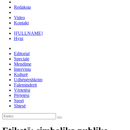
Redaksia
Video
Kontakt
[FULLNAME]
Hyni
Editorial
Speciale
Mendime
Intervista
Kulturë
Udhëpërshkrim
Faleminderit
Vërtetësi
Përjetësi
Sport
Shtesë