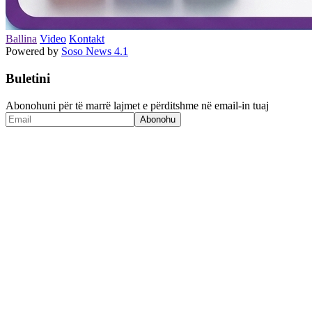
Ballina
Video
Kontakt
Powered by
Soso News 4.1
Buletini
Abonohuni për të marrë lajmet e përditshme në email-in tuaj
Abonohu