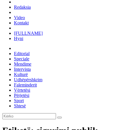
Redaksia
Video
Kontakt
[FULLNAME]
Hyni
Editorial
Speciale
Mendime
Intervista
Kulturë
Udhëpërshkrim
Faleminderit
Vërtetësi
Përjetësi
Sport
Shtesë