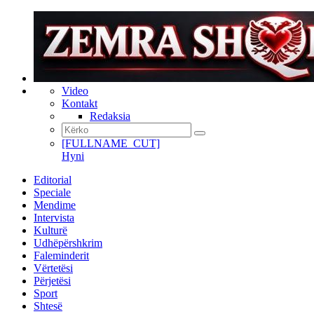
Video
Kontakt
Redaksia
[FULLNAME_CUT]
Hyni
Editorial
Speciale
Mendime
Intervista
Kulturë
Udhëpërshkrim
Faleminderit
Vërtetësi
Përjetësi
Sport
Shtesë