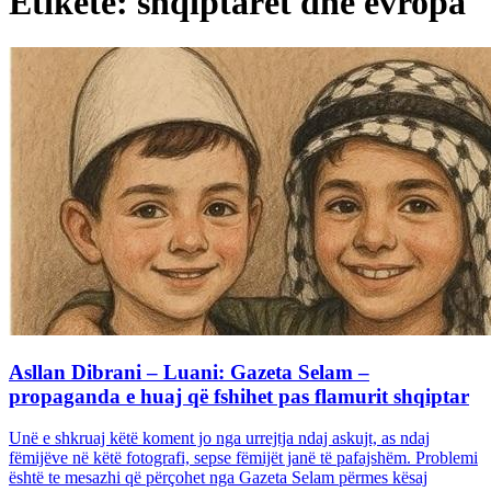
Etiketë: shqiptarët dhe evropa
Asllan Dibrani – Luani: Gazeta Selam –
propaganda e huaj që fshihet pas flamurit shqiptar
Unë e shkruaj këtë koment jo nga urrejtja ndaj askujt, as ndaj
fëmijëve në këtë fotografi, sepse fëmijët janë të pafajshëm. Problemi
është te mesazhi që përçohet nga Gazeta Selam përmes kësaj