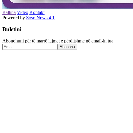
Ballina
Video
Kontakt
Powered by
Soso News 4.1
Buletini
Abonohuni për të marrë lajmet e përditshme në email-in tuaj
Abonohu