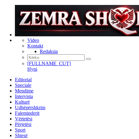
Video
Kontakt
Redaksia
[FULLNAME_CUT]
Hyni
Editorial
Speciale
Mendime
Intervista
Kulturë
Udhëpërshkrim
Faleminderit
Vërtetësi
Përjetësi
Sport
Shtesë