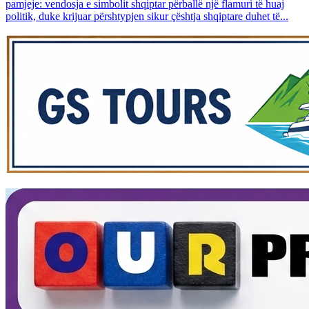
pamjeje: vendosja e simbolit shqiptar përballë një flamuri të huaj
politik, duke krijuar përshtypjen sikur çështja shqiptare duhet të...