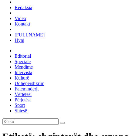
Redaksia
Video
Kontakt
[FULLNAME]
Hyni
Editorial
Speciale
Mendime
Intervista
Kulturë
Udhëpërshkrim
Faleminderit
Vërtetësi
Përjetësi
Sport
Shtesë