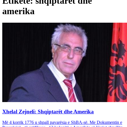
Etiketë: shqiptarët dhe
amerika
Xhelal Zejneli: Shqiptarët dhe Amerika
Më 4 korrik 1776 u shpall pavarësia e ShBA-së. Me Dokumentin e