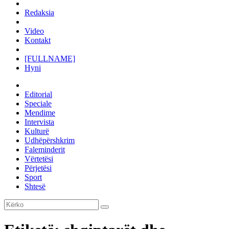
Redaksia
Video
Kontakt
[FULLNAME]
Hyni
Editorial
Speciale
Mendime
Intervista
Kulturë
Udhëpërshkrim
Faleminderit
Vërtetësi
Përjetësi
Sport
Shtesë