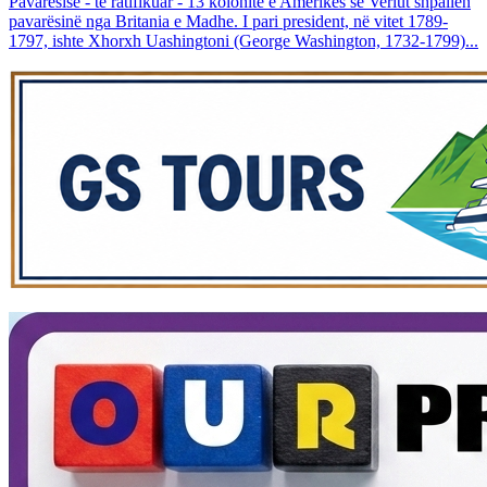
Pavarësisë - të ratifikuar - 13 kolonitë e Amerikës së Veriut shpallën
pavarësinë nga Britania e Madhe. I pari president, në vitet 1789-
1797, ishte Xhorxh Uashingtoni (George Washington, 1732-1799)...