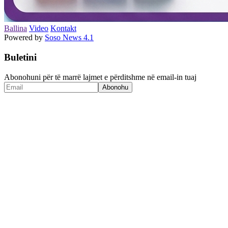
Ballina
Video
Kontakt
Powered by
Soso News 4.1
Buletini
Abonohuni për të marrë lajmet e përditshme në email-in tuaj
Abonohu