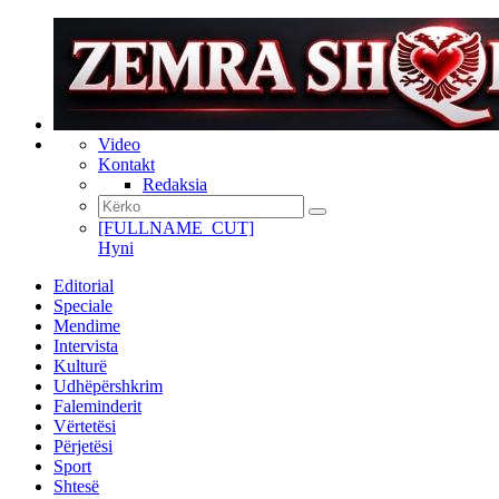
Video
Kontakt
Redaksia
[FULLNAME_CUT]
Hyni
Editorial
Speciale
Mendime
Intervista
Kulturë
Udhëpërshkrim
Faleminderit
Vërtetësi
Përjetësi
Sport
Shtesë