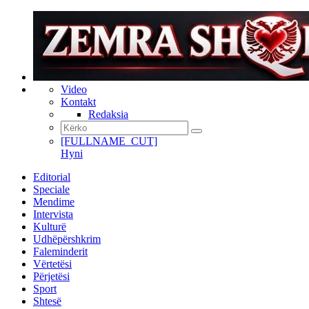
Video
Kontakt
Redaksia
[FULLNAME_CUT]
Hyni
Editorial
Speciale
Mendime
Intervista
Kulturë
Udhëpërshkrim
Faleminderit
Vërtetësi
Përjetësi
Sport
Shtesë