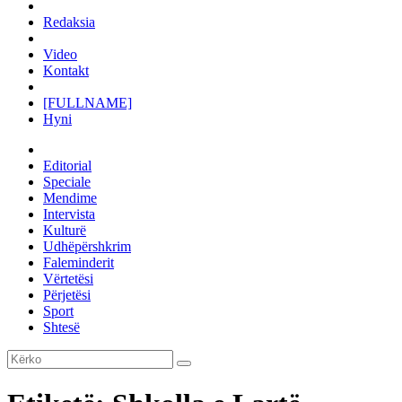
Redaksia
Video
Kontakt
[FULLNAME]
Hyni
Editorial
Speciale
Mendime
Intervista
Kulturë
Udhëpërshkrim
Faleminderit
Vërtetësi
Përjetësi
Sport
Shtesë