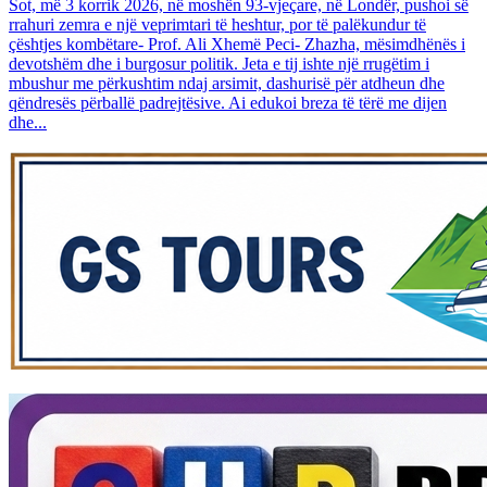
Sot, më 3 korrik 2026, në moshën 93-vjeçare, në Londër, pushoi së
rrahuri zemra e një veprimtari të heshtur, por të palëkundur të
çështjes kombëtare- Prof. Ali Xhemë Peci- Zhazha, mësimdhënës i
devotshëm dhe i burgosur politik. Jeta e tij ishte një rrugëtim i
mbushur me përkushtim ndaj arsimit, dashurisë për atdheun dhe
qëndresës përballë padrejtësive. Ai edukoi breza të tërë me dijen
dhe...