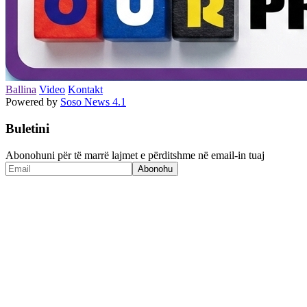
Ballina
Video
Kontakt
Powered by
Soso News 4.1
Buletini
Abonohuni për të marrë lajmet e përditshme në email-in tuaj
Abonohu