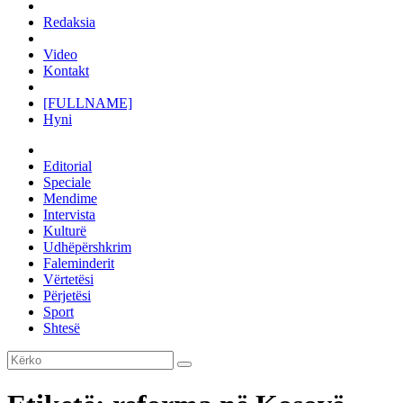
Redaksia
Video
Kontakt
[FULLNAME]
Hyni
Editorial
Speciale
Mendime
Intervista
Kulturë
Udhëpërshkrim
Faleminderit
Vërtetësi
Përjetësi
Sport
Shtesë