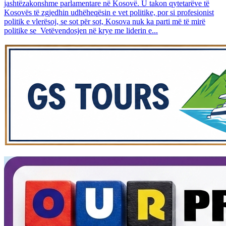
jashtëzakonshme parlamentare në Kosovë. U takon qytetarëve të
Kosovës të zgjedhin udhëheqësin e vet politike, por si profesionist
politik e vlerësoj, se sot për sot, Kosova nuk ka parti më të mirë
politike se Vetëvendosjen në krye me liderin e...