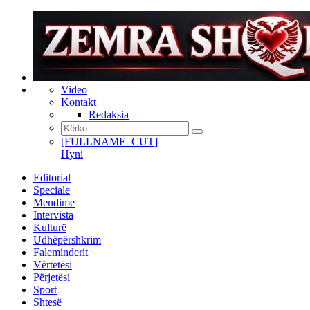
Video
Kontakt
Redaksia
[FULLNAME_CUT]
Hyni
Editorial
Speciale
Mendime
Intervista
Kulturë
Udhëpërshkrim
Faleminderit
Vërtetësi
Përjetësi
Sport
Shtesë