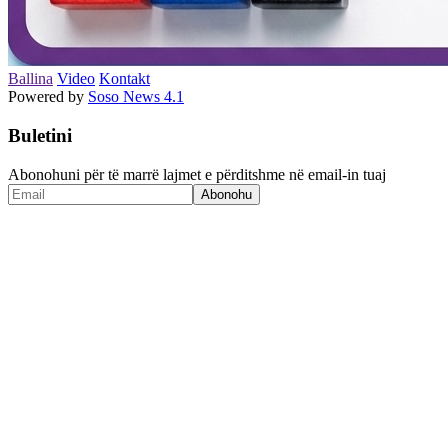
Ballina
Video
Kontakt
Powered by
Soso News 4.1
Buletini
Abonohuni për të marrë lajmet e përditshme në email-in tuaj
Abonohu