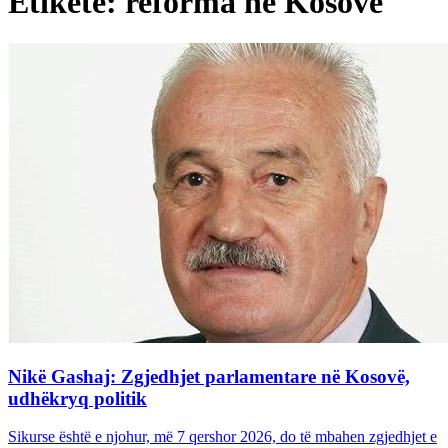
Etiketë: reforma në Kosovë
Nikë Gashaj: Zgjedhjet parlamentare në Kosovë,
udhëkryq politik
Sikurse është e njohur, më 7 qershor 2026, do të mbahen zgjedhjet e