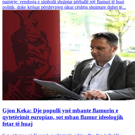
pamjeje: vendosja e simbolit shqiptar përballë një flamuri të huaj
politik, duke krijuar përshtypjen sikur çështja shqiptare duhet të...
Gjon Keka: Dje populli ynë mbante flamurin e
qytetërimit europian, sot mban flamur ideologjik
fetar të huaj