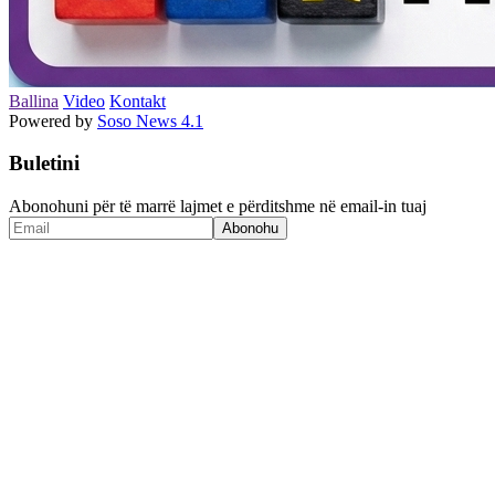
Ballina
Video
Kontakt
Powered by
Soso News 4.1
Buletini
Abonohuni për të marrë lajmet e përditshme në email-in tuaj
Abonohu