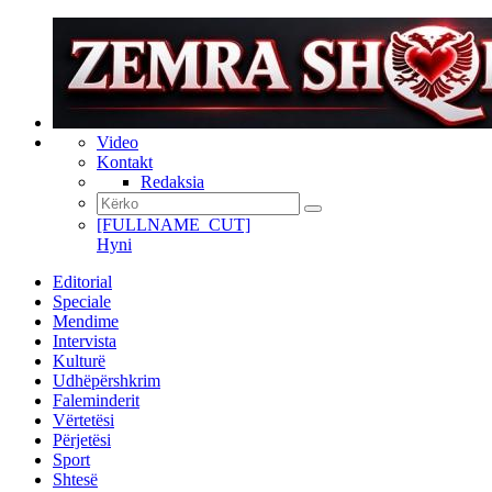
Video
Kontakt
Redaksia
[FULLNAME_CUT]
Hyni
Editorial
Speciale
Mendime
Intervista
Kulturë
Udhëpërshkrim
Faleminderit
Vërtetësi
Përjetësi
Sport
Shtesë