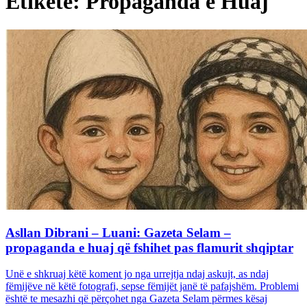
Etiketë: Propaganda e Huaj
Asllan Dibrani – Luani: Gazeta Selam –
propaganda e huaj që fshihet pas flamurit shqiptar
Unë e shkruaj këtë koment jo nga urrejtja ndaj askujt, as ndaj
fëmijëve në këtë fotografi, sepse fëmijët janë të pafajshëm. Problemi
është te mesazhi që përçohet nga Gazeta Selam përmes kësaj