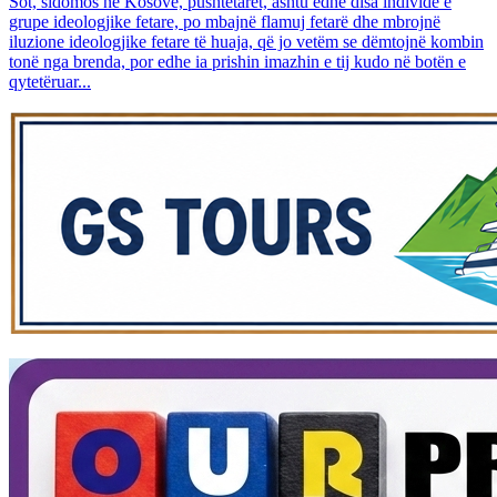
Sot, sidomos në Kosovë, pushtetarët, ashtu edhe disa individë e
grupe ideologjike fetare, po mbajnë flamuj fetarë dhe mbrojnë
iluzione ideologjike fetare të huaja, që jo vetëm se dëmtojnë kombin
tonë nga brenda, por edhe ia prishin imazhin e tij kudo në botën e
qytetëruar...