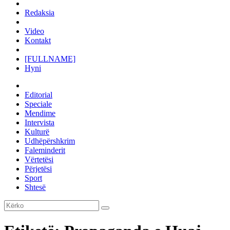
Redaksia
Video
Kontakt
[FULLNAME]
Hyni
Editorial
Speciale
Mendime
Intervista
Kulturë
Udhëpërshkrim
Faleminderit
Vërtetësi
Përjetësi
Sport
Shtesë