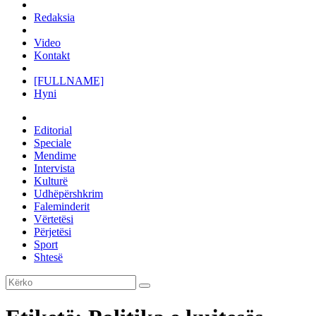
Redaksia
Video
Kontakt
[FULLNAME]
Hyni
Editorial
Speciale
Mendime
Intervista
Kulturë
Udhëpërshkrim
Faleminderit
Vërtetësi
Përjetësi
Sport
Shtesë