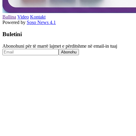
Ballina
Video
Kontakt
Powered by
Soso News 4.1
Buletini
Abonohuni për të marrë lajmet e përditshme në email-in tuaj
Abonohu