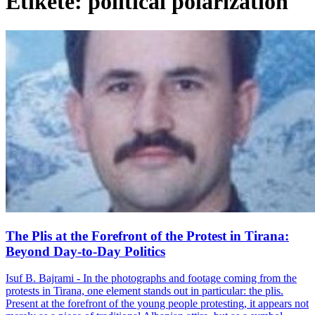
Etiketë: political polarization
The Plis at the Forefront of the Protest in Tirana:
Beyond Day-to-Day Politics
Isuf B. Bajrami - In the photographs and footage coming from the
protests in Tirana, one element stands out in particular: the plis.
Present at the forefront of the young people protesting, it appears not