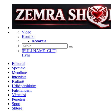
Video
Kontakt
Redaksia
[FULLNAME_CUT]
Hyni
Editorial
Speciale
Mendime
Intervista
Kulturë
Udhëpërshkrim
Faleminderit
Vërtetësi
Përjetësi
Sport
Shtesë