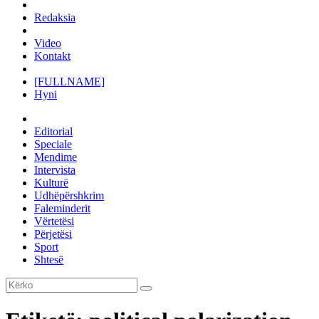
Redaksia
Video
Kontakt
[FULLNAME]
Hyni
Editorial
Speciale
Mendime
Intervista
Kulturë
Udhëpërshkrim
Faleminderit
Vërtetësi
Përjetësi
Sport
Shtesë