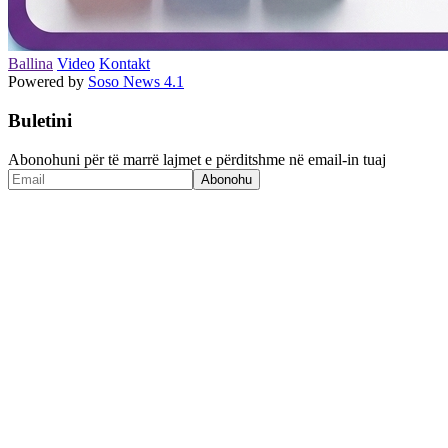
Ballina
Video
Kontakt
Powered by
Soso News 4.1
Buletini
Abonohuni për të marrë lajmet e përditshme në email-in tuaj
Abonohu