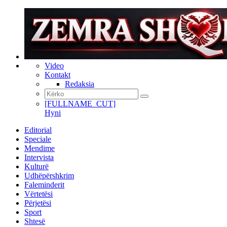
Video
Kontakt
Redaksia
[FULLNAME_CUT]
Hyni
Editorial
Speciale
Mendime
Intervista
Kulturë
Udhëpërshkrim
Faleminderit
Vërtetësi
Përjetësi
Sport
Shtesë