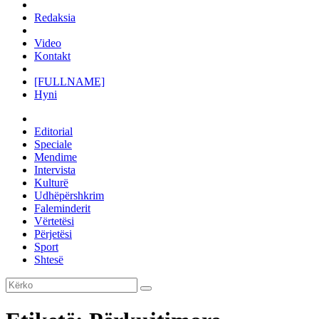
Redaksia
Video
Kontakt
[FULLNAME]
Hyni
Editorial
Speciale
Mendime
Intervista
Kulturë
Udhëpërshkrim
Faleminderit
Vërtetësi
Përjetësi
Sport
Shtesë