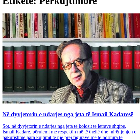
Etiketë: Përkujtimore
Në dyvjetorin e ndarjes nga jeta të Ismail Kadaresë
Sot, në dyvjetorin e ndarjes nga jeta të kolosit të letrave shqipe,
Ismail Kadare, përulemi me respektin më të thellë dhe mirënjohjen e
pakufishme para kujtimit të një prej figurave më të ndritura të