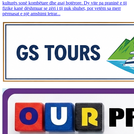
kulturës sonë kombëtare dhe asaj botërore. Dy vite pa praninë e tij
fizike kanë dëshmuar se zëri i tij nuk shuhet, por vetëm sa merr
përmasat e një amshimi letrar...