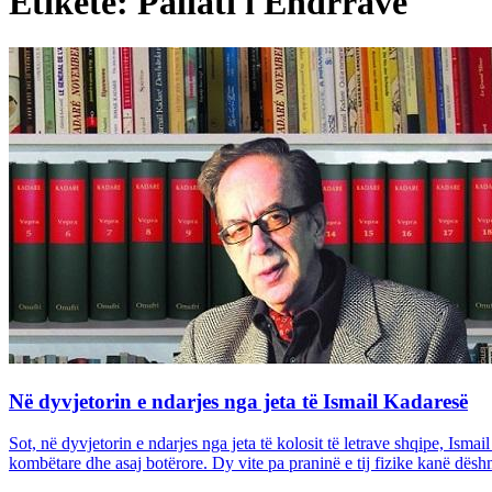
Etiketë: Pallati i Ëndrrave
Në dyvjetorin e ndarjes nga jeta të Ismail Kadaresë
Sot, në dyvjetorin e ndarjes nga jeta të kolosit të letrave shqipe, Ism
kombëtare dhe asaj botërore. Dy vite pa praninë e tij fizike kanë dëshm