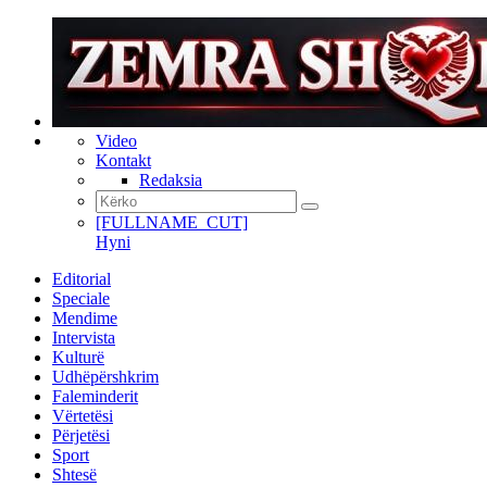
Video
Kontakt
Redaksia
[FULLNAME_CUT]
Hyni
Editorial
Speciale
Mendime
Intervista
Kulturë
Udhëpërshkrim
Faleminderit
Vërtetësi
Përjetësi
Sport
Shtesë