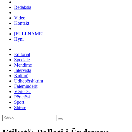
Redaksia
Video
Kontakt
[FULLNAME]
Hyni
Editorial
Speciale
Mendime
Intervista
Kulturë
Udhëpërshkrim
Faleminderit
Vërtetësi
Përjetësi
Sport
Shtesë