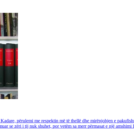
ail Kadare, përulemi me respektin më të thellë dhe mirënjohjen e pakufishm
uar se zëri i tij nuk shuhet, por vetëm sa merr përmasat e një amshimi le