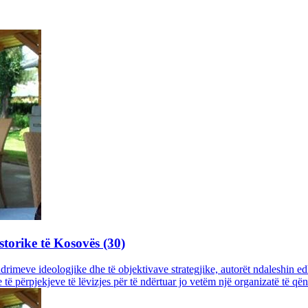
storike të Kosovës (30)
rimeve ideologjike dhe të objektivave strategjike, autorët ndaleshin edh
të përpjekjeve të lëvizjes për të ndërtuar jo vetëm një organizatë të q