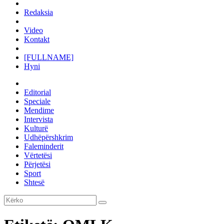
Redaksia
Video
Kontakt
[FULLNAME]
Hyni
Editorial
Speciale
Mendime
Intervista
Kulturë
Udhëpërshkrim
Faleminderit
Vërtetësi
Përjetësi
Sport
Shtesë