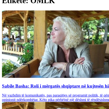
Etiketë: OMLK
Sabile Basha: Roli i mërgatës shqiptare në kujtesën hi
Në vazhdim të komunikatës, pas paraqitjes së programit politik, të qënd
opinionit ndërkombëtar. Këto pika përbëjnë një dëshmi të rëndësishme 