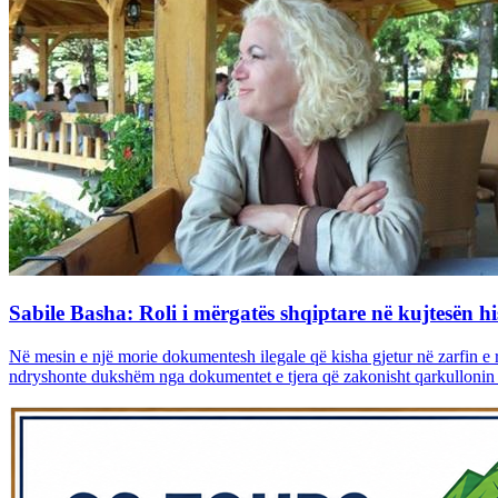
Sabile Basha: Roli i mërgatës shqiptare në kujtesën hi
Në mesin e një morie dokumentesh ilegale që kisha gjetur në zarfin e r
ndryshonte dukshëm nga dokumentet e tjera që zakonisht qarkullonin në