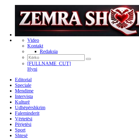
Video
Kontakt
Redaksia
[FULLNAME_CUT]
Hyni
Editorial
Speciale
Mendime
Intervista
Kulturë
Udhëpërshkrim
Faleminderit
Vërtetësi
Përjetësi
Sport
Shtesë