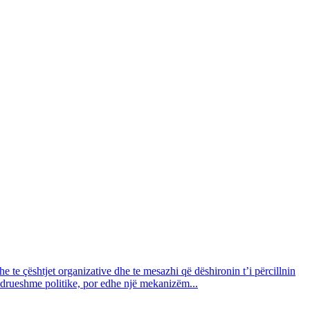
e te çështjet organizative dhe te mesazhi që dëshironin t’i përcillnin
ëndrueshme politike, por edhe një mekanizëm...