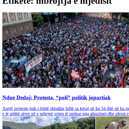
Etiketë: mbrojtja e mjedisit
Ndue Dedaj: Protesta, “poli” politik jopartiak
Asnjë proteste nuk i është shpallur luftë sa kësaj që ka 54 ditë që ka n
e të gjithë atyre që e ndiejnë veten të prekur nga abuzimet dhe aferat e