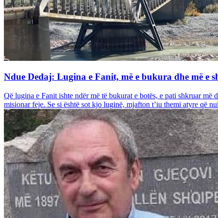
Ndue Dedaj: Lugina e Fanit, më e bukura dhe më e s
Që lugina e Fanit ishte ndër më të bukurat e botës, e pati shkruar më d
misionar feje. Se si është sot kjo luginë, mjafton t’iu themi atyre që n