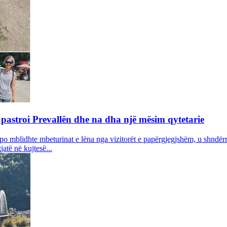
 pastroi Prevallën dhe na dha një mësim qytetarie
 po mblidhte mbeturinat e lëna nga vizitorët e papërgjegjshëm, u shndër
atë në kujtesë...