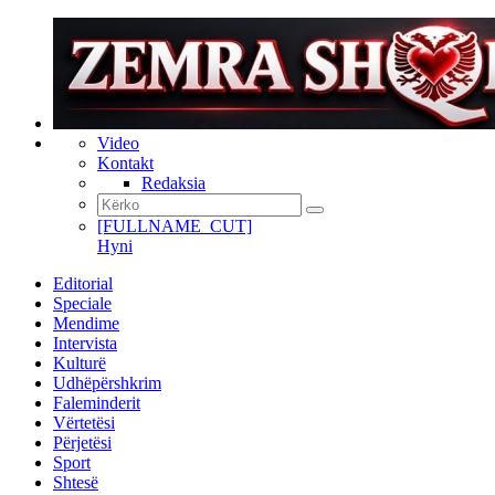
Video
Kontakt
Redaksia
[FULLNAME_CUT]
Hyni
Editorial
Speciale
Mendime
Intervista
Kulturë
Udhëpërshkrim
Faleminderit
Vërtetësi
Përjetësi
Sport
Shtesë