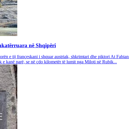
hkatërruara në Shqipëri
orën e tij françeskani i shquar austriak, shkrimtari dhe piktori At Fabia
uk e kanë parë, se në çdo kilometër të lumit nga Miloti në Rubik...