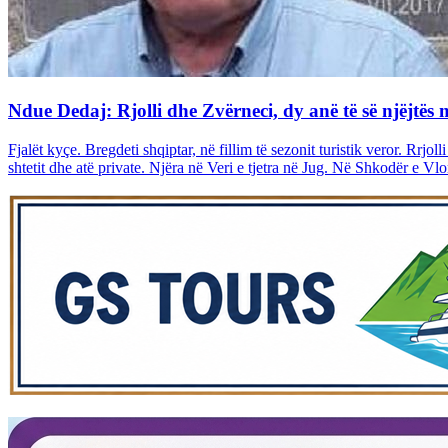
Ndue Dedaj: Rjolli dhe Zvërneci, dy anë të së njëjtës 
Fjalët kyçe. Bregdeti shqiptar, në fillim të sezonit turistik veror. Rrjo
shtetit dhe atë private. Njëra në Veri e tjetra në Jug. Në Shkodër e Vlorë