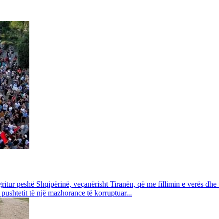
gritur peshë Shqipërinë, veçanërisht Tiranën, që me fillimin e verës dhe 
 pushtetit të një mazhorance të korruptuar...