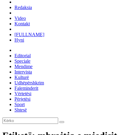
Redaksia
Video
Kontakt
[FULLNAME]
Hyni
Editorial
Speciale
Mendime
Intervista
Kulturë
Udhëpërshkrim
Faleminderit
Vërtetësi
Përjetësi
Sport
Shtesë