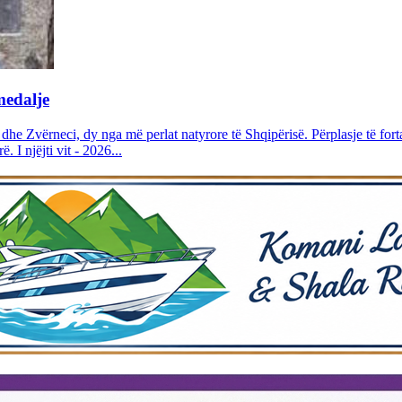
medalje
lli dhe Zvërneci, dy nga më perlat natyrore të Shqipërisë. Përplasje të for
. I njëjti vit - 2026...