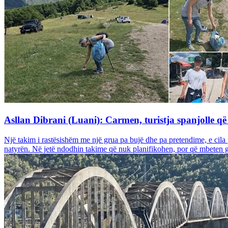
Asllan Dibrani (Luani): Carmen, turistja spanjolle që
Një takim i rastësishëm me një grua pa bujë dhe pa pretendime, e cila
natyrën. Në jetë ndodhin takime që nuk planifikohen, por që mbeten gj