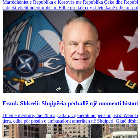
Marrëdhëniet e Republika e Kosovës me Republika Çeke dhe Republika 
subjektivitetit ndërkombëtar. Edhe pse këto dy shtete kanë ndjekur pol
Frank Shkreli: Shqipëria përballë një momenti histor
Ditën e mërkurë, me 20 maj, 2025, Gjenerali në pension, Eric Wendt d
tjera, edhe për postin e ambasadorit amerikan në Shqipëri. Gjatë dëshmi