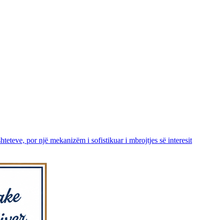
teve, por një mekanizëm i sofistikuar i mbrojtjes së interesit