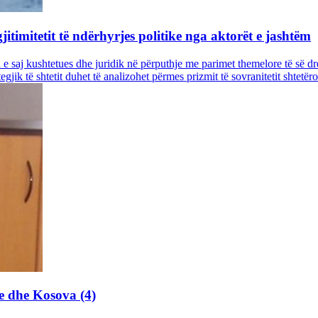
jitimitetit të ndërhyrjes politike nga aktorët e jashtëm
n e saj kushtetues dhe juridik në përputhje me parimet themelore të së 
k të shtetit duhet të analizohet përmes prizmit të sovranitetit shtetëror d
e dhe Kosova (4)