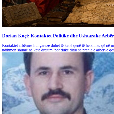
Dorian Koçi: Kontaktet Politike dhe Ushtarake Arbë
Kontaktet arbërore-hungareze duhet të kenë qenë të hershme, që në mo
ndihmon shumë në këtë drejtim, por duke ditur se prania e arbërve qof