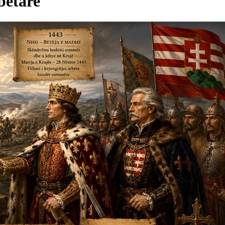
bëtare