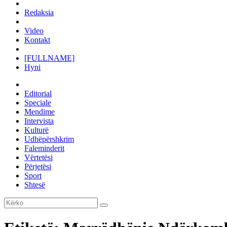
Redaksia
Video
Kontakt
[FULLNAME]
Hyni
Editorial
Speciale
Mendime
Intervista
Kulturë
Udhëpërshkrim
Faleminderit
Vërtetësi
Përjetësi
Sport
Shtesë