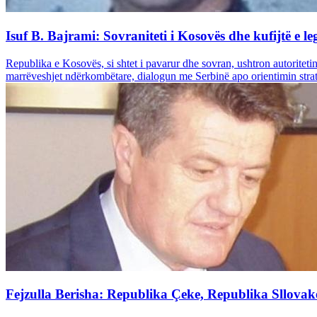
Isuf B. Bajrami: Sovraniteti i Kosovës dhe kufijtë e leg
Republika e Kosovës, si shtet i pavarur dhe sovran, ushtron autoriteti
marrëveshjet ndërkombëtare, dialogun me Serbinë apo orientimin strategji
Fejzulla Berisha: Republika Çeke, Republika Sllovak