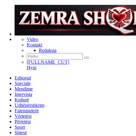
Video
Kontakt
Redaksia
[FULLNAME_CUT]
Hyni
Editorial
Speciale
Mendime
Intervista
Kulturë
Udhëpërshkrim
Faleminderit
Vërtetësi
Përjetësi
Sport
Shtesë