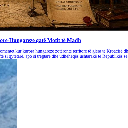
rore-Hungareze gatë Motit të Madh
mentet kur kurora hungareze zotëronte territore të gjera të Kroacisë 
të si qytetarë, apo si tregtarë dhe udhëheqës ushtarakë të Republikës s