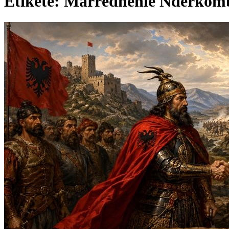
Etiketë: Marrëdhënie Ndërkom