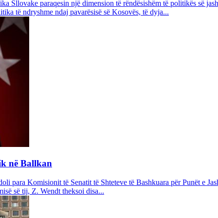
Sllovake paraqesin një dimension të rëndësishëm të politikës së jasht
itika të ndryshme ndaj pavarësisë së Kosovës, të dyja...
ik në Ballkan
oli para Komisionit të Senatit të Shteteve të Bashkuara për Punët e Ja
së së tij, Z. Wendt theksoi disa...