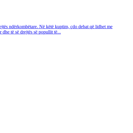
drejtës ndërkombëtare. Në këtë kuptim, çdo debat që lidhet me
he të së drejtës së popullit të...