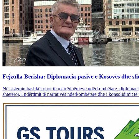
Fejzulla Berisha: Diplomacia pasive e Kosovës dhe sfi
Në sistemin bashkëkohor të marrëdhënieve ndërkombëtare, diplomacia n
shtetëror, i ndërtimit të narrativës ndërkombëtare dhe i konsolidimit të leg