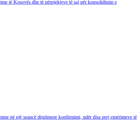
me të Kosovës dhe të përpjekjeve të saj për konsolidimin e
shtme në një seancë dëgjimore konfirmimi, ndër disa prej emërimeve të