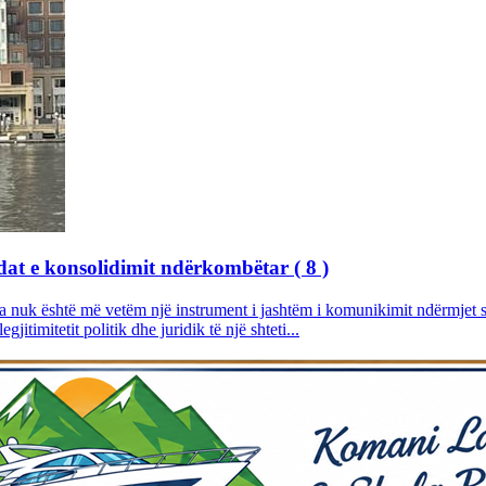
dat e konsolidimit ndërkombëtar ( 8 )
uk është më vetëm një instrument i jashtëm i komunikimit ndërmjet shte
jitimitetit politik dhe juridik të një shteti...