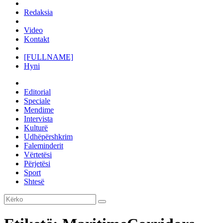
Redaksia
Video
Kontakt
[FULLNAME]
Hyni
Editorial
Speciale
Mendime
Intervista
Kulturë
Udhëpërshkrim
Faleminderit
Vërtetësi
Përjetësi
Sport
Shtesë