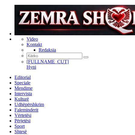
Video
Kontakt
Redaksia
[FULLNAME_CUT]
Hyni
Editorial
Speciale
Mendime
Intervista
Kulturë
Udhëpërshkrim
Faleminderit
Vërtetësi
Përjetësi
Sport
Shtesë