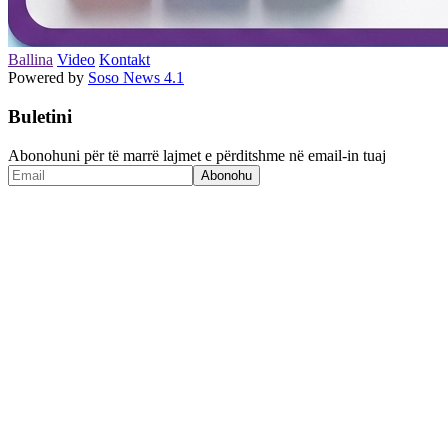
Ballina
Video
Kontakt
Powered by
Soso News 4.1
Buletini
Abonohuni për të marrë lajmet e përditshme në email-in tuaj
Abonohu