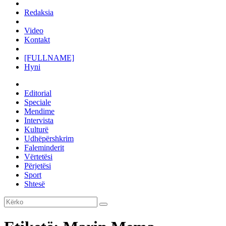
Redaksia
Video
Kontakt
[FULLNAME]
Hyni
Editorial
Speciale
Mendime
Intervista
Kulturë
Udhëpërshkrim
Faleminderit
Vërtetësi
Përjetësi
Sport
Shtesë