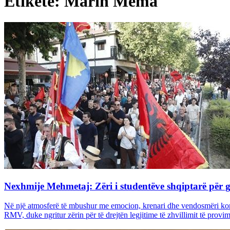
Etiketë: Marin Mema
Nexhmije Mehmetaj: Zëri i studentëve shqiptarë për 
Në një atmosferë të mbushur me emocion, krenari dhe vendosmëri kom
RMV, duke ngritur zërin për të drejtën legjitime të zhvillimit të provim