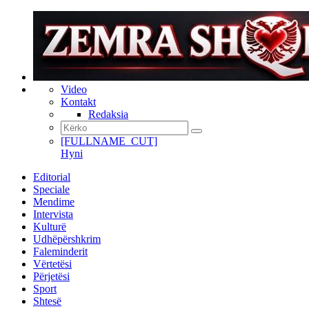
Video
Kontakt
Redaksia
[FULLNAME_CUT]
Hyni
Editorial
Speciale
Mendime
Intervista
Kulturë
Udhëpërshkrim
Faleminderit
Vërtetësi
Përjetësi
Sport
Shtesë