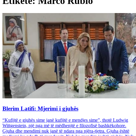
Etiketë: Marco Rubio
Blerim Latifi: Mjerimi i gjuhës
“Kufijtë e gjuhës sime janë kufijtë e mendjes sime”, thotë Ludwig
Wittgenstein, një nga më të mëdhenjtë e filozofisë bashkëkohore.
Gjuha dhe mendimi nuk janë të ndara nga njëra-tjetra. Gjuha është