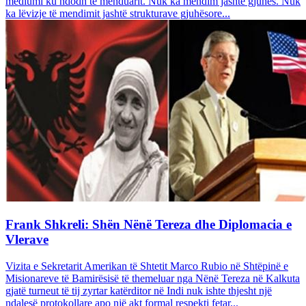
mediumi ku ndodh të menduarit. Nuk ka mendim jashtë gjuhës. Nuk
ka lëvizje të mendimit jashtë strukturave gjuhësore...
Frank Shkreli: Shën Nënë Tereza dhe Diplomacia e
Vlerave
Vizita e Sekretarit Amerikan të Shtetit Marco Rubio në Shtëpinë e
Misionareve të Bamirësisë të themeluar nga Nënë Tereza në Kalkuta
gjatë turneut të tij zyrtar katërditor në Indi nuk ishte thjesht një
ndalesë protokollare apo një akt formal respekti fetar...