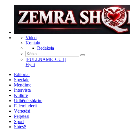
Video
Kontakt
Redaksia
[FULLNAME_CUT]
Hyni
Editorial
Speciale
Mendime
Intervista
Kulturë
Udhëpërshkrim
Faleminderit
Vërtetësi
Përjetësi
Sport
Shtesë