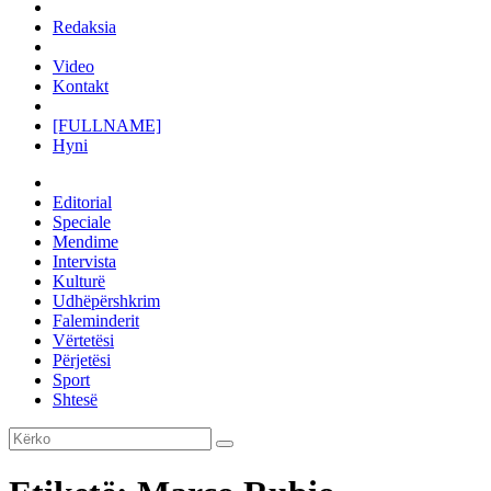
Redaksia
Video
Kontakt
[FULLNAME]
Hyni
Editorial
Speciale
Mendime
Intervista
Kulturë
Udhëpërshkrim
Faleminderit
Vërtetësi
Përjetësi
Sport
Shtesë