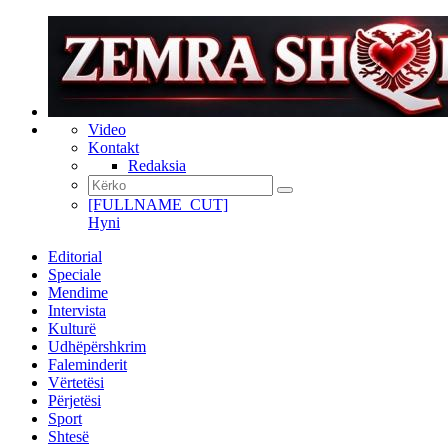
Video
Kontakt
Redaksia
[FULLNAME_CUT]
Hyni
Editorial
Speciale
Mendime
Intervista
Kulturë
Udhëpërshkrim
Faleminderit
Vërtetësi
Përjetësi
Sport
Shtesë