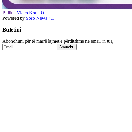
Ballina
Video
Kontakt
Powered by
Soso News 4.1
Buletini
Abonohuni për të marrë lajmet e përditshme në email-in tuaj
Abonohu