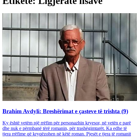
Etiketë: Ligjëratë lisave
Brahim Avdyli: Breshërimat e çasteve të trishta (9)
Ky është vetëm një rrëfim për personazhin kryesor, në vetën e parë
dhe nuk e përmbanë tërë romanin, për trashëgimtarët. Ka edhe të
tjera rrëfime që kryqëzohen në këtë roman. Pjesët e tjera të romanit