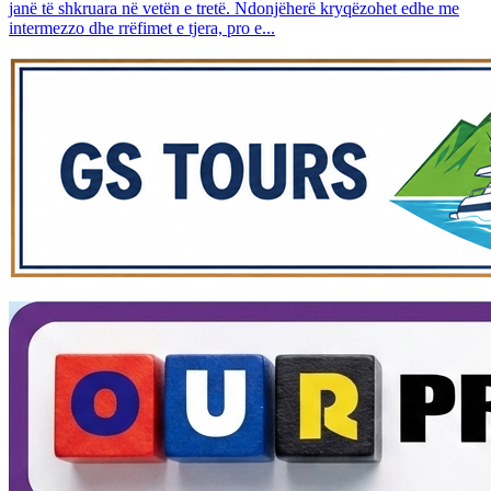
janë të shkruara në vetën e tretë. Ndonjëherë kryqëzohet edhe me
intermezzo dhe rrëfimet e tjera, pro e...