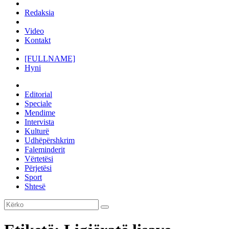
Redaksia
Video
Kontakt
[FULLNAME]
Hyni
Editorial
Speciale
Mendime
Intervista
Kulturë
Udhëpërshkrim
Faleminderit
Vërtetësi
Përjetësi
Sport
Shtesë