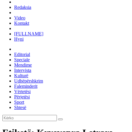
Redaksia
Video
Kontakt
[FULLNAME]
Hyni
Editorial
Speciale
Mendime
Intervista
Kulturë
Udhëpërshkrim
Faleminderit
Vërtetësi
Përjetësi
Sport
Shtesë