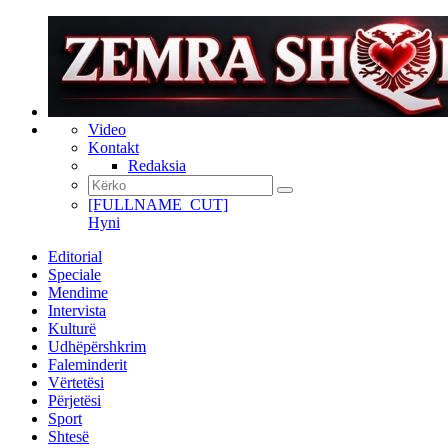
Video
Kontakt
Redaksia
[FULLNAME_CUT]
Hyni
Editorial
Speciale
Mendime
Intervista
Kulturë
Udhëpërshkrim
Faleminderit
Vërtetësi
Përjetësi
Sport
Shtesë