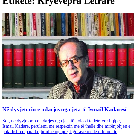
Etiketë: Kryevepra Letrare
Në dyvjetorin e ndarjes nga jeta të Ismail Kadaresë
Sot, në dyvjetorin e ndarjes nga jeta të kolosit të letrave shqipe,
Ismail Kadare, përulemi me respektin më të thellë dhe mirënjohjen e
pakufishme para kujtimit të një prej figurave më të ndritura të