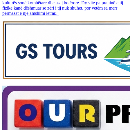
kulturës sonë kombëtare dhe asaj botërore. Dy vite pa praninë e tij
fizike kanë dëshmuar se zëri i tij nuk shuhet, por vetëm sa merr
përmasat e një amshimi letrar...