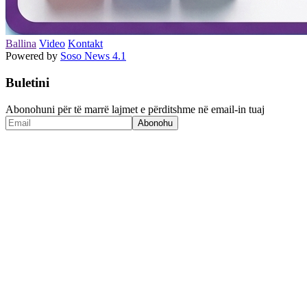
Ballina
Video
Kontakt
Powered by
Soso News 4.1
Buletini
Abonohuni për të marrë lajmet e përditshme në email-in tuaj
Abonohu