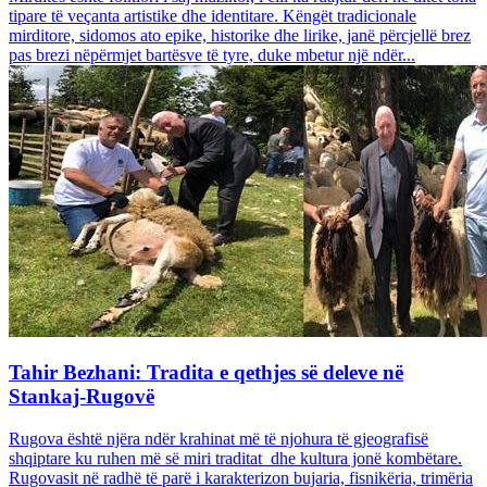
tipare të veçanta artistike dhe identitare. Këngët tradicionale
mirditore, sidomos ato epike, historike dhe lirike, janë përcjellë brez
pas brezi nëpërmjet bartësve të tyre, duke mbetur një ndër...
Tahir Bezhani: Tradita e qethjes së deleve në
Stankaj-Rugovë
Rugova është njëra ndër krahinat më të njohura të gjeografisë
shqiptare ku ruhen më së miri traditat dhe kultura jonë kombëtare.
Rugovasit në radhë të parë i karakterizon bujaria, fisnikëria, trimëria