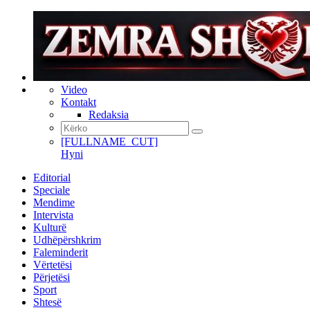
Video
Kontakt
Redaksia
[FULLNAME_CUT]
Hyni
Editorial
Speciale
Mendime
Intervista
Kulturë
Udhëpërshkrim
Faleminderit
Vërtetësi
Përjetësi
Sport
Shtesë