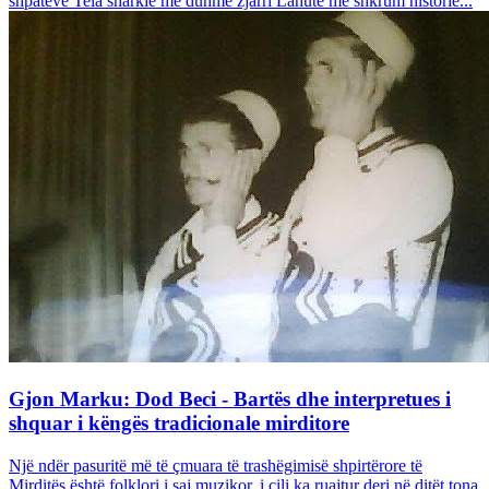
shpateve Tela sharkie me duhmë zjarri Lahutë me shkrum historie...
Gjon Marku: Dod Beci - Bartës dhe interpretues i
shquar i këngës tradicionale mirditore
Një ndër pasuritë më të çmuara të trashëgimisë shpirtërore të
Mirditës është folklori i saj muzikor, i cili ka ruajtur deri në ditët tona