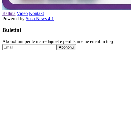
Ballina
Video
Kontakt
Powered by
Soso News 4.1
Buletini
Abonohuni për të marrë lajmet e përditshme në email-in tuaj
Abonohu