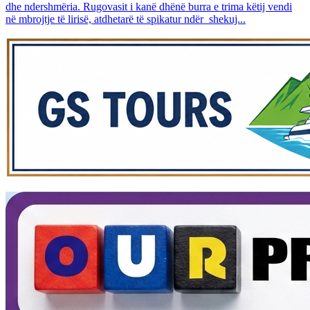
dhe ndershmëria. Rugovasit i kanë dhënë burra e trima këtij vendi
në mbrojtje të lirisë, atdhetarë të spikatur ndër shekuj...