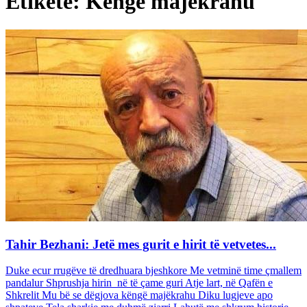
Etiketë: Këngë majëkrahu
Tahir Bezhani: Jetë mes gurit e hirit të vetvetes...
Duke ecur rrugëve të dredhuara bjeshkore Me vetminë time çmallem
pandalur Shprushja hirin në të çame guri Atje lart, në Qafën e
Shkrelit Mu bë se dëgjova këngë majëkrahu Diku lugjeve apo