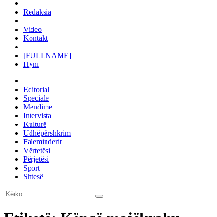
Redaksia
Video
Kontakt
[FULLNAME]
Hyni
Editorial
Speciale
Mendime
Intervista
Kulturë
Udhëpërshkrim
Faleminderit
Vërtetësi
Përjetësi
Sport
Shtesë