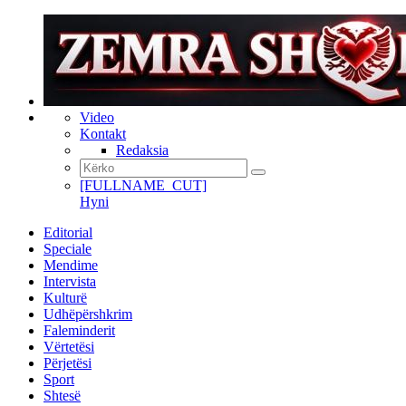
Video
Kontakt
Redaksia
[FULLNAME_CUT]
Hyni
Editorial
Speciale
Mendime
Intervista
Kulturë
Udhëpërshkrim
Faleminderit
Vërtetësi
Përjetësi
Sport
Shtesë