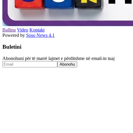
Ballina
Video
Kontakt
Powered by
Soso News 4.1
Buletini
Abonohuni për të marrë lajmet e përditshme në email-in tuaj
Abonohu