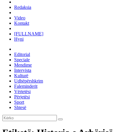
Redaksia
Video
Kontakt
[FULLNAME]
Hyni
Editorial
Speciale
Mendime
Intervista
Kulturë
Udhëpërshkrim
Faleminderit
Vërtetësi
Përjetësi
Sport
Shtesë