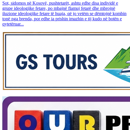
Sot, sidomos në Kosovë, pushtetarët, ashtu edhe disa individë e
grupe ideologjike fetare, po mbajnë flamuj fetarë dhe mbrojnë
iluzione ideologjike fetare të huaja, që jo vetëm se dëmtojnë kombin
tonë nga brenda, por edhe ia prishin imazhin e tij kudo në botën e
qytetëruar...