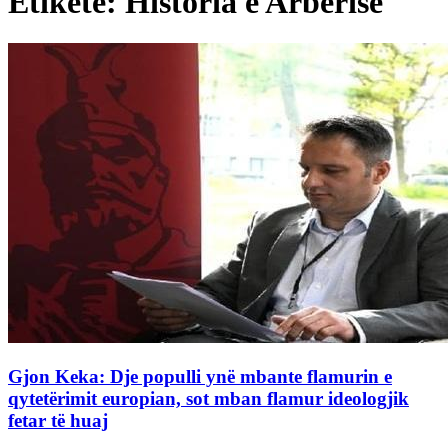
Etiketë: Historia e Arbërisë
Gjon Keka: Dje populli ynë mbante flamurin e
qytetërimit europian, sot mban flamur ideologjik
fetar të huaj