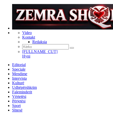
Video
Kontakt
Redaksia
[FULLNAME_CUT]
Hyni
Editorial
Speciale
Mendime
Intervista
Kulturë
Udhëpërshkrim
Faleminderit
Vërtetësi
Përjetësi
Sport
Shtesë