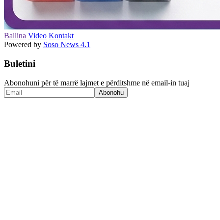
Ballina
Video
Kontakt
Powered by
Soso News 4.1
Buletini
Abonohuni për të marrë lajmet e përditshme në email-in tuaj
Abonohu