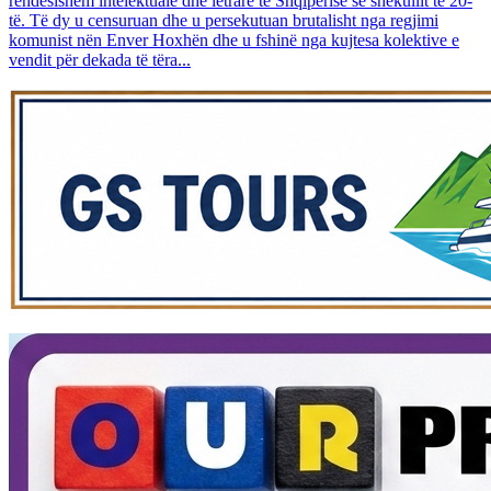
rëndësishëm intelektualë dhe letrarë të Shqipërisë së shekullit të 20-
të. Të dy u censuruan dhe u persekutuan brutalisht nga regjimi
komunist nën Enver Hoxhën dhe u fshinë nga kujtesa kolektive e
vendit për dekada të tëra...