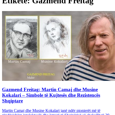
Etiketë: Gazmend Freitag
Gazmend Freitag: Martin Camaj dhe Musine
Kokalari – Simbole të Kujtesës dhe Rezistencës
Shqiptare
Martin Camaj dhe Musine Kokalari janë ndër pionierët më të