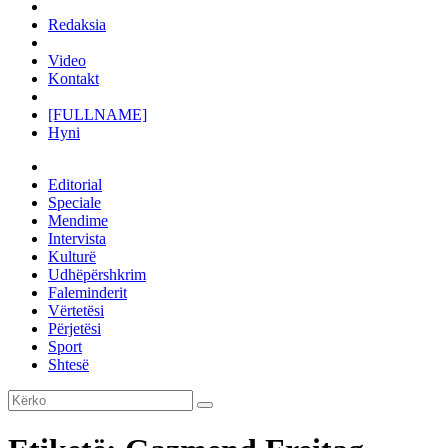
Redaksia
Video
Kontakt
[FULLNAME]
Hyni
Editorial
Speciale
Mendime
Intervista
Kulturë
Udhëpërshkrim
Faleminderit
Vërtetësi
Përjetësi
Sport
Shtesë