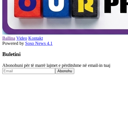
Ballina
Video
Kontakt
Powered by
Soso News 4.1
Buletini
Abonohuni për të marrë lajmet e përditshme në email-in tuaj
Abonohu