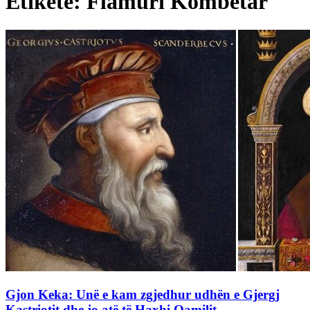
Etiketë: Flamuri Kombëtar
Gjon Keka: Unë e kam zgjedhur udhën e Gjergj
Kastriotit dhe jo atë të Haxhi Qamilit