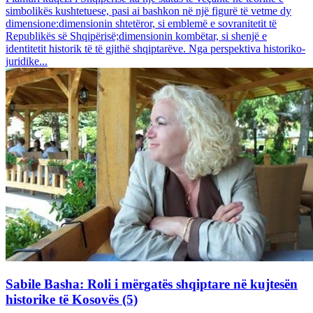
simbolikës kushtetuese, pasi ai bashkon në një figurë të vetme dy
dimensione:dimensionin shtetëror, si emblemë e sovranitetit të
Republikës së Shqipërisë;dimensionin kombëtar, si shenjë e
identitetit historik të të gjithë shqiptarëve. Nga perspektiva historiko-
juridike...
Sabile Basha: Roli i mërgatës shqiptare në kujtesën
historike të Kosovës (5)