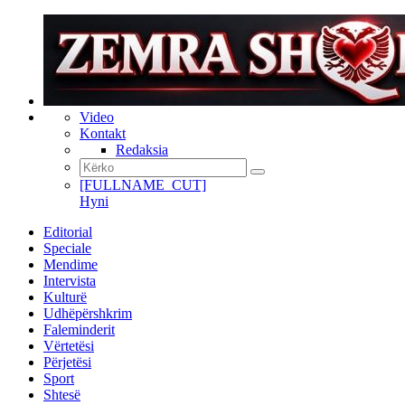
Video
Kontakt
Redaksia
[FULLNAME_CUT]
Hyni
Editorial
Speciale
Mendime
Intervista
Kulturë
Udhëpërshkrim
Faleminderit
Vërtetësi
Përjetësi
Sport
Shtesë