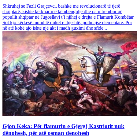
Shkruhej se Fazli Grajçevci, bashkë me revolucionarë të tjerë
shqiptarë, kishte kërkuar me këmbëngulje dhe pa u trembur që
popullit shqiptar në Jugosllavi t’i njihej e drejta e Flamurit Kombëtar.
Sot kjo kërkesë mund të duket e thjeshtë, pothuajse elementare. Por
në atë kohë ajo ishte një akt i madh guximi dhe sfide...
Gjon Keka: Për flamurin e Gjergj Kastriotit nuk
dënohesh, për atë osman dënohesh