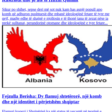
Sikur po shihet, sepse deri më sot nuk kam has asnjë popull apo
komb që adhuron pushtuesit dhe mbanë ideologjinë fetare të tyre me
qejf, madje edhe të shajnë e njollosin e të thonë tana të zezat nëse ia
prekë sulltanat, perandorinë otomane dhe ideologjinë e tyre fetare...
Fejzulla Berisha: Dy flamuj shtetërorë, një komb
dhe një identitet i përjetshëm shqiptar
Flamuri kuqezi i Shqipërisë ka një status të veçantë në teorinë e