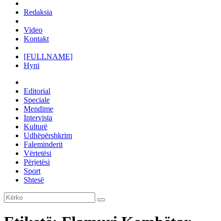
Redaksia
Video
Kontakt
[FULLNAME]
Hyni
Editorial
Speciale
Mendime
Intervista
Kulturë
Udhëpërshkrim
Faleminderit
Vërtetësi
Përjetësi
Sport
Shtesë