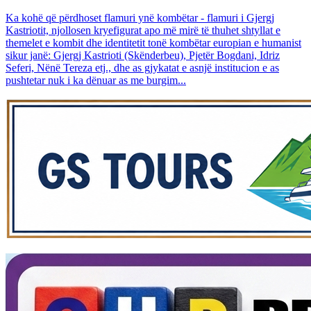
Ka kohë që përdhoset flamuri ynë kombëtar - flamuri i Gjergj
Kastriotit, njollosen kryefigurat apo më mirë të thuhet shtyllat e
themelet e kombit dhe identitetit tonë kombëtar europian e humanist
sikur janë: Gjergj Kastrioti (Skënderbeu), Pjetër Bogdani, Idriz
Seferi, Nënë Tereza etj., dhe as gjykatat e asnjë institucion e as
pushtetar nuk i ka dënuar as me burgim...