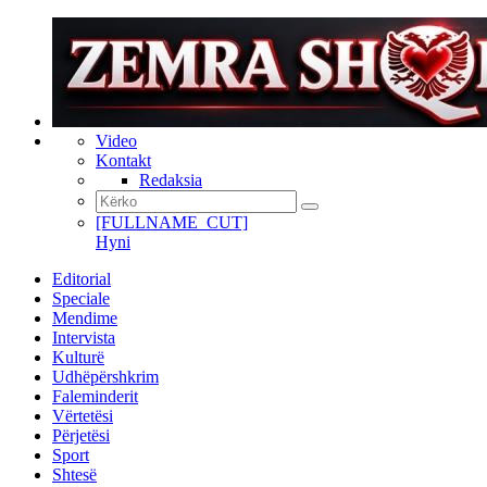
Video
Kontakt
Redaksia
[FULLNAME_CUT]
Hyni
Editorial
Speciale
Mendime
Intervista
Kulturë
Udhëpërshkrim
Faleminderit
Vërtetësi
Përjetësi
Sport
Shtesë