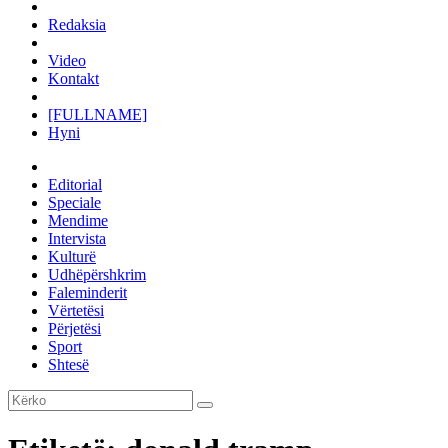
Redaksia
Video
Kontakt
[FULLNAME]
Hyni
Editorial
Speciale
Mendime
Intervista
Kulturë
Udhëpërshkrim
Faleminderit
Vërtetësi
Përjetësi
Sport
Shtesë