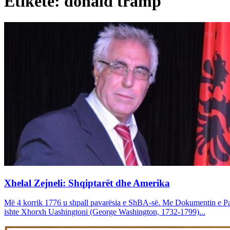
Etiketë: donald tramp
Xhelal Zejneli: Shqiptarët dhe Amerika
Më 4 korrik 1776 u shpall pavarësia e ShBA-së. Me Dokumentin e Pavarë
ishte Xhorxh Uashingtoni (George Washington, 1732-1799)...