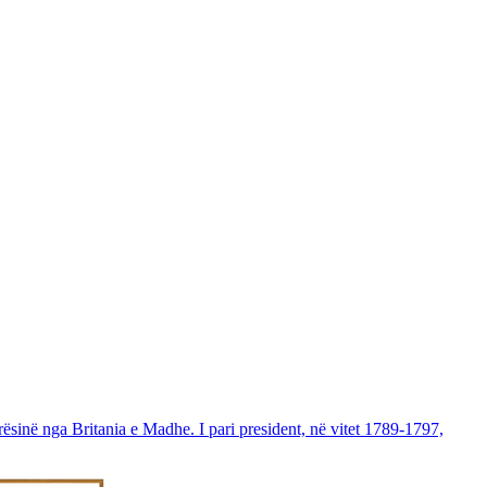
ësinë nga Britania e Madhe. I pari president, në vitet 1789-1797,