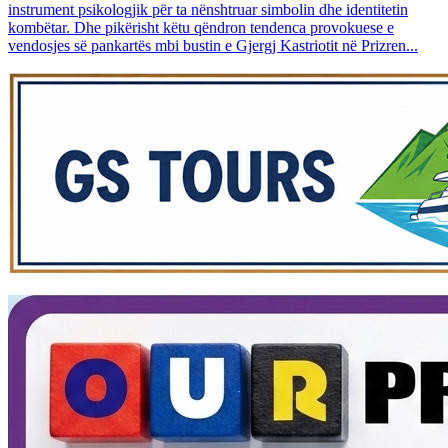
instrument psikologjik për ta nënshtruar simbolin dhe identitetin
kombëtar. Dhe pikërisht këtu qëndron tendenca provokuese e
vendosjes së pankartës mbi bustin e Gjergj Kastriotit në Prizren...