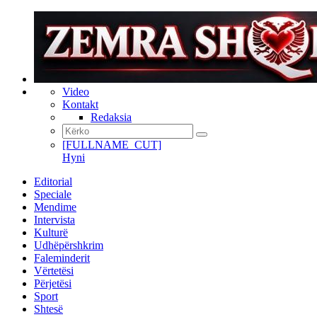
Video
Kontakt
Redaksia
[FULLNAME_CUT]
Hyni
Editorial
Speciale
Mendime
Intervista
Kulturë
Udhëpërshkrim
Faleminderit
Vërtetësi
Përjetësi
Sport
Shtesë