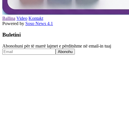
Ballina
Video
Kontakt
Powered by
Soso News 4.1
Buletini
Abonohuni për të marrë lajmet e përditshme në email-in tuaj
Abonohu