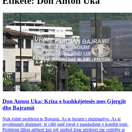
Etiketë: Don Anton Uka
Don Anton Uka: Kriza e bashkëjetesës mes Gjergjit
dhe Bajramit
Nuk është problemi te Bajrami. As te besimi i shqiptarëve. As te
myslimanët shqiptarë, të cilët janë pjesë e pandashme e kombit tonë.
Problemi fillon atëherë kur një simbol fetar përdoret me vetëdije si