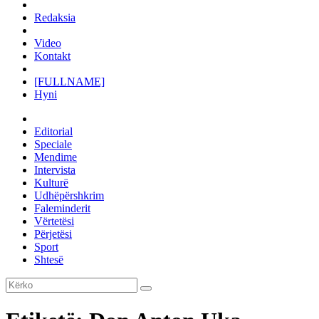
Redaksia
Video
Kontakt
[FULLNAME]
Hyni
Editorial
Speciale
Mendime
Intervista
Kulturë
Udhëpërshkrim
Faleminderit
Vërtetësi
Përjetësi
Sport
Shtesë