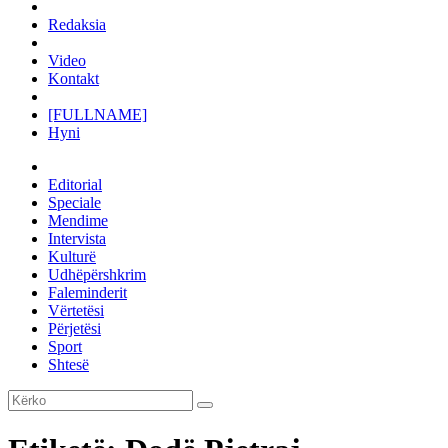
Redaksia
Video
Kontakt
[FULLNAME]
Hyni
Editorial
Speciale
Mendime
Intervista
Kulturë
Udhëpërshkrim
Faleminderit
Vërtetësi
Përjetësi
Sport
Shtesë