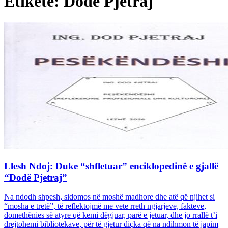
Etiketë: Dodë Pjetraj
Llesh Ndoj: Duke “shfletuar” enciklopedinë e gjallë
“Dodë Pjetraj”
Na ndodh shpesh, sidomos në moshë madhore dhe atë që njihet si
“mosha e tretë”, të reflektojmë me vete rreth ngjarjeve, fakteve,
domethënies së atyre që kemi dëgjuar, parë e jetuar, dhe jo rrallë t’i
drejtohemi bibliotekave, për të gjetur diçka që na ndihmon të japim