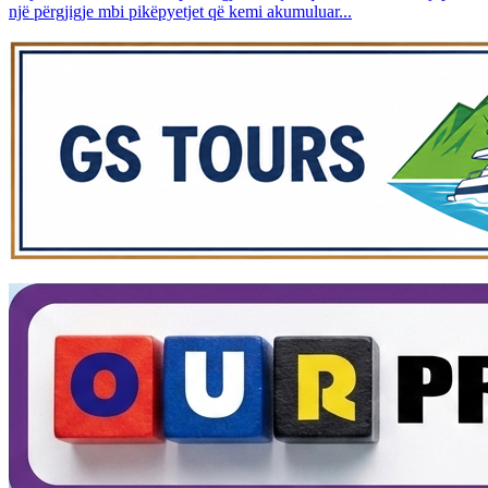
një përgjigje mbi pikëpyetjet që kemi akumuluar...