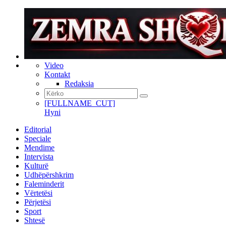
Video
Kontakt
Redaksia
[FULLNAME_CUT]
Hyni
Editorial
Speciale
Mendime
Intervista
Kulturë
Udhëpërshkrim
Faleminderit
Vërtetësi
Përjetësi
Sport
Shtesë