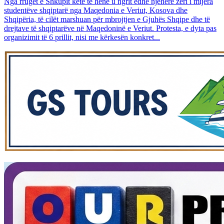
Nga rrugët e Shkupit këtë të hënë u ngrit edhe njëherë zëri i mijëra
studentëve shqiptarë nga Maqedonia e Veriut, Kosova dhe
Shqipëria, të cilët marshuan për mbrojtjen e Gjuhës Shqipe dhe të
drejtave të shqiptarëve në Maqedoninë e Veriut. Protesta, e dyta pas
organizimit të 6 prillit, nisi me kërkesën konkret...