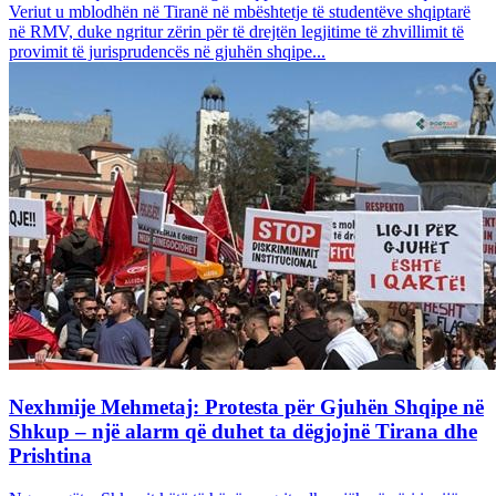
Veriut u mblodhën në Tiranë në mbështetje të studentëve shqiptarë
në RMV, duke ngritur zërin për të drejtën legjitime të zhvillimit të
provimit të jurisprudencës në gjuhën shqipe...
Nexhmije Mehmetaj: Protesta për Gjuhën Shqipe në
Shkup – një alarm që duhet ta dëgjojnë Tirana dhe
Prishtina