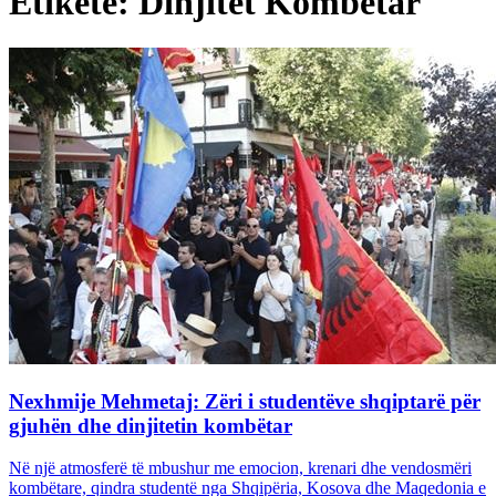
Etiketë: Dinjitet Kombëtar
Nexhmije Mehmetaj: Zëri i studentëve shqiptarë për
gjuhën dhe dinjitetin kombëtar
Në një atmosferë të mbushur me emocion, krenari dhe vendosmëri
kombëtare, qindra studentë nga Shqipëria, Kosova dhe Maqedonia e