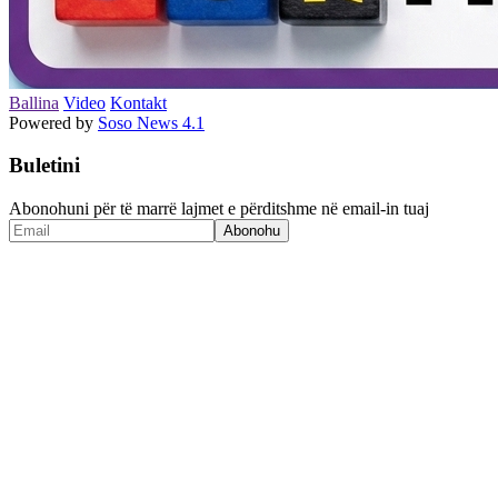
Ballina
Video
Kontakt
Powered by
Soso News 4.1
Buletini
Abonohuni për të marrë lajmet e përditshme në email-in tuaj
Abonohu