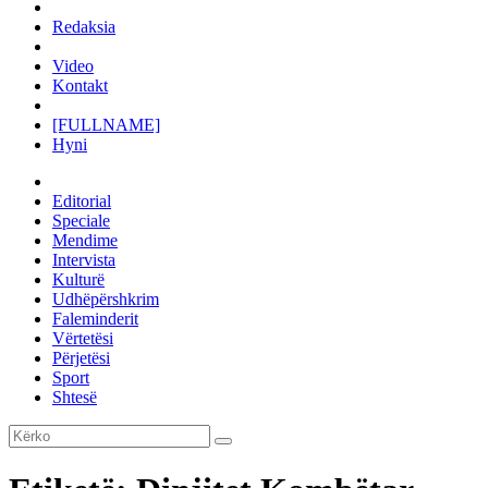
Redaksia
Video
Kontakt
[FULLNAME]
Hyni
Editorial
Speciale
Mendime
Intervista
Kulturë
Udhëpërshkrim
Faleminderit
Vërtetësi
Përjetësi
Sport
Shtesë