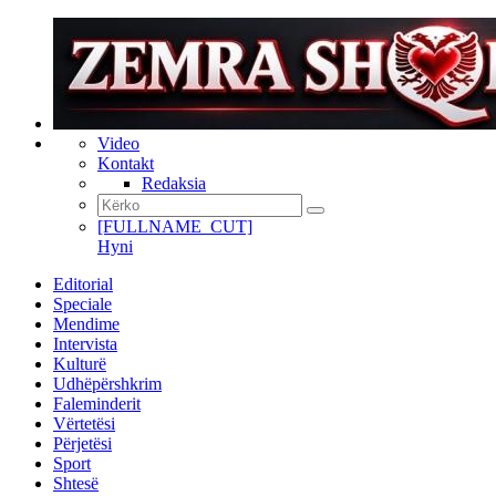
Video
Kontakt
Redaksia
[FULLNAME_CUT]
Hyni
Editorial
Speciale
Mendime
Intervista
Kulturë
Udhëpërshkrim
Faleminderit
Vërtetësi
Përjetësi
Sport
Shtesë