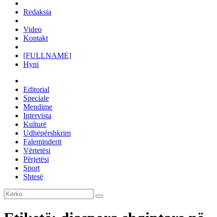
Redaksia
Video
Kontakt
[FULLNAME]
Hyni
Editorial
Speciale
Mendime
Intervista
Kulturë
Udhëpërshkrim
Faleminderit
Vërtetësi
Përjetësi
Sport
Shtesë