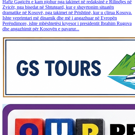
Hafiz Gagicën e kam njohur nga takimet në redaksinë e Rilindjes në
Zvicër, nga bisedat në Shtutgard, kur e shqyrtonim situatën
dramatike në Kosovë, nga takimet në Prishtinë, kur u çlirua Kosova.
Ishte veprimtari më dinamik dhe më i angazhuar në Evropën
Perëndimore, ishte mbështetësi kryesor i presidentit Ibrahim Rugova
dhe angazhimit për Kosovën e pavarur...