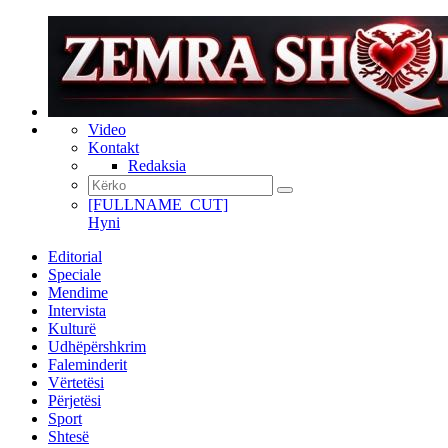
Video
Kontakt
Redaksia
[FULLNAME_CUT]
Hyni
Editorial
Speciale
Mendime
Intervista
Kulturë
Udhëpërshkrim
Faleminderit
Vërtetësi
Përjetësi
Sport
Shtesë