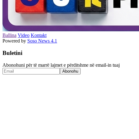
Ballina
Video
Kontakt
Powered by
Soso News 4.1
Buletini
Abonohuni për të marrë lajmet e përditshme në email-in tuaj
Abonohu