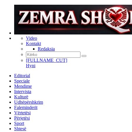
Video
Kontakt
Redaksia
[FULLNAME_CUT]
Hyni
Editorial
Speciale
Mendime
Intervista
Kulturë
Udhëpërshkrim
Faleminderit
Vërtetësi
Përjetësi
Sport
Shtesë