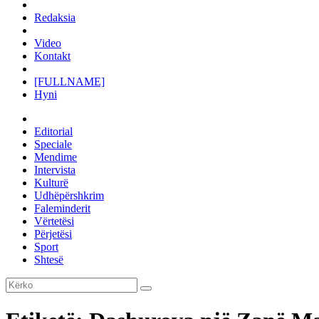
Redaksia
Video
Kontakt
[FULLNAME]
Hyni
Editorial
Speciale
Mendime
Intervista
Kulturë
Udhëpërshkrim
Faleminderit
Vërtetësi
Përjetësi
Sport
Shtesë