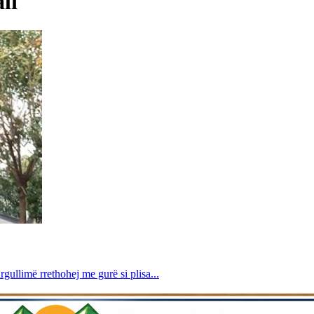
li
rgullimë rrethohej me gurë si plisa...