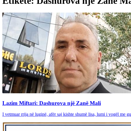
Etiketë: Dashurova një Zanë Ma
Lazim Miftari: Dashurova një Zanë Mali
I vetmuar rrija në luginë, afër saj kishte shumë lisa, lumi i vogël me gu