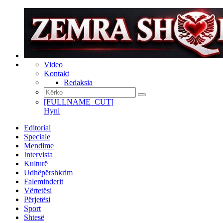
Video
Kontakt
Redaksia
[FULLNAME_CUT]
Hyni
Editorial
Speciale
Mendime
Intervista
Kulturë
Udhëpërshkrim
Faleminderit
Vërtetësi
Përjetësi
Sport
Shtesë