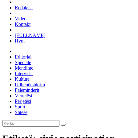
Redaksia
Video
Kontakt
[FULLNAME]
Hyni
Editorial
Speciale
Mendime
Intervista
Kulturë
Udhëpërshkrim
Faleminderit
Vërtetësi
Përjetësi
Sport
Shtesë