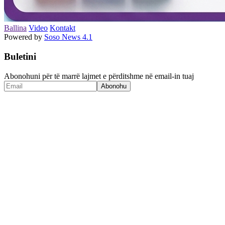
Ballina
Video
Kontakt
Powered by
Soso News 4.1
Buletini
Abonohuni për të marrë lajmet e përditshme në email-in tuaj
Abonohu