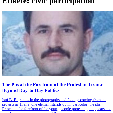
Etiketë: civic participation
The Plis at the Forefront of the Protest in Tirana:
Beyond Day-to-Day Politics
Isuf B. Bajrami - In the photographs and footage coming from the
protests in Tirana, one element stands out in particular: the plis.
Present at the forefront of the young people protesting, it appears not