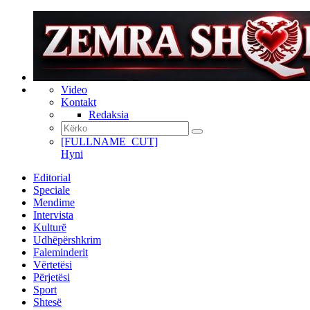
Video
Kontakt
Redaksia
[FULLNAME_CUT]
Hyni
Editorial
Speciale
Mendime
Intervista
Kulturë
Udhëpërshkrim
Faleminderit
Vërtetësi
Përjetësi
Sport
Shtesë