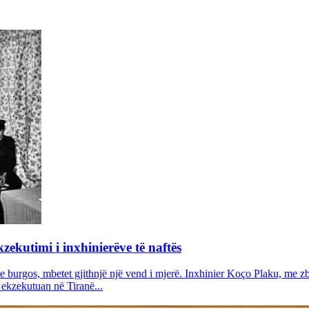
zekutimi i inxhinierëve të naftës
e burgos, mbetet gjithnjë një vend i mjerë. Inxhinier Koço Plaku, me zb
 ekzekutuan në Tiranë...