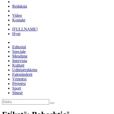
Redaksia
Video
Kontakt
[FULLNAME]
Hyni
Editorial
Speciale
Mendime
Intervista
Kulturë
Udhëpërshkrim
Faleminderit
Vërtetësi
Përjetësi
Sport
Shtesë