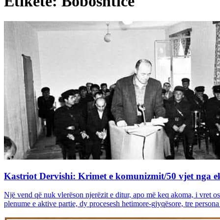
Etiketë: Boboshticë
Kastriot Dervishi: Krimet e komunizmit/50 vjet nga ek
Një vend që nuk vlerëson njerëzit e ditur, apo më keq akoma, i vret os
plenume e aktive partie, dy procesesh hetimore-gjyqësore, tre persona