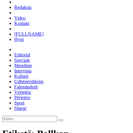
Redaksia
Video
Kontakt
[FULLNAME]
Hyni
Editorial
Speciale
Mendime
Intervista
Kulturë
Udhëpërshkrim
Faleminderit
Vërtetësi
Përjetësi
Sport
Shtesë