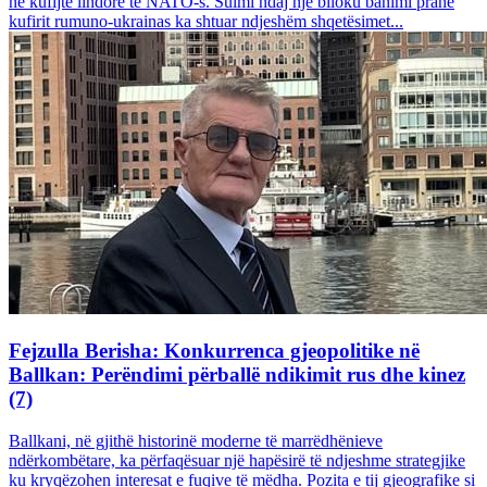
në kufijtë lindorë të NATO-s. Sulmi ndaj një blloku banimi pranë
kufirit rumuno-ukrainas ka shtuar ndjeshëm shqetësimet...
Fejzulla Berisha: Konkurrenca gjeopolitike në
Ballkan: Perëndimi përballë ndikimit rus dhe kinez
(7)
Ballkani, në gjithë historinë moderne të marrëdhënieve
ndërkombëtare, ka përfaqësuar një hapësirë të ndjeshme strategjike
ku kryqëzohen interesat e fuqive të mëdha. Pozita e tij gjeografike si