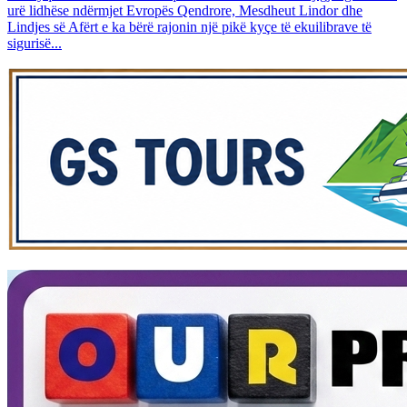
urë lidhëse ndërmjet Evropës Qendrore, Mesdheut Lindor dhe
Lindjes së Afërt e ka bërë rajonin një pikë kyçe të ekuilibrave të
sigurisë...