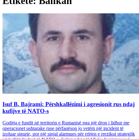
Etiketë: Ballkan
Isuf B. Bajrami: Përshkallëzimi i agresionit rus ndaj
kufijve të NATO-s
Goditja e fundit në territorin e Rumanisë nga një dron i lidhur me
operacionet ushtarake ruse përfaqëson jo vetëm një incident të
izoluar sigurie, por një sinjal alarmues për rritjen e rrezikut strategjik