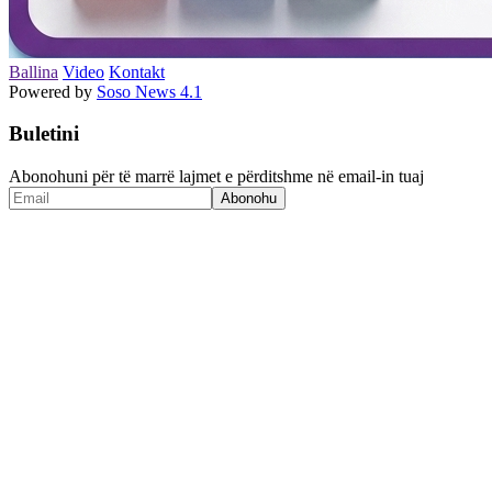
Ballina
Video
Kontakt
Powered by
Soso News 4.1
Buletini
Abonohuni për të marrë lajmet e përditshme në email-in tuaj
Abonohu