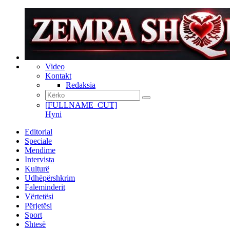
Video
Kontakt
Redaksia
[FULLNAME_CUT]
Hyni
Editorial
Speciale
Mendime
Intervista
Kulturë
Udhëpërshkrim
Faleminderit
Vërtetësi
Përjetësi
Sport
Shtesë