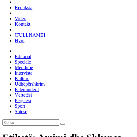
Redaksia
Video
Kontakt
[FULLNAME]
Hyni
Editorial
Speciale
Mendime
Intervista
Kulturë
Udhëpërshkrim
Faleminderit
Vërtetësi
Përjetësi
Sport
Shtesë