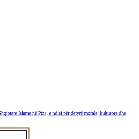
Shqiptare Islame në Piza, e ndiej për detyrë morale, kulturore dhe