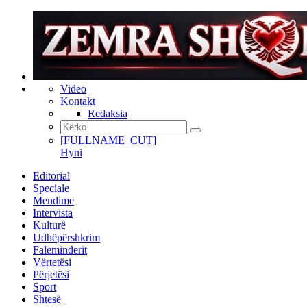
Video
Kontakt
Redaksia
[FULLNAME_CUT]
Hyni
Editorial
Speciale
Mendime
Intervista
Kulturë
Udhëpërshkrim
Faleminderit
Vërtetësi
Përjetësi
Sport
Shtesë