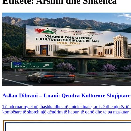
Etiketë: Arsimi dhe Shkenca
Asllan Dibrani – Luani: Qendra Kulturore Shqiptare 
Të nderuar qytetarë, bashkatdhetarë, intelektualë, artistë dhe njerëz t
kombëtare të shpreh një qëndrim të hapur, të qartë dhe të pa maskuar..