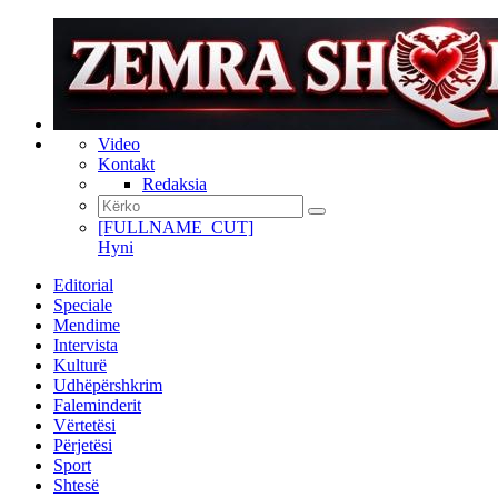
Video
Kontakt
Redaksia
[FULLNAME_CUT]
Hyni
Editorial
Speciale
Mendime
Intervista
Kulturë
Udhëpërshkrim
Faleminderit
Vërtetësi
Përjetësi
Sport
Shtesë