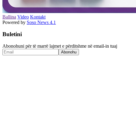
Ballina
Video
Kontakt
Powered by
Soso News 4.1
Buletini
Abonohuni për të marrë lajmet e përditshme në email-in tuaj
Abonohu