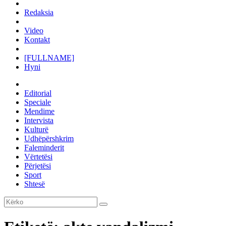
Redaksia
Video
Kontakt
[FULLNAME]
Hyni
Editorial
Speciale
Mendime
Intervista
Kulturë
Udhëpërshkrim
Faleminderit
Vërtetësi
Përjetësi
Sport
Shtesë