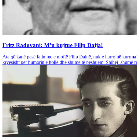
Fritz Radovani: M’u kujtue Filip Daija!
Ata që kanë pasë fatin me e njoftë Filip Dainë, nuk e harrojnë kurrm
kryesisht per humorin e hollë dhe shumë të peshuem. Shihej shumë rra