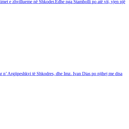
dimet e zhvillueme në Shkoder.Edhe nga Stambolli po atë vit, vjen një
ar n’ Argjipeshkvi të Shkodres, dhe Imz. Ivan Dias po njihej me disa