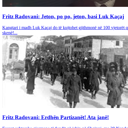
Fritz Radovani: Jeton, po po, jeton, basi Luk Kaçaj
Kangtari i madh Luk Kaçaj do të kujtohet gjithmonë në 100 vjetorët që a
skenë!...
Fritz Radovani: Erdhën Partizanët! Ata janë!