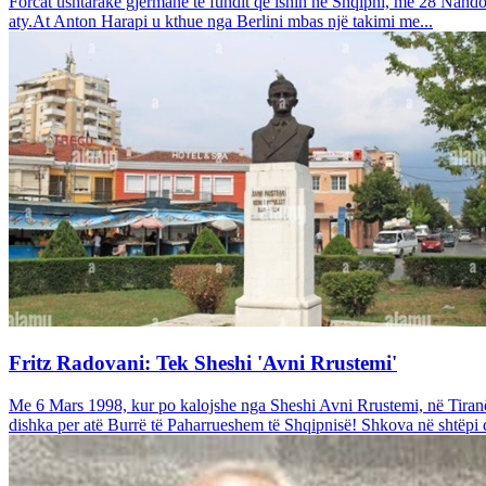
Forcat ushtarake gjermane të fundit që ishin në Shqipni, me 28 Nando
aty.At Anton Harapi u kthue nga Berlini mbas një takimi me...
Fritz Radovani: Tek Sheshi 'Avni Rrustemi'
Me 6 Mars 1998, kur po kalojshe nga Sheshi Avni Rrustemi, në Tiranë,
dishka per atë Burrë të Paharrueshem të Shqipnisë! Shkova në shtëpi dh