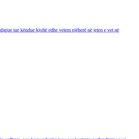
 ndigjue tue këndue kjoftë edhe vetem njëherë në jeten e vet në