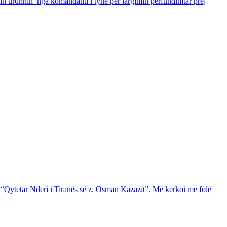
hin urdhnin nga komandanti i tyne per largimin perfundimtar prej
 “Qytetar Nderi i Tiranës së z. Osman Kazazit”. Më kerkoi me folë