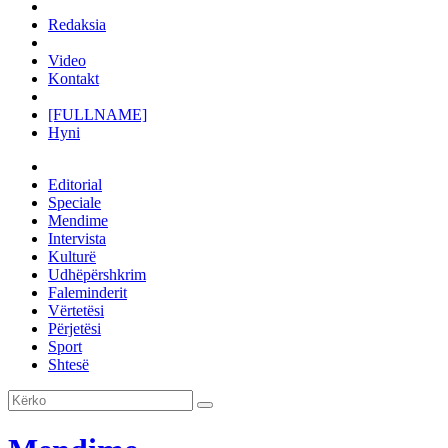
Redaksia
Video
Kontakt
[FULLNAME]
Hyni
Editorial
Speciale
Mendime
Intervista
Kulturë
Udhëpërshkrim
Faleminderit
Vërtetësi
Përjetësi
Sport
Shtesë