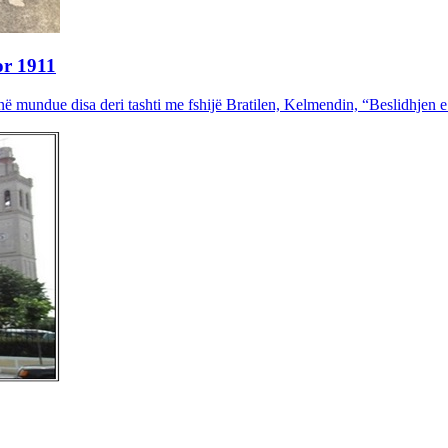
or 1911
në mundue disa deri tashti me fshijë Bratilen, Kelmendin, “Beslidhjen