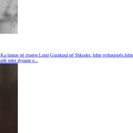
a!Ka banue në rrugen Luigj Gurakuqi në Shkoder. Ishte rrobaqepës.Ishte
llë nder dyqane e...