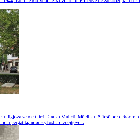
r 1944, ishin në konviktet e Kuvendit të Fretenve në Shkoder, ku prits
 ndigjova se më thirri Tanush Mulleti. Më dha një ftesë per dekorimin
e u përgatita, ndonse, fusha e vuejtjeve...