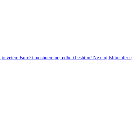
 jo vetem Burrë i moshuem po, edhe i heshtun! Ne e njifshim afer e