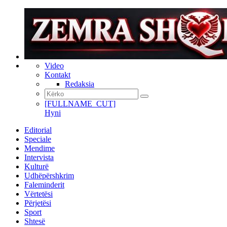
Video
Kontakt
Redaksia
[FULLNAME_CUT]
Hyni
Editorial
Speciale
Mendime
Intervista
Kulturë
Udhëpërshkrim
Faleminderit
Vërtetësi
Përjetësi
Sport
Shtesë