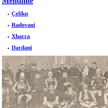
Mendime
Çeliku
Radovani
Xharra
Dardani