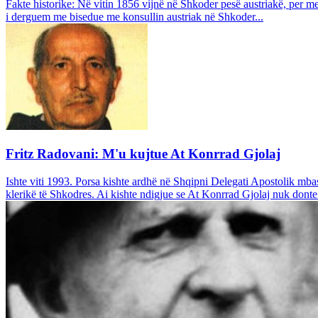
Fakte historike: Në vitin 1856 vijnë në Shkoder pesë austriakë, per m
i derguem me bisedue me konsullin austriak në Shkoder...
Fritz Radovani: M'u kujtue At Konrrad Gjolaj
Ishte viti 1993. Porsa kishte ardhë në Shqipni Delegati Apostolik mbas
klerikë të Shkodres. Ai kishte ndigjue se At Konrrad Gjolaj nuk donte 