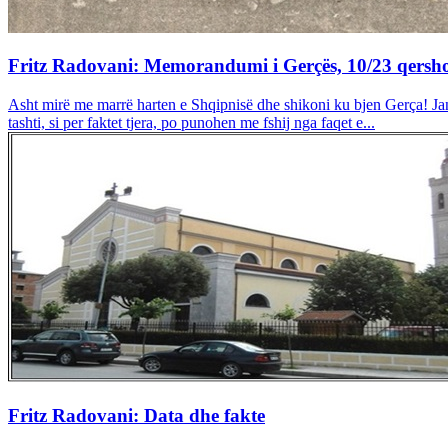
Fritz Radovani: Memorandumi i Gerçës, 10/23 qersh
Asht mirë me marrë harten e Shqipnisë dhe shikoni ku bjen Gerça! Ja
tashti, si per faktet tjera, po punohen me fshij nga faqet e...
Fritz Radovani: Data dhe fakte