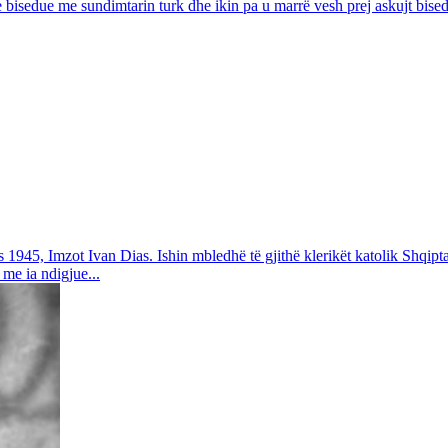
e bisedue me sundimtarin turk dhe ikin pa u marrë vesh prej askujt bise
 1945, Imzot Ivan Dias. Ishin mbledhë të gjithë klerikët katolik Shqipt
me ia ndigjue...