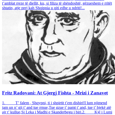
t’amblat rreze të diellit, ku, si filiza të shëndoshtë, gëzueshem e rritët
shtatin, atje prej kah Shqipnia u qiti edhe u ndriti!...
Fritz Radovani: At Gjergj Fishta - Mrizi i Zanavet
1. T’ falem , Shqypni, ti i shpirtit t’em dishiri!I lum njimend
jam un n’ gji t’ and tue rrnue,Tue gzue t’ pamt t’ and, tue t’ hjekë atë
ajr t’ kullue,Si Leka i Madhi e Skanderbegu i biri.2. Kjé i Lumi