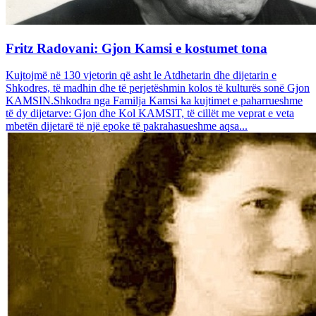
Fritz Radovani: Gjon Kamsi e kostumet tona
Kujtojmë në 130 vjetorin që asht le Atdhetarin dhe dijetarin e
Shkodres, të madhin dhe të perjetëshmin kolos të kulturës sonë Gjon
KAMSIN.Shkodra nga Familja Kamsi ka kujtimet e paharrueshme
të dy dijetarve: Gjon dhe Kol KAMSIT, të cillët me veprat e veta
mbetën dijetarë të një epoke të pakrahasueshme aqsa...