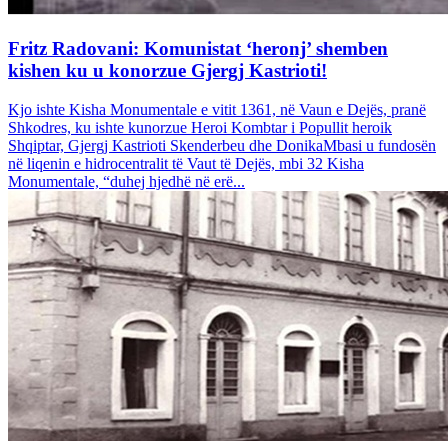
Fritz Radovani: Komunistat ‘heronj’ shemben
kishen ku u konorzue Gjergj Kastrioti!
Kjo ishte Kisha Monumentale e vitit 1361, në Vaun e Dejës, pranë
Shkodres, ku ishte kunorzue Heroi Kombtar i Popullit heroik
Shqiptar, Gjergj Kastrioti Skenderbeu dhe DonikaMbasi u fundosën
në liqenin e hidrocentralit të Vaut të Dejës, mbi 32 Kisha
Monumentale, “duhej hjedhë në erë...