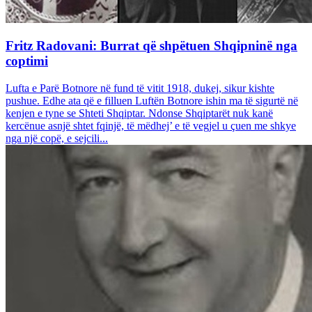
Fritz Radovani: Burrat që shpëtuen Shqipninë nga
coptimi
Lufta e Parë Botnore në fund të vitit 1918, dukej, sikur kishte
pushue. Edhe ata që e filluen Luftën Botnore ishin ma të sigurtë në
kenjen e tyne se Shteti Shqiptar. Ndonse Shqiptarët nuk kanë
kercënue asnjë shtet fqinjë, të mëdhej’ e të vegjel u çuen me shkye
nga një copë, e sejcili...