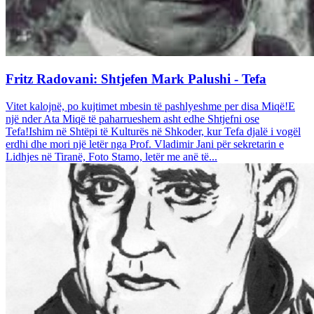
Fritz Radovani: Shtjefen Mark Palushi - Tefa
Vitet kalojnë, po kujtimet mbesin të pashlyeshme per disa Miqë!E
një nder Ata Miqë të paharrueshem asht edhe Shtjefni ose
Tefa!Ishim në Shtëpi të Kulturës në Shkoder, kur Tefa djalë i vogël
erdhi dhe mori një letër nga Prof. Vladimir Jani për sekretarin e
Lidhjes në Tiranë, Foto Stamo, letër me anë të...