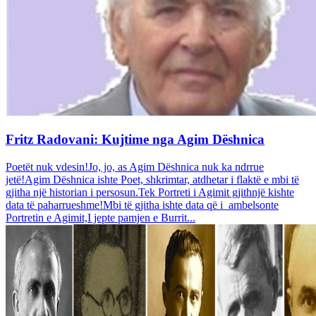
Fritz Radovani: Kujtime nga Agim Dëshnica
Poetët nuk vdesin!Jo, jo, as Agim Dëshnica nuk ka ndrrue
jetë!Agim Dëshnica ishte Poet, shkrimtar, atdhetar i flaktë e mbi të
gjitha një historian i persosun.Tek Portreti i Agimit gjithnjë kishte
data të paharrueshme!Mbi të gjitha ishte data që i ambelsonte
Portretin e Agimit,I jepte pamjen e Burrit...