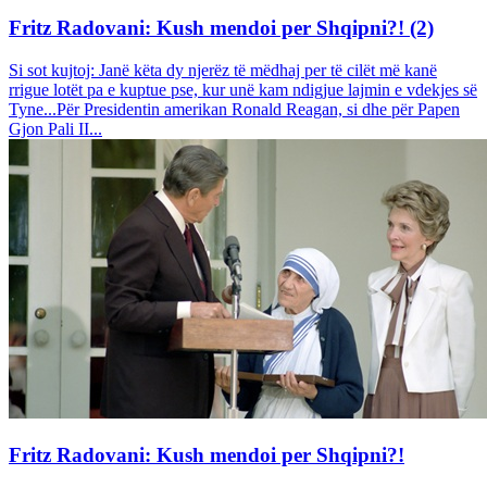
Fritz Radovani: Kush mendoi per Shqipni?! (2)
Si sot kujtoj: Janë këta dy njerëz të mëdhaj per të cilët më kanë
rrigue lotët pa e kuptue pse, kur unë kam ndigjue lajmin e vdekjes së
Tyne...Për Presidentin amerikan Ronald Reagan, si dhe për Papen
Gjon Pali II...
Fritz Radovani: Kush mendoi per Shqipni?!