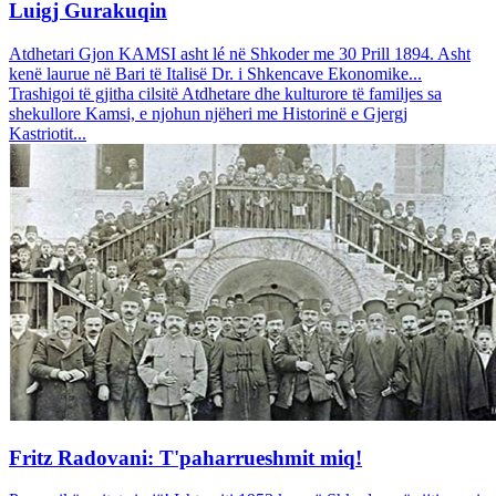
Luigj Gurakuqin
Atdhetari Gjon KAMSI asht lé në Shkoder me 30 Prill 1894. Asht
kenë laurue në Bari të Italisë Dr. i Shkencave Ekonomike...
Trashigoi të gjitha cilsitë Atdhetare dhe kulturore të familjes sa
shekullore Kamsi, e njohun njëheri me Historinë e Gjergj
Kastriotit...
Fritz Radovani: T'paharrueshmit miq!