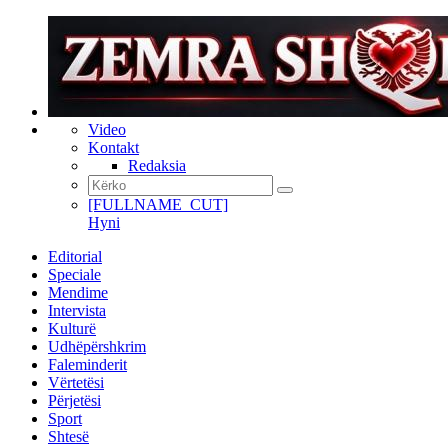
Video
Kontakt
Redaksia
[FULLNAME_CUT]
Hyni
Editorial
Speciale
Mendime
Intervista
Kulturë
Udhëpërshkrim
Faleminderit
Vërtetësi
Përjetësi
Sport
Shtesë