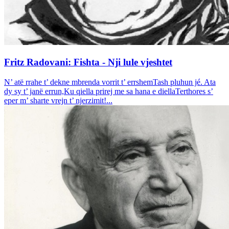
Fritz Radovani: Fishta - Nji lule vjeshtet
N’ atë rrahe t’ dekne mbrenda vorrit t’ errshemTash pluhun jé. Ata
dy sy t’ janë errun,Ku qiella prirej me sa hana e diellaTerthores s’
eper m’ sharte vrejn t’ njerzimit!...