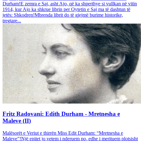
Durham!E zemra e Saj, asht Ajo, që ka shperthye si vullkan në vitin
1914, kur Ajo ka shkrue librin per Qytetin e Saj ma të dashtun të
jetës: Shkodren!Mbrenda librit do të gjejmë burime historike,
tregtare...
Fritz Radovani: Edith Durham - Mretnesha e
Maleve (II)
Malësorët e Veriut e thirrën Miss Edit Durham: “Mretnesha e
Maleve”!Një epitet jo vetem i nderuem po, edhe i merituem plotsisht