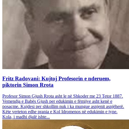
Fritz Radovani: Kujtoj Profesorin e nderuem,
piktorin Simon Rrota
Profesor Simon Gjush Rrota asht le në Shkoder me 23 Tetor 1887.
Vemendja e Babës Gjush per edukimin e fëmijve asht kenë e
posaçme. Kujdesi per shkollim nuk i ka mungue asnjenit asnjëherë.
Këte verteton edhe prania e Kol Idromenos në edukimin e tyne.
Kola, i madhi djalë ishte...