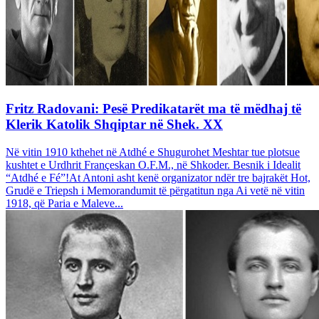
Fritz Radovani: Pesë Predikatarët ma të mëdhaj të
Klerik Katolik Shqiptar në Shek. XX
Në vitin 1910 kthehet në Atdhé e Shugurohet Meshtar tue plotsue
kushtet e Urdhrit Françeskan O.F.M., në Shkoder. Besnik i Idealit
“Atdhé e Fé”!At Antoni asht kenë organizator ndër tre bajrakët Hot,
Grudë e Triepsh i Memorandumit të përgatitun nga Ai vetë në vitin
1918, që Paria e Maleve...