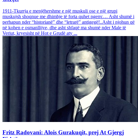
1911-Tkurrja e menjëhershme e një muskuli ose e një grupi
muskujsh shoqnue me dhimbje të forta quhet ngerrç… Asht shumë i
perhapun nder “historianë” dhe “letrarë” antigegë!..Asht i njohun që
në kohen e osmanllijve, dhe asht shfaqë ma shumë nder Male të
Veriut, kryesisht në Hot e Grudë aty ...
Fritz Radovani: Alois Gurakuqit, prej At Gjergj