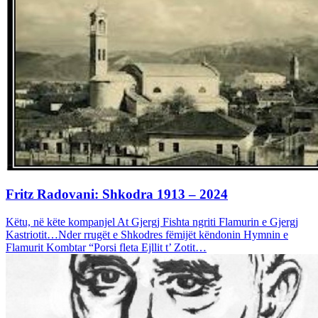
Fritz Radovani: Shkodra 1913 – 2024
Këtu, në këte kompanjel At Gjergj Fishta ngriti Flamurin e Gjergj
Kastriotit…Nder rrugët e Shkodres fëmijët këndonin Hymnin e
Flamurit Kombtar “Porsi fleta Ejllit t’ Zotit…