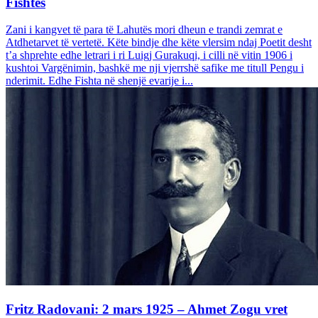
Fishtës
Zani i kangvet të para të Lahutës mori dheun e trandi zemrat e
Atdhetarvet të vertetë. Këte bindje dhe këte vlersim ndaj Poetit desht
t’a shprehte edhe letrari i ri Luigj Gurakuqi, i cilli në vitin 1906 i
kushtoi Vargënimin, bashkë me nji vjerrshë safike me titull Pengu i
nderimit. Edhe Fishta në shenjë evarije i...
Fritz Radovani: 2 mars 1925 – Ahmet Zogu vret