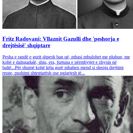
Fritz Radovani: Vllaznit Gazulli dhe 'peshorja e
drejtësisë' shqiptare
Pesha e randë e gurit shpesh ban që, mbasi mbulohet me pluhun, me
kohë e dalngadalë, shiu, era, furtuna e përmbytjet e zhysin në
baltë...Për shumë kohë këta gurë mbahen mend si shenja drejtimi
rruge, pushimi shtegtarësh ose ngjarjesh të...