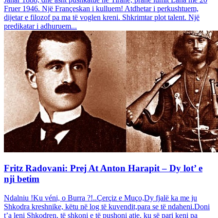
Fruer 1946. Një Françeskan i kulluem! Atdhetar i perkushtuem,
dijetar e filozof pa ma të voglen kreni. Shkrimtar plot talent. Një
predikatar i adhuruem...
Fritz Radovani: Prej At Anton Harapit – Dy lot’ e
nji betim
Ndalniu !Ku véni, o Burra ?!..Çerçiz e Muço,Dy fjalë ka me ju
Shkodra kreshnike, këtu në log të kuvendit,para se të ndaheni.Doni
t’a leni Shkodren, të shkoni e të pushoni atje, ku së pari keni pa