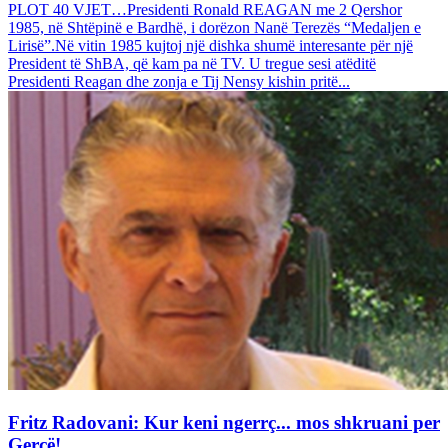
PLOT 40 VJET…Presidenti Ronald REAGAN me 2 Qershor
1985, në Shtëpinë e Bardhë, i dorëzon Nanë Terezës “Medaljen e
Lirisë”.Në vitin 1985 kujtoj një dishka shumë interesante për një
President të ShBA, që kam pa në TV. U tregue sesi atëditë
Presidenti Reagan dhe zonja e Tij Nensy kishin pritë...
Fritz Radovani: Kur keni ngerrç... mos shkruani per
Gerçë!