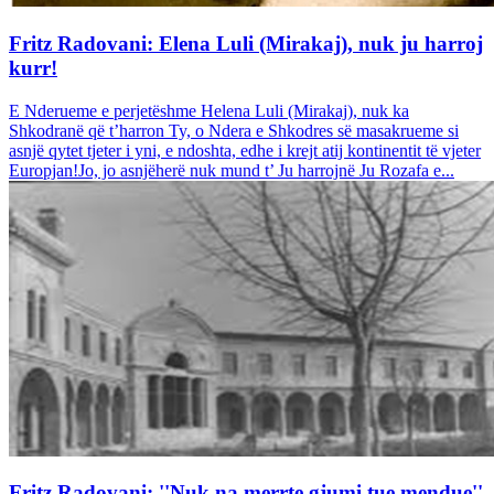
Fritz Radovani: Elena Luli (Mirakaj), nuk ju harroj
kurr!
E Nderueme e perjetëshme Helena Luli (Mirakaj), nuk ka
Shkodranë që t’harron Ty, o Ndera e Shkodres së masakrueme si
asnjë qytet tjeter i yni, e ndoshta, edhe i krejt atij kontinentit të vjeter
Europjan!Jo, jo asnjëherë nuk mund t’ Ju harrojnë Ju Rozafa e...
Fritz Radovani: ''Nuk na merrte gjumi tue mendue''