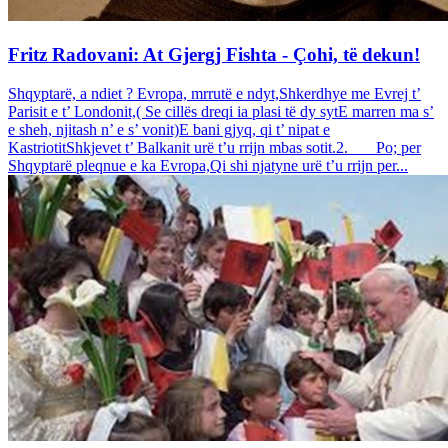
Fritz Radovani: At Gjergj Fishta - Çohi, të dekun!
Shqyptarë, a ndiet ? Evropa, mrrutë e ndyt,Shkerdhye me Evrej t’
Parisit e t’ Londonit,( Se cillës dreqi ia plasi të dy sytE marren ma s’
e sheh, njitash n’ e s’ vonit)E bani gjyq, qi t’ nipat e
KastriotitShkjevet t’ Balkanit urë t’u rrijn mbas sotit.2. Po; per
Shqyptarë pleqnue e ka Evropa,Qi shi njatyne urë t’u rrijn per...