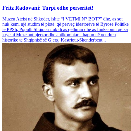
Fritz Radovani: Turpi edhe perseritet!
Muzeu Ateist në Shkoder, ishte “I VETMI N? BOT?” dhe, as sot
nuk kemi një studim të plotë, që perveç ideatorëve të Byrosë Politike
të PPSh, Populli Shqiptar nuk di as qellimin dhe as funksionin që ka
krye ai Muze antinjerzor dhe antikombtar, i hapun në qendren
historike të Shqipnisë së Gjergj Kastriotit-Skenderbeut...