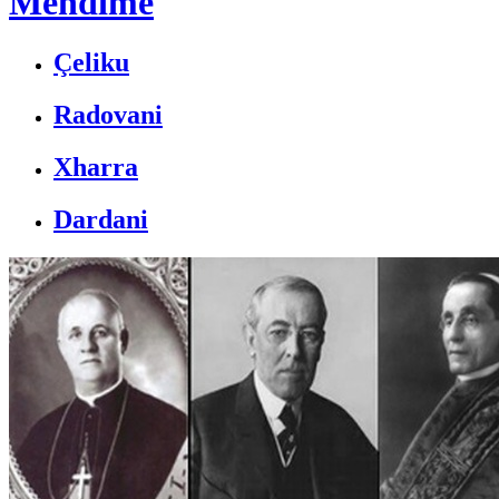
Mendime
Çeliku
Radovani
Xharra
Dardani