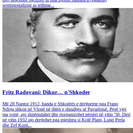
sentimentalizmi as trillime...
Fritz Radovani: Dikur… n'Shkoder
Më 28 Nantor 1912, banda e Shkodrës e drejtueme nga Frano
Ndoja shkon në Vlonë në ditën e shpalljes së Pavarësisë. Pesë vjet
ma vonë, ajo shpërndahet dhe riorganizohet përsëri në vitin '30. Deri
në vitin 1932 ajo drejtohet nga mjeshtra si Kolë Plani, Luigj Prela
dhe Zef Kurti...