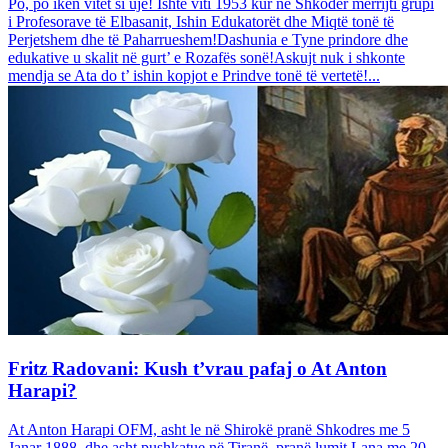
Po, po ikën vitet si ujë! Ishte viti 1953 kur në Shkoder mërrijti grupi
i Profesorave të Elbasanit, Ishin Edukatorët dhe Miqtë tonë të
Perjetshem dhe të Paharrueshem!Dashunia e Tyne prindore dhe
edukative u skalit në gurt’ e Rozafës sonë!Askujt nuk i shkonte
mendja se Ata do t’ ishin kopjot e Prindve tonë të vertetë!...
Fritz Radovani: Kush t’vrau pafaj o At Anton
Harapi?
At Anton Harapi OFM, asht le në Shirokë pranë Shkodres me 5
Janar 1888, dhe asht pushkatue në Tiranë, pranë lumit Lana me 20