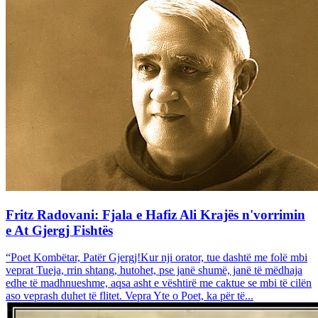
Fritz Radovani: Fjala e Hafiz Ali Krajës n'vorrimin
e At Gjergj Fishtës
“Poet Kombëtar, Patër Gjergj!Kur nji orator, tue dashtë me folë mbi
veprat Tueja, rrin shtang, hutohet, pse janë shumë, janë të mëdhaja
edhe të madhnueshme, aqsa asht e vështirë me caktue se mbi të cilën
aso veprash duhet të flitet. Vepra Yte o Poet, ka për të...