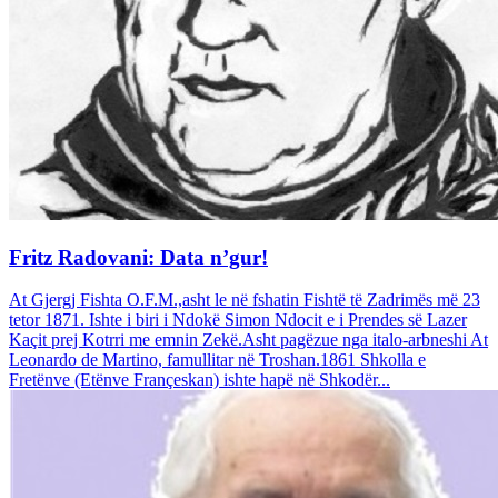
Fritz Radovani: Data n’gur!
At Gjergj Fishta O.F.M.,asht le në fshatin Fishtë të Zadrimës më 23
tetor 1871. Ishte i biri i Ndokë Simon Ndocit e i Prendes së Lazer
Kaçit prej Kotrri me emnin Zekë.Asht pagëzue nga italo-arbneshi At
Leonardo de Martino, famullitar në Troshan.1861 Shkolla e
Fretënve (Etënve Françeskan) ishte hapë në Shkodër...