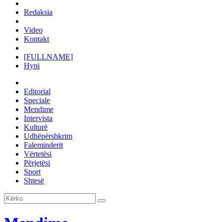
Redaksia
Video
Kontakt
[FULLNAME]
Hyni
Editorial
Speciale
Mendime
Intervista
Kulturë
Udhëpërshkrim
Faleminderit
Vërtetësi
Përjetësi
Sport
Shtesë