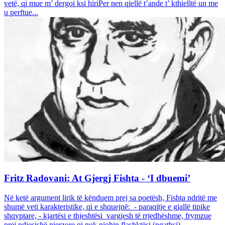
vetë, qi mue m’ dergoi ksi hiriPer nen qiellë t’ande t’ kthielltë un me
u perftue...
Fritz Radovani: At Gjergj Fishta - ‘I dbuemi’
Në ketë argument lirik të kënduem prej sa poetësh, Fishta ndritë me
shumë veti karakteristike, qi e shquejnë: - paraqitje e gjallë tipike
shqyptare, - kjartësi e thjeshtësi vargjesh të rrjedhëshme, frymzue
prej ndjesishë njerzore qi nuk njohin flashktësi (ngathsi)