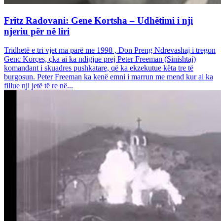
Fritz Radovani: Gene Kortsha – Udhëtimi i nji
njeriu për në liri
Tridhetë e tri vjet ma parë me 1998 , Don Preng Ndrevashaj i tregon
Genc Korçes, çka ai ka ndigjue prej Peter Freeman (Sinishtaj)
komandant i skuadres pushkatare, që ka ekzekutue këta tre të
burgosun. Peter Freeman ka kenë emni i marrun me mend kur ai ka
fillue nji jetë të re në...