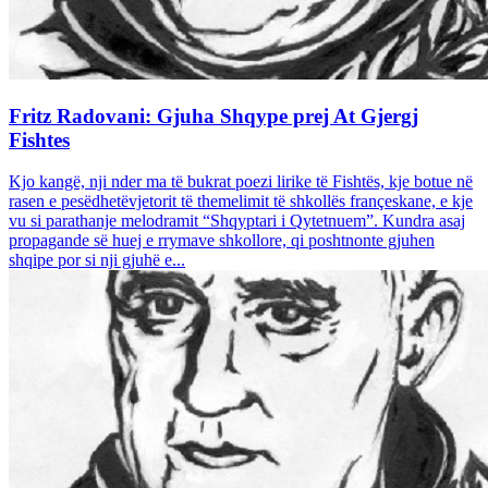
Fritz Radovani: Gjuha Shqype prej At Gjergj
Fishtes
Kjo kangë, nji nder ma të bukrat poezi lirike të Fishtës, kje botue në
rasen e pesëdhetëvjetorit të themelimit të shkollës françeskane, e kje
vu si parathanje melodramit “Shqyptari i Qytetnuem”. Kundra asaj
propagande së huej e rrymave shkollore, qi poshtnonte gjuhen
shqipe por si nji gjuhë e...