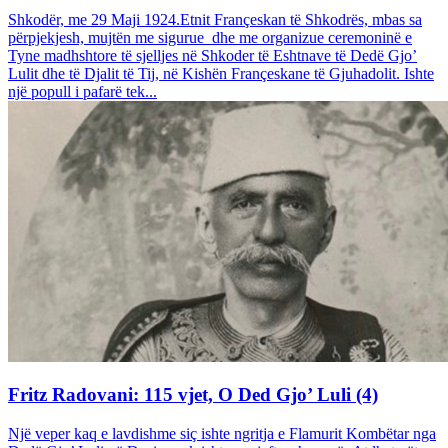
Shkodër, me 29 Maji 1924.Etnit Françeskan të Shkodrës, mbas sa
përpjekjesh, mujtën me sigurue dhe me organizue ceremoninë e
Tyne madhshtore të sjelljes në Shkoder të Eshtnave të Dedë Gjo’
Lulit dhe të Djalit të Tij, në Kishën Françeskane të Gjuhadolit. Ishte
një popull i pafarë tek...
Fritz Radovani: 115 vjet, O Ded Gjo’ Luli (4)
Një veper kaq e lavdishme siç ishte ngritja e Flamurit Kombëtar nga