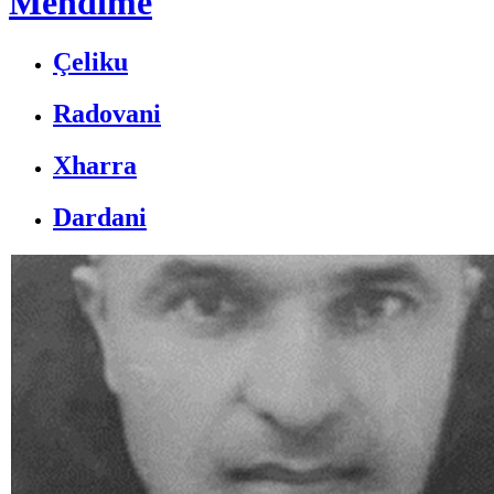
Mendime
Çeliku
Radovani
Xharra
Dardani