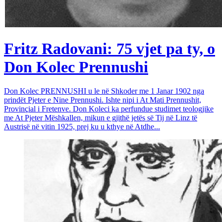
Fritz Radovani: 75 vjet pa ty, o
Don Kolec Prennushi
Don Kolec PRENNUSHI u le në Shkoder me 1 Janar 1902 nga
prindët Pjeter e Nine Prennushi. Ishte nipi i At Mati Prennushit,
Provinçial i Fretenve. Don Koleci ka perfundue studimet teologjike
me At Pjeter Mëshkallen, mikun e gjithë jetës së Tij në Linz të
Austrisë në vitin 1925, prej ku u kthye në Atdhe...