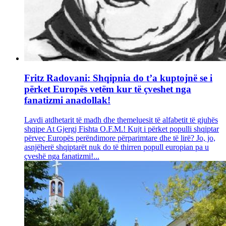
Fritz Radovani: Shqipnia do t’a kuptojnë se i
përket Europës vetëm kur të çveshet nga
fanatizmi anadollak!
Lavdi atdhetarit të madh dhe themeluesit të alfabetit të gjuhës
shqipe At Gjergj Fishta O.F.M.! Kujt i përket populli shqiptar
përveç Europës perëndimore përparimtare dhe të lirë? Jo, jo,
asnjëherë shqiptarët nuk do të thirren popull europian pa u
çveshë nga fanatizmi!...