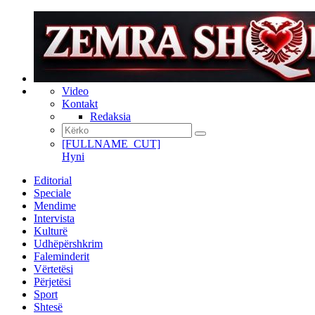
Video
Kontakt
Redaksia
[FULLNAME_CUT]
Hyni
Editorial
Speciale
Mendime
Intervista
Kulturë
Udhëpërshkrim
Faleminderit
Vërtetësi
Përjetësi
Sport
Shtesë