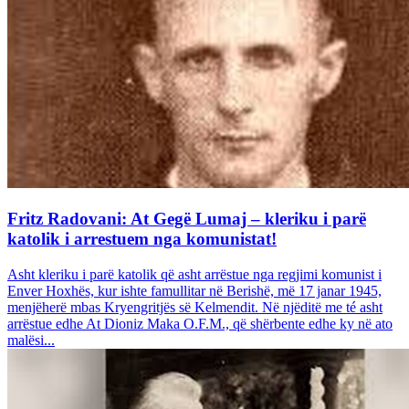
Fritz Radovani: At Gegë Lumaj – kleriku i parë
katolik i arrestuem nga komunistat!
Asht kleriku i parë katolik që asht arrëstue nga regjimi komunist i
Enver Hoxhës, kur ishte famullitar në Berishë, më 17 janar 1945,
menjëherë mbas Kryengritjës së Kelmendit. Në njëditë me té asht
arrëstue edhe At Dioniz Maka O.F.M., që shërbente edhe ky në ato
malësi...