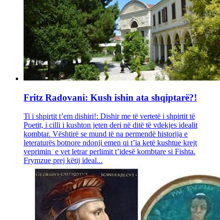
Fritz Radovani: Kush ishin ata shqiptarë?!
Ti i shpirtit t’em dishiri!: Dishir me të vertetë i shpirtit të
Poetit, i cilli i kushton jeten deri në ditë të vdekjes idealit
kombtar. Vështirë se mund të na permendë historija e
leteraturës botnore ndonji emen qi t’ia ketë kushtue krejt
veprimin e vet letrar perlimit t’idesë kombtare si Fishta.
Frymzue prej këtij ideal...