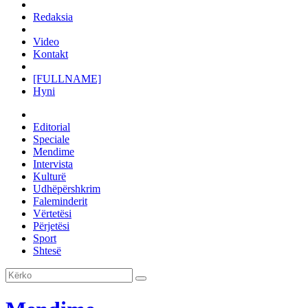
Redaksia
Video
Kontakt
[FULLNAME]
Hyni
Editorial
Speciale
Mendime
Intervista
Kulturë
Udhëpërshkrim
Faleminderit
Vërtetësi
Përjetësi
Sport
Shtesë