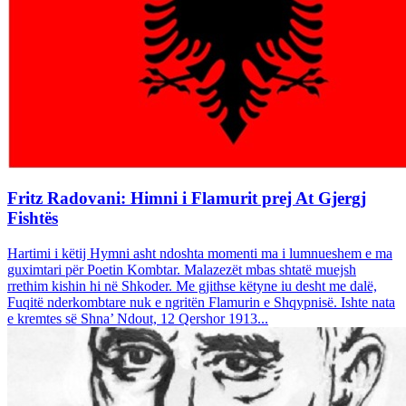
Fritz Radovani: Himni i Flamurit prej At Gjergj
Fishtës
Hartimi i këtij Hymni asht ndoshta momenti ma i lumnueshem e ma
guximtari për Poetin Kombtar. Malazezët mbas shtatë muejsh
rrethim kishin hi në Shkoder. Me gjithse këtyne iu desht me dalë,
Fuqitë nderkombtare nuk e ngritën Flamurin e Shqypnisë. Ishte nata
e kremtes së Shna’ Ndout, 12 Qershor 1913...