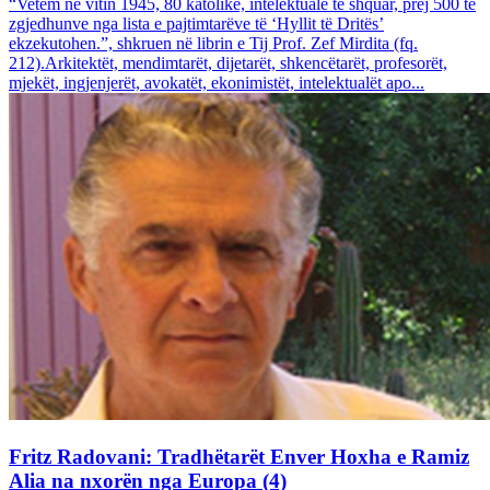
“Vetëm në vitin 1945, 80 katolikë, intelektualë të shquar, prej 500 të
zgjedhunve nga lista e pajtimtarëve të ‘Hyllit të Dritës’
ekzekutohen.”, shkruen në librin e Tij Prof. Zef Mirdita (fq.
212).Arkitektët, mendimtarët, dijetarët, shkencëtarët, profesorët,
mjekët, ingjenjerët, avokatët, ekonimistët, intelektualët apo...
Fritz Radovani: Tradhëtarët Enver Hoxha e Ramiz
Alia na nxorën nga Europa (4)