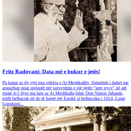
Fritz Radovani: Data më e bukur e jetës!
Pa kalue as dy vjet nga vdekja e At Meshkallës, Sigurimit i duhet me
angazhue prap spijunët për survejimin e një tjetër “arre nyçe” në atë
rrugë 4-5 dyer ma larg se At Meshkalla,Ishte Don Simon Jubanin,
prifti belbacuk që do të bajnë një Epokë si belbacuku i 1924, Luigj
Gurakuqi...