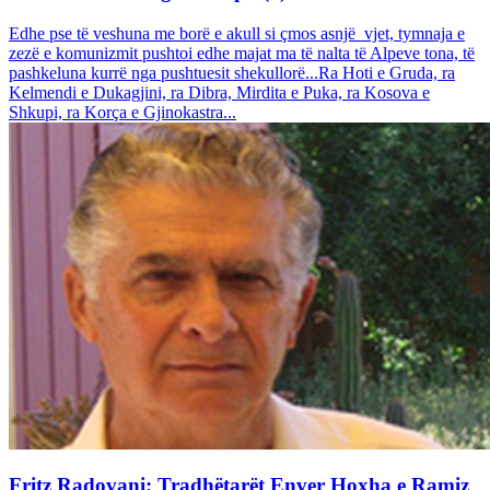
Edhe pse të veshuna me borë e akull si çmos asnjë vjet, tymnaja e
zezë e komunizmit pushtoi edhe majat ma të nalta të Alpeve tona, të
pashkeluna kurrë nga pushtuesit shekullorë...Ra Hoti e Gruda, ra
Kelmendi e Dukagjini, ra Dibra, Mirdita e Puka, ra Kosova e
Shkupi, ra Korça e Gjinokastra...
Fritz Radovani: Tradhëtarët Enver Hoxha e Ramiz