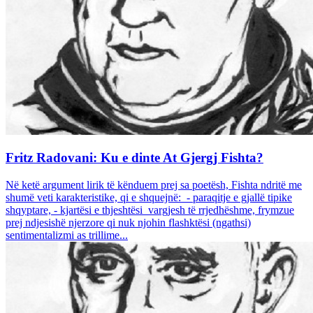
Fritz Radovani: Ku e dinte At Gjergj Fishta?
Në ketë argument lirik të kënduem prej sa poetësh, Fishta ndritë me
shumë veti karakteristike, qi e shquejnë: - paraqitje e gjallë tipike
shqyptare, - kjartësi e thjeshtësi vargjesh të rrjedhëshme, frymzue
prej ndjesishë njerzore qi nuk njohin flashktësi (ngathsi)
sentimentalizmi as trillime...