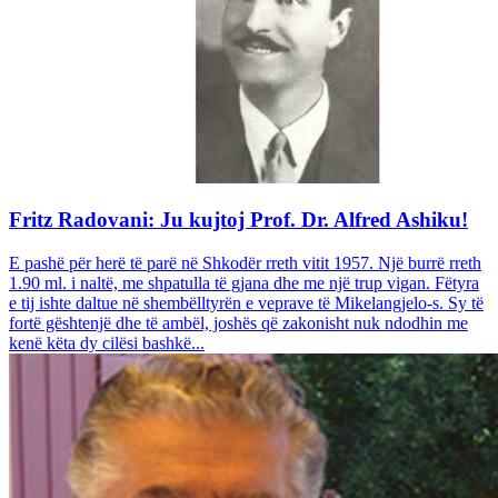
Fritz Radovani: Ju kujtoj Prof. Dr. Alfred Ashiku!
E pashë për herë të parë në Shkodër rreth vitit 1957. Një burrë rreth
1.90 ml. i naltë, me shpatulla të gjana dhe me një trup vigan. Fëtyra
e tij ishte daltue në shembëlltyrën e veprave të Mikelangjelo-s. Sy të
fortë gështenjë dhe të ambël, joshës që zakonisht nuk ndodhin me
kenë këta dy cilësi bashkë...