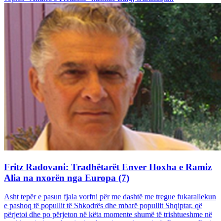
Fritz Radovani: Tradhëtarët Enver Hoxha e Ramiz
Alia na nxorën nga Europa (7)
Asht tepër e pasun fjala vorfni për me dashtë me tregue fukarallekun
e pashoq të popullit të Shkodrës dhe mbarë popullit Shqiptar, që
përjetoi dhe po përjeton në këta momente shumë të trishtueshme në