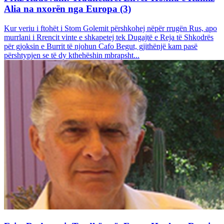
Alia na nxorën nga Europa (3)
Kur veriu i ftohët i Stom Golemit përshkohej nëpër rrugën Rus, apo
murrlani i Rrencit vinte e shkapetej tek Dugajtë e Reja të Shkodrës
për gjoksin e Burrit të njohun Cafo Begut, gjithënjë kam pasë
përshtypjen se të dy kthehëshin mbrapsht...