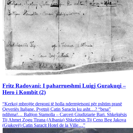
Fritz Radovani: I paharrueshmi Luigj Gurakuqi –
Hero i Kombit (2)
“Kerkoj mbrojtje dergoni të holla ndermjetsoni për pshtim pranë
Qeveriës Italjane. Pyetnij Çatin Saraçin ku asht…? “besa”
ndihma!… Baltjon Stamolla – Carceri Giudiziarie Bari. Shkelqësis
Tij Ahmet Zogu Tirana (Albania) Shkelqësis Tij Ceno Beg Jakova
(Gjakovë) Çatin Saraçit Hotel de la Ville…”