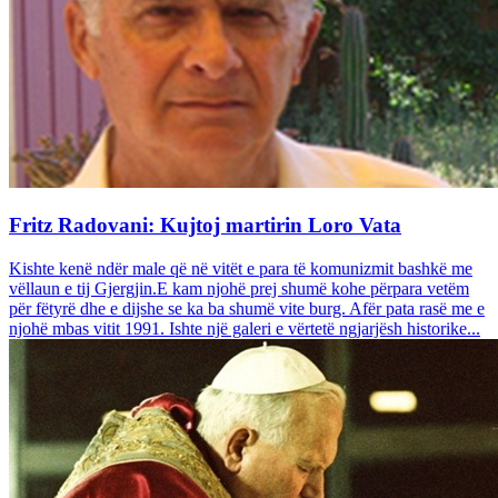
Fritz Radovani: Kujtoj martirin Loro Vata
Kishte kenë ndër male që në vitët e para të komunizmit bashkë me
vëllaun e tij Gjergjin.E kam njohë prej shumë kohe përpara vetëm
për fëtyrë dhe e dijshe se ka ba shumë vite burg. Afër pata rasë me e
njohë mbas vitit 1991. Ishte një galeri e vërtetë ngjarjësh historike...