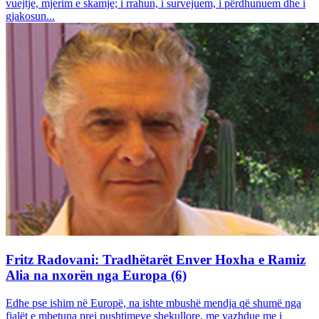
vuejtje, mjerim e skamje; i rrahun, i survejuem, i përdhunuem dhe i
gjakosun...
Fritz Radovani: Tradhëtarët Enver Hoxha e Ramiz
Alia na nxorën nga Europa (6)
Edhe pse ishim në Europë, na ishte mbushë mendja që shumë nga
fjalët e mbetuna prej pushtimeve shekullore, me vazhdue me i