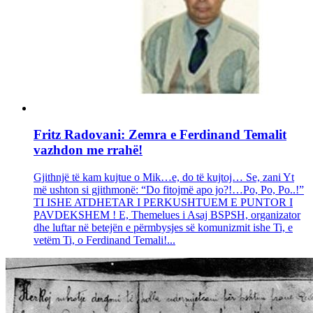
Fritz Radovani: Zemra e Ferdinand Temalit
vazhdon me rrahë!
Gjithnjë të kam kujtue o Mik…e, do të kujtoj… Se, zani Yt
më ushton si gjithmonë: “Do fitojmë apo jo?!…Po, Po, Po..!”
TI ISHE ATDHETAR I PERKUSHTUEM E PUNTOR I
PAVDEKSHEM ! E, Themelues i Asaj BSPSH, organizator
dhe luftar në betejën e përmbysjes së komunizmit ishe Ti, e
vetëm Ti, o Ferdinand Temali!...