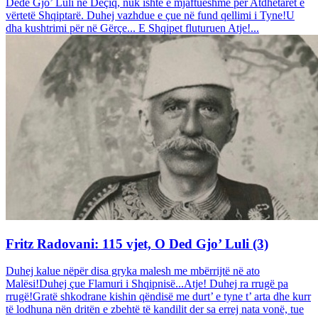
Dedë Gjo’ Luli në Deçiq, nuk ishte e mjaftueshme për Atdhetarët e
vërtetë Shqiptarë. Duhej vazhdue e çue në fund qellimi i Tyne!U
dha kushtrimi për në Gërçe... E Shqipet fluturuen Atje!...
Fritz Radovani: 115 vjet, O Ded Gjo’ Luli (3)
Duhej kalue nëpër disa gryka malesh me mbërrijtë në ato
Malësi!Duhej çue Flamuri i Shqipnisë...Atje! Duhej ra rrugë pa
rrugë!Gratë shkodrane kishin qëndisë me durt’ e tyne t’ arta dhe kurr
të lodhuna nën dritën e zbehtë të kandilit der sa errej nata vonë, tue