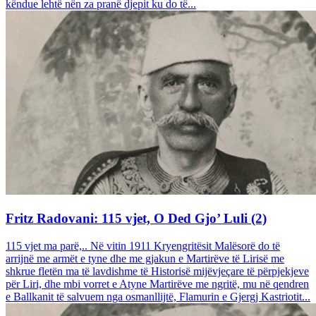
këndue lehtë nën za pranë djepit ku do të...
Fritz Radovani: 115 vjet, O Ded Gjo’ Luli (2)
115 vjet ma parë,.. Në vitin 1911 Kryengritësit Malësorë do të
arrijnë me armët e tyne dhe me gjakun e Martirëve të Lirisë me
shkrue fletën ma të lavdishme të Historisë mijëvjeçare të përpjekjeve
për Liri, dhe mbi vorret e Atyne Martirëve me ngritë, mu në qendren
e Ballkanit të salvuem nga osmanllijtë, Flamurin e Gjergj Kastriotit...