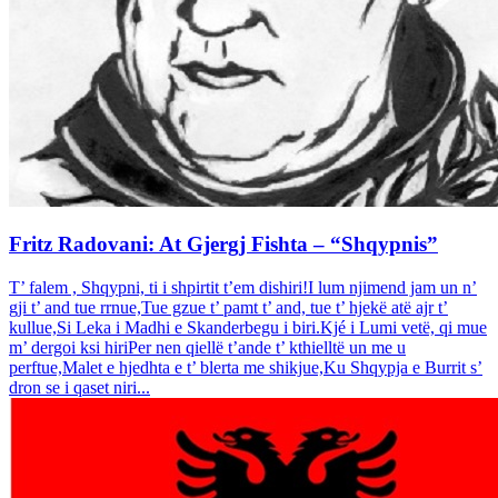
Fritz Radovani: At Gjergj Fishta – “Shqypnis”
T’ falem , Shqypni, ti i shpirtit t’em dishiri!I lum njimend jam un n’
gji t’ and tue rrnue,Tue gzue t’ pamt t’ and, tue t’ hjekë atë ajr t’
kullue,Si Leka i Madhi e Skanderbegu i biri.Kjé i Lumi vetë, qi mue
m’ dergoi ksi hiriPer nen qiellë t’ande t’ kthielltë un me u
perftue,Malet e hjedhta e t’ blerta me shikjue,Ku Shqypja e Burrit s’
dron se i qaset niri...