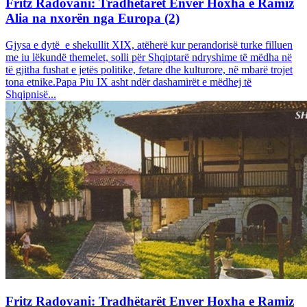
Fritz Radovani: Tradhëtarët Enver Hoxha e Ramiz
Alia na nxorën nga Europa (2)
Gjysa e dytë e shekullit XIX, atëherë kur perandorisë turke filluen
me iu lëkundë themelet, solli për Shqiptarë ndryshime të mëdha në
të gjitha fushat e jetës politike, fetare dhe kulturore, në mbarë trojet
tona etnike.Papa Piu IX asht ndër dashamirët e mëdhej të
Shqipnisë...
Fritz Radovani: Tradhëtarët Enver Hoxha e Ramiz