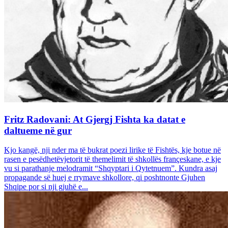
Fritz Radovani: At Gjergj Fishta ka datat e
daltueme në gur
Kjo kangë, nji nder ma të bukrat poezi lirike të Fishtës, kje botue në
rasen e pesëdhetëvjetorit të themelimit të shkollës françeskane, e kje
vu si parathanje melodramit “Shqyptari i Qytetnuem”. Kundra asaj
propagande së huej e rrymave shkollore, qi poshtnonte Gjuhen
Shqipe por si nji gjuhë e...