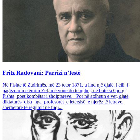
Fritz Radovani: Parrizi n’festë
Në Fishtë të Zadrimës, më 23 tetor 1871, u lind një djalë, i cili, i
pagëzuar me emrin Zef, më vonë do të njihej, në botë si Gjergj
Fishta, poet kombëtar i shqiptarëve. Por në atdheun e vet, gjatë
diktaturës disa nga profesorët e letërsisë e njerëz të letrave,
shërbëtorë të regjimit ne fuqi...