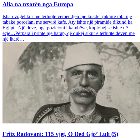
Alia na nxorën nga Europa
Isha i vogël kur më tërhiqte vemendjen një kuadër pikture mbi një
tabake porcelani me servirë kafe. Aty ishte një piramidë dikund ka
Egjipti. Një deve, nga pozicioni i kambëve, kuptohej se ishte në
ecje…Përpara i printe një harap, që dukej sikur e tërhiqte deven me
një litarë…
Fritz Radovani: 115 vjet, O Ded Gjo’ Luli (5)