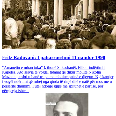
Fritz Radovani: I paharrueshmi 11 nandor 1990
“Amanetin e mban toka” !, thonë Shkodranët. Filloi rindërtimi i
Kapelës. Ato selvia të vogla, fidanat që dikur mbillte Nikolin
Muzhani, tashti u banë trupa me mbulue çatinë e djegun. Një kantjer
i vogël ndërtimi që ruhej nga qinda të rinjë ditë e natë për mos me u
përsëritë dhunimi. Futej ndonjë gjips me spijunët e partisë, por
përgjegja ishte...