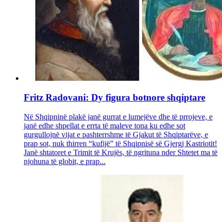
Fritz Radovani: Dy figura botnore shqiptare
Në Shqipninë plakë janë gurrat e lumejëve dhe të prrojeve, e
janë edhe shpellat e errta të maleve tona ku edhe sot
gurgullojnë vijat e pashterrshme të Gjakut të Shqiptarëve, e
prap sot, nuk thirren “kufijë” të Shqipnisë së Gjergj Kastriotit!
Janë shtatoret e Trimit të Krujës, të ngrituna nder Shtetet ma të
njohuna të globit, e prap...