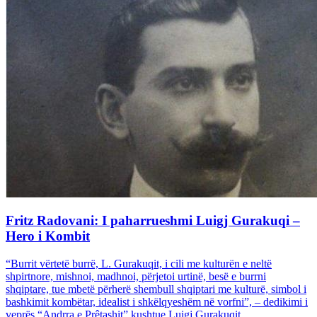
Fritz Radovani: I paharrueshmi Luigj Gurakuqi –
Hero i Kombit
“Burrit vërtetë burrë, L. Gurakuqit, i cili me kulturën e neltë
shpirtnore, mishnoi, madhnoi, përjetoi urtinë, besë e burrni
shqiptare, tue mbetë përherë shembull shqiptari me kulturë, simbol i
bashkimit kombëtar, idealist i shkëlqyeshëm në vorfni”, – dedikimi i
veprës “Andrra e Prêtashit” kushtue Luigj Gurakuqit...