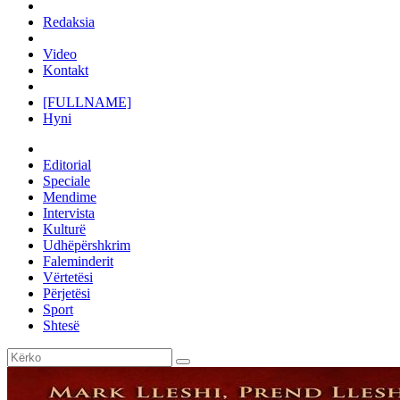
Redaksia
Video
Kontakt
[FULLNAME]
Hyni
Editorial
Speciale
Mendime
Intervista
Kulturë
Udhëpërshkrim
Faleminderit
Vërtetësi
Përjetësi
Sport
Shtesë