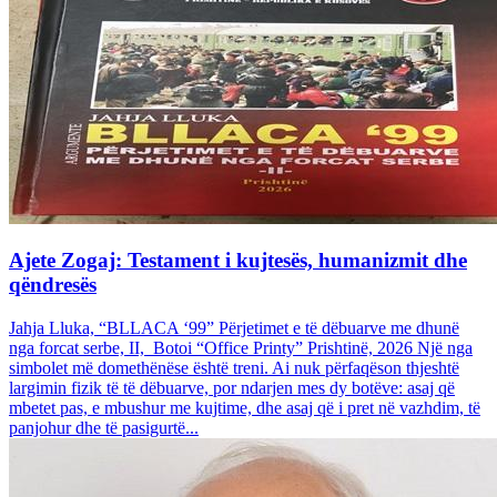
Ajete Zogaj: Testament i kujtesës, humanizmit dhe
qëndresës
Jahja Lluka, “BLLACA ‘99” Përjetimet e të dëbuarve me dhunë
nga forcat serbe, II, Botoi “Office Printy” Prishtinë, 2026 Një nga
simbolet më domethënëse është treni. Ai nuk përfaqëson thjeshtë
largimin fizik të të dëbuarve, por ndarjen mes dy botëve: asaj që
mbetet pas, e mbushur me kujtime, dhe asaj që i pret në vazhdim, të
panjohur dhe të pasigurtë...