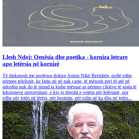
Llesh Ndoj: Qenësia dhe poetika - korniza letrare
apo letërsia në kornizë
Të diskutosh me profesor doktor Anton Nikë Berishën, qoftë edhe
përmes telefonit, ke fatin që në pak çaste, të mësosh prej tij atë që
ndoshta nuk do të mund ta kishe mësuar as përmes cikleve të gjata të
leksioneve universitare, e kjo jo thjesht e vetëm për letërsinë, por
edhe për jetën në tërësi, për besimin, për rolin që ka dija në jetën...