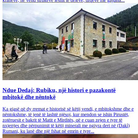
krahëve, në vend strukeve leshit të deleve, tirqëve me gajtana...
Ndue Dedaj: Rubiku, një histori e pazakontë
mbitokë dhe nëntokë
Ka gjasë që dy rremat e historisë së këtij vendi, e mbitokshme dhe e
nëntokshme, të jenë të lashtë njësoj, kur mendon se ishin Pirustët,
zotëruesit e bakrit të Matit e Mirditës, që e çuan zejen e tyre të
nxjerrjes dhe përpunimit të këtij minerali me ngjyra deri në (Dakì)
Rumani, ku lanë dhe një fshat në emrin e tyre...