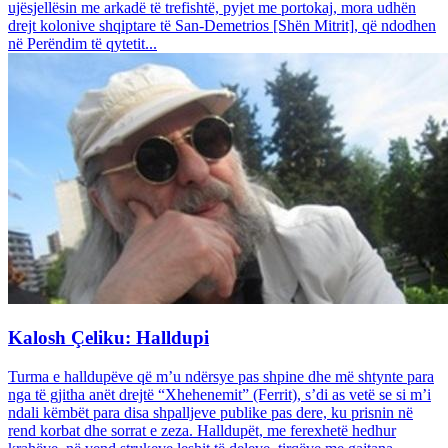
ujësjellësin me arkadë të trefishtë, pyjet me portokaj, mora udhën
drejt kolonive shqiptare të San-Demetrios [Shën Mitrit], që ndodhen
në Perëndim të qytetit...
Kalosh Çeliku: Halldupi
Turma e halldupëve që m’u ndërsye pas shpine dhe më shtynte para
nga të gjitha anët drejtë “Xhehenemit” (Ferrit), s’di as vetë se si m’i
ndali këmbët para disa shpalljeve publike pas dere, ku prisnin në
rend korbat dhe sorrat e zeza. Halldupët, me ferexhetë hedhur