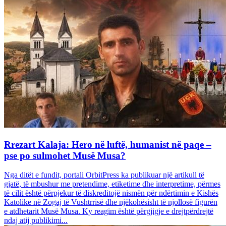
Rrezart Kalaja: Hero në luftë, humanist në paqe –
pse po sulmohet Musë Musa?
Nga ditët e fundit, portali OrbitPress ka publikuar një artikull të
gjatë, të mbushur me pretendime, etiketime dhe interpretime, përmes
të cilit është përpjekur të diskreditojë nismën për ndërtimin e Kishës
Katolike në Zogaj të Vushtrrisë dhe njëkohësisht të njollosë figurën
e atdhetarit Musë Musa. Ky reagim është përgjigje e drejtpërdrejtë
ndaj atij publikimi...