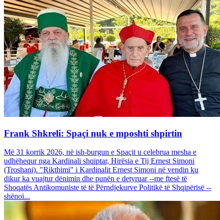
Frank Shkreli: Spaçi nuk e mposhti shpirtin
Më 31 korrik 2026, në ish-burgun e Spaçit u celebrua mesha e
udhëhequr nga Kardinali shqiptar, Hirësia e Tij Ernest Simoni
(Troshani). "Rikthimi" i Kardinalit Ernest Simoni në vendin ku
dikur ka vuajtur dënimin dhe punën e detyruar --me ftesë të
Shoqatës Antikomuniste të të Përndjekurve Politikë të Shqipërisë --
shënoi...