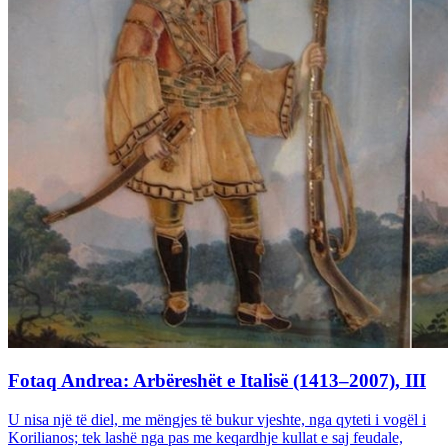
Fotaq Andrea: Arbëreshët e Italisë (1413–2007), III
U nisa një të diel, me mëngjes të bukur vjeshte, nga qyteti i vogël i
Korilianos; tek lashë nga pas me keqardhje kullat e saj feudale,