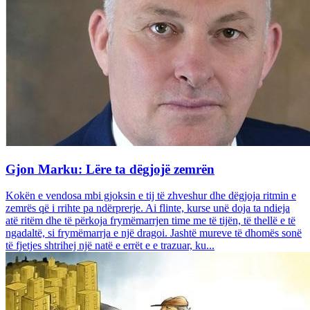
Gjon Marku: Lëre ta dëgjojë zemrën
Kokën e vendosa mbi gjoksin e tij të zhveshur dhe dëgjoja ritmin e
zemrës që i rrihte pa ndërprerje. Ai flinte, kurse unë doja ta ndieja
atë ritëm dhe të përkoja frymëmarrjen time me të tijën, të thellë e të
ngadaltë, si frymëmarrja e një dragoi. Jashtë mureve të dhomës sonë
të fjetjes shtrihej një natë e errët e e trazuar, ku...