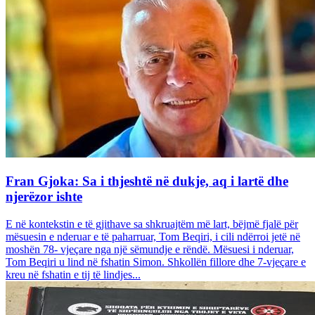
Fran Gjoka: Sa i thjeshtë në dukje, aq i lartë dhe
njerëzor ishte
E në kontekstin e të gjithave sa shkruajtëm më lart, bëjmë fjalë për
mësuesin e nderuar e të paharruar, Tom Beqiri, i cili ndërroi jetë në
moshën 78- vjeçare nga një sëmundje e rëndë. Mësuesi i nderuar,
Tom Beqiri u lind në fshatin Simon. Shkollën fillore dhe 7-vjeçare e
kreu në fshatin e tij të lindjes...