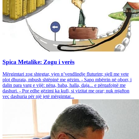
Spica Metalike: Zogu i verës
Mërgimtari zog shtegtar, vjen n’vendlindje fluturim; sjell me vete
plot dhurata, mbush shtëpinë me gëzim. - Sapo mbërrin në oborr, i
dalin para varg e vijë: nëna, baba, halla, daja... e përqafojnë me
dashuri. - Por edhe gëzimi ka kufi, si vizitat me orar; nuk mjafton
veç dashuria për një jetë mërgimtar...