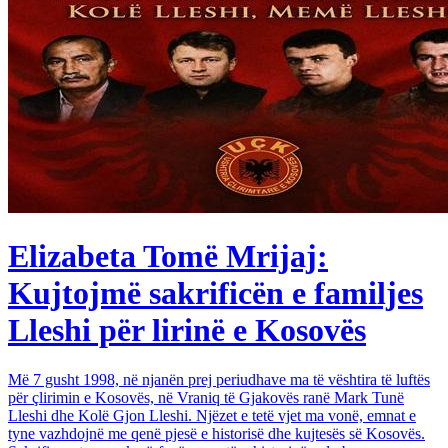
Elizabeta Tomë Mrijaj:
Kujtojmë sakrificën e familjes
Lleshi për lirinë e Kosovës
Më 7 gusht 1998, në njanën prej periudhave ma të vështira të luftës
për çlirimin e Kosovës, në Vraniq të Gjakovës ranë Mark Tunë
Lleshi dhe Kolë Gjon Lleshi. Njëzet e tetë vjet ma vonë, emnat e
tyne vazhdojnë me qenë pjesë e historisë dhe kujtesës së Kosovës.