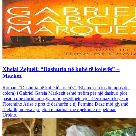
Xhelal Zejneli: “Dashuria në kohë të kolerës” –
Markez
Romani “Dashuria në kohë të kolerës” (El amor en los tiempos del
cólera) i Gabriel Garsia Markezit është rrëfim për një dashuri plot
pasion dhe durim që zgjat mbi pesëdhjetë vjet. Personazhi kryesor
Florentino Arisa e pret të dashurën e tij Fermina Daze mbi gjysmë
shekulli, ndërsa ajo jeton e martuar me mjekun e respektuar
Urbino...