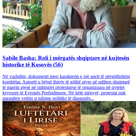
Sabile Basha: Roli i mërgatës shqiptare në kujtesën
historike të Kosovës (56)
Në vazhdim, dokumenti merr karakterin e një apeli të përgjithshëm
kombëtar. Autorët u bëjnë thirrje të gjithë atyre që ndihen shqiptarë
të marrin pjesë në mitingjet protestuese të organizuara në qytetet
kryesore të Evropës Perëndimore. Në këtë mënyrë, protestat nuk
paraqiten vetëm si tubime politike të diasporës...