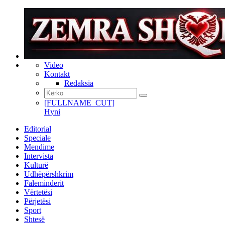
Video
Kontakt
Redaksia
[FULLNAME_CUT]
Hyni
Editorial
Speciale
Mendime
Intervista
Kulturë
Udhëpërshkrim
Faleminderit
Vërtetësi
Përjetësi
Sport
Shtesë