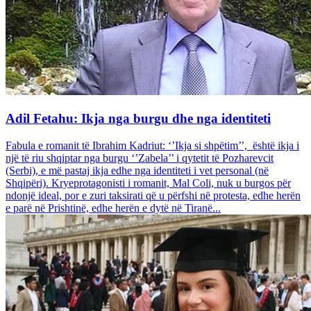
Adil Fetahu: Ikja nga burgu dhe nga identiteti
Fabula e romanit të Ibrahim Kadriut: ‘’Ikja si shpëtim’’, është ikja i
një të riu shqiptar nga burgu ‘’Zabela’’ i qytetit të Pozharevcit
(Serbi), e më pastaj ikja edhe nga identiteti i vet personal (në
Shqipëri). Kryeprotagonisti i romanit, Mal Coli, nuk u burgos për
ndonjë ideal, por e zuri taksirati që u përfshi në protesta, edhe herën
e parë në Prishtinë, edhe herën e dytë në Tiranë...