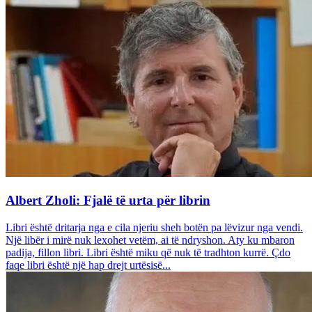
Albert Zholi: Fjalë të urta për librin
Libri është dritarja nga e cila njeriu sheh botën pa lëvizur nga vendi.
Një libër i mirë nuk lexohet vetëm, ai të ndryshon. Aty ku mbaron
padija, fillon libri. Libri është miku që nuk të tradhton kurrë. Çdo
faqe libri është një hap drejt urtësisë...