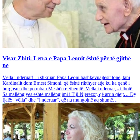
Visar Zhiti: Letra e Papa Leonit është për të gjithë
ne
Vëlla i nderuar! - i shkruan Papa Leoni bashkëvuajtësit tonë, tani
Kardinalit dom Ernest Simoni, që është rikthyer atje ku ka qenë i
burgosur dhe po mban Meshën e Shenjtë. Vëlla i nderuar, - i thotë.
Sa mallëngjyes është mallëngjimi i Tij! Njerëzor, që arrin qiejt… Dy
fjalë: “vëlla” dhe “i nderuar”, që na mungojnë aq shumë…