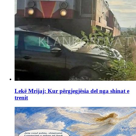
Lekë Mrijaj: Kur përgjegjësia del nga shinat e
trenit