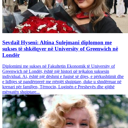
Sevdail Hyseni: Altina Sulejmani diplomon me
sukses të shkëlqyer në University of Greenwich në
Londër
Diplomimi me sukses në Fakultetin Ekonomik të University of
Greenwich në Londër, është një histori që tejkalon suksesin
individual. Ai, është një dëshmi e fuqisë së dijes, e përkushtimit dhe
e lidhjes së pandërprerë me rrënjët shqiptare, duke u shndërruar në
krenari për familjen, Tërnocin, Luginën e Preshevës dhe gjithë
mërgatën shqiptare...