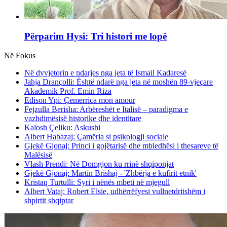
Përparim Hysi: Tri histori me lopë
Në Fokus
Në dyvjetorin e ndarjes nga jeta të Ismail Kadaresë
Jahja Drançolli: Është ndarë nga jeta në moshën 89-vjeçare
Akademik Prof. Emin Riza
Edison Ypi: Çemerrica mon amour
Fejzulla Berisha: Arbëreshët e Italisë – paradigma e
vazhdimësisë historike dhe identitare
Kalosh Çeliku: Askushi
Albert Habazaj: Çamëria si psikologji sociale
Gjekë Gjonaj: Princi i gojëtarisë dhe mbledhësi i thesareve të
Malësisë
Vlash Prendi: Në Domgjon ku rrinë shqiponjat
Gjekë Gjonaj: Martin Brishaj - 'Zhbërja e kufirit etnik'
Kristaq Turtulli: Syri i nënës mbeti në mjegull
Albert Vataj: Robert Elsie, udhërrëfyesi vullnetdritshëm i
shpirtit shqiptar