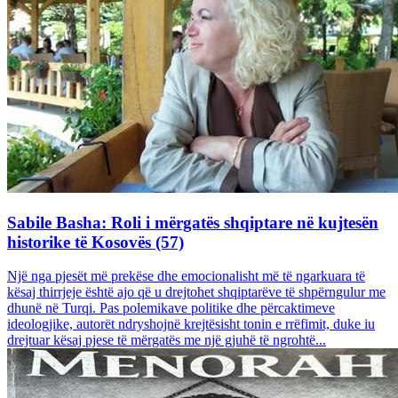
Sabile Basha: Roli i mërgatës shqiptare në kujtesën
historike të Kosovës (57)
Një nga pjesët më prekëse dhe emocionalisht më të ngarkuara të
kësaj thirrjeje është ajo që u drejtohet shqiptarëve të shpërngulur me
dhunë në Turqi. Pas polemikave politike dhe përcaktimeve
ideologjike, autorët ndryshojnë krejtësisht tonin e rrëfimit, duke iu
drejtuar kësaj pjese të mërgatës me një gjuhë të ngrohtë...