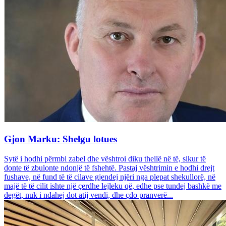
Gjon Marku: Shelgu lotues
Sytë i hodhi përmbi zabel dhe vështroi diku thellë në të, sikur të
donte të zbulonte ndonjë të fshehtë. Pastaj vështrimin e hodhi drejt
fushave, në fund të të cilave gjendej njëri nga plepat shekullorë, në
majë të të cilit ishte një çerdhe lejleku që, edhe pse tundej bashkë me
degët, nuk i ndahej dot atij vendi, dhe çdo pranverë...