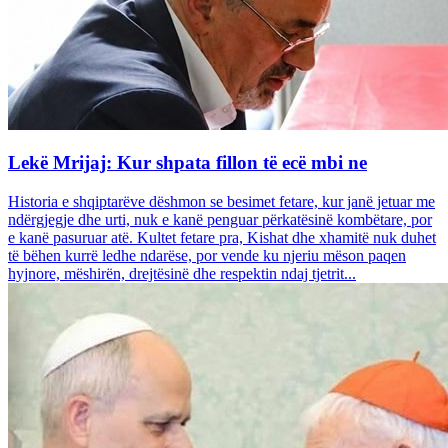
Lekë Mrijaj: Kur shpata fillon të ecë mbi ne
Historia e shqiptarëve dëshmon se besimet fetare, kur janë jetuar me
ndërgjegje dhe urti, nuk e kanë penguar përkatësinë kombëtare, por
e kanë pasuruar atë. Kultet fetare pra, Kishat dhe xhamitë nuk duhet
të bëhen kurrë ledhe ndarëse, por vende ku njeriu mëson paqen
hyjnore, mëshirën, drejtësinë dhe respektin ndaj tjetrit...