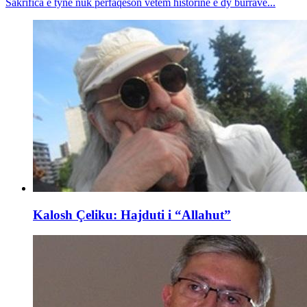
Sakrifica e tyne nuk përfaqëson vetëm historinë e dy burrave...
Kalosh Çeliku: Hajduti i “Allahut”