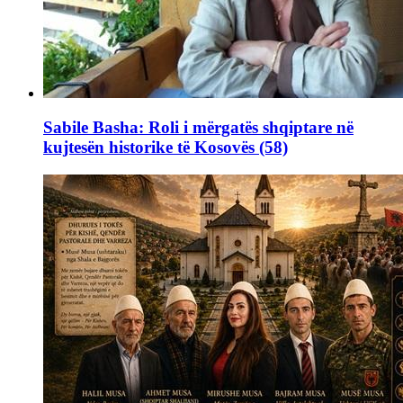
Sabile Basha: Roli i mërgatës shqiptare në
kujtesën historike të Kosovës (58)