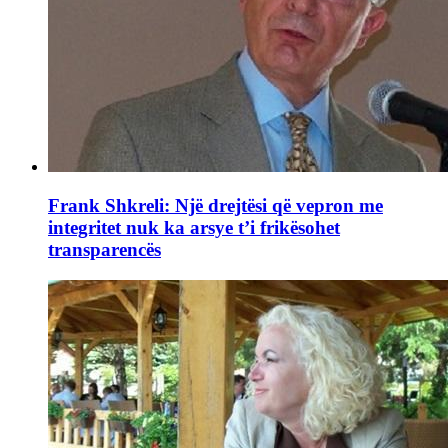
Frank Shkreli: Një drejtësi që vepron me
integritet nuk ka arsye t’i frikësohet
transparencës