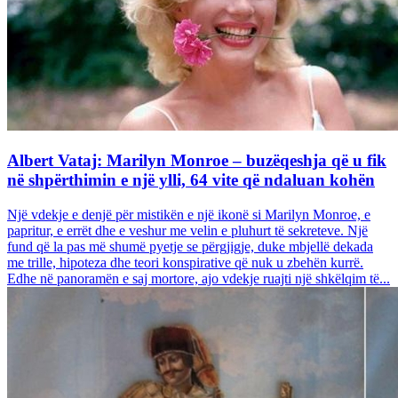
Albert Vataj: Marilyn Monroe – buzëqeshja që u fik
në shpërthimin e një ylli, 64 vite që ndaluan kohën
Një vdekje e denjë për mistikën e një ikonë si Marilyn Monroe, e
papritur, e errët dhe e veshur me velin e pluhurt të sekreteve. Një
fund që la pas më shumë pyetje se përgjigje, duke mbjellë dekada
me trille, hipoteza dhe teori konspirative që nuk u zbehën kurrë.
Edhe në panoramën e saj mortore, ajo vdekje ruajti një shkëlqim të...