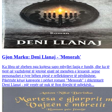
Gjon Marku: Deni Llanaj - 'Menorah'
Ka libra që zbehen nga kujtesa sapo mbyllet faqja e fundit, dhe ka të
tjerë që vazhdojnë të jetojnë gjatë në mendjen e lexuesit, sepse
personazhet e tyre bëhen pjesë e reflektimeve të përditshme.
Pikërisht kësaj kategorie i përket romani "Menorah" i shkrimtarit
Deni Llanaj - një vepër që nuk të fton thjesht të ndjekësh...