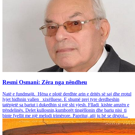
Resmi Osmani: Zëra nga nëndheu
Natë e fundmajit. Hëna e plotë derdhte arin e dritës së saj dhe rrotul
lyjet hidhnin vallen xixëlluese. E shumë prej tyre derdheshin
tatëpjetë sa bariut i dukedhin si një shi yjesh. Flladi kishte amzën e
trëndelinës. Delet kullosnin,kumborët tingëllonin dhe bariu nisi ti
binte fyellit me një melodi trimërore. Papritur, atij ju bë se dëgjoi...